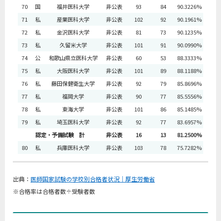
70
国
福井医科大学
非公表
93
84
90.3226%
71
私
産業医科大学
非公表
102
92
90.1961%
72
私
金沢医科大学
非公表
81
73
90.1235%
73
私
久留米大学
非公表
101
91
90.0990%
74
公
和歌山県立医科大学
非公表
60
53
88.3333%
75
私
大阪医科大学
非公表
101
89
88.1188%
76
私
藤田保健衛生大学
非公表
92
79
85.8696%
77
私
福岡大学
非公表
90
77
85.5556%
78
私
東海大学
非公表
101
86
85.1485%
79
私
埼玉医科大学
非公表
92
77
83.6957%
認定・予備試験 計
非公表
16
13
81.2500%
80
私
兵庫医科大学
非公表
103
78
75.7282%
出典：
医師国家試験の学校別合格者状況｜厚生労働省
※合格率は合格者数÷受験者数