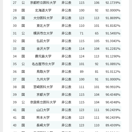
27
公
京都府立医科大学
非公表
115
106
92.1739%
28
国
北海道大学
非公表
100
92
92.0000%
29
国
大分医科大学
非公表
123
113
91.8699%
30
国
東北大学
非公表
110
101
91.8182%
31
公
横浜市立大学
非公表
71
65
91.5493%
32
国
弘前大学
非公表
115
105
91.3043%
33
国
金沢大学
非公表
114
104
91.2281%
34
国
鹿児島大学
非公表
124
113
91.1290%
35
公
名古屋市立大学
非公表
101
92
91.0891%
36
国
鳥取大学
非公表
89
81
91.0112%
37
国
九州大学
非公表
100
91
91.0000%
38
国
宮崎医科大学
非公表
111
101
90.9910%
39
国
京都大学
非公表
115
104
90.4348%
39
公
奈良県立医科大学
非公表
115
104
90.4348%
41
国
山口大学
非公表
123
111
90.2439%
41
国
熊本大学
非公表
123
111
90.2439%
43
国
長崎大学
非公表
123
110
89.4309%