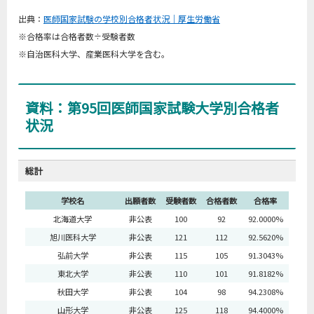
出典：
医師国家試験の学校別合格者状況｜厚生労働省
※合格率は合格者数÷受験者数
※自治医科大学、産業医科大学を含む。
資料：第95回医師国家試験大学別合格者
状況
総計
学校名
出願者数
受験者数
合格者数
合格率
北海道大学
非公表
100
92
92.0000%
旭川医科大学
非公表
121
112
92.5620%
弘前大学
非公表
115
105
91.3043%
東北大学
非公表
110
101
91.8182%
秋田大学
非公表
104
98
94.2308%
山形大学
非公表
125
118
94.4000%