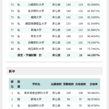
73
私
川崎医科大学
非公表
140
119
85.0000%
74
私
金沢医科大学
非公表
140
116
82.8571%
75
私
福岡大学
非公表
141
116
82.2695%
76
私
藤田保健衛生大学
非公表
133
109
81.9549%
77
私
東海大学
非公表
138
113
81.8841%
78
私
帝京大学
非公表
148
119
80.4054%
79
私
兵庫医科大学
非公表
136
101
74.2647%
80
私
埼玉医科大学
非公表
136
99
72.7941%
認定・予備試験 計
非公表
28
18
64.2857%
新卒
順
設
学校名
出願者数
受験者数
合格者数
合格率
位
置
1
私
東京慈恵会医科大学
非公表
109
108
99.0826%
2
国
新潟大学
非公表
98
97
98.9796%
2
私
自治医科大学
非公表
98
97
98.9796%