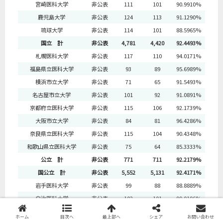
宮崎医科大学
非公表
111
101
90.9910%
鹿児島大学
非公表
124
113
91.1290%
琉球大学
非公表
114
101
88.5965%
国立 計
非公表
4,781
4,420
92.4493%
札幌医科大学
非公表
117
110
94.0171%
福島県立医科大学
非公表
93
89
95.6989%
横浜市立大学
非公表
71
65
91.5493%
名古屋市立大学
非公表
101
92
91.0891%
京都府立医科大学
非公表
115
106
92.1739%
大阪市立大学
非公表
84
81
96.4286%
奈良県立医科大学
非公表
115
104
90.4348%
和歌山県立医科大学
非公表
75
64
85.3333%
公立 計
非公表
771
711
92.2179%
国公立 計
非公表
5,552
5,131
92.4171%
岩手医科大学
非公表
99
88
88.8889%
自治医科大学
非公表
102
101
99.0196%
獨協医科大学
非公表
127
114
89.7638%
ホーム
目次へ
最上部へ
シェア
お問い合わせ