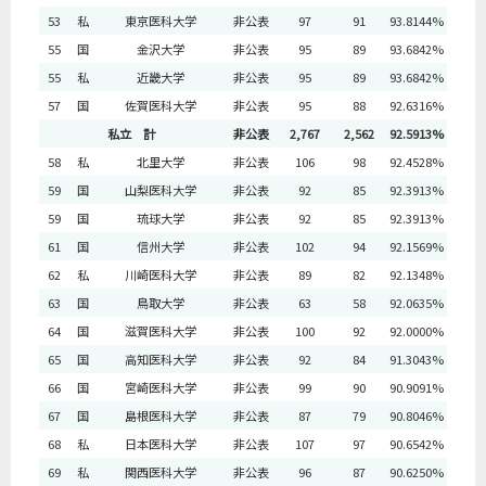
53
私
東京医科大学
非公表
97
91
93.8144%
55
国
金沢大学
非公表
95
89
93.6842%
55
私
近畿大学
非公表
95
89
93.6842%
57
国
佐賀医科大学
非公表
95
88
92.6316%
私立 計
非公表
2,767
2,562
92.5913%
58
私
北里大学
非公表
106
98
92.4528%
59
国
山梨医科大学
非公表
92
85
92.3913%
59
国
琉球大学
非公表
92
85
92.3913%
61
国
信州大学
非公表
102
94
92.1569%
62
私
川崎医科大学
非公表
89
82
92.1348%
63
国
鳥取大学
非公表
63
58
92.0635%
64
国
滋賀医科大学
非公表
100
92
92.0000%
65
国
高知医科大学
非公表
92
84
91.3043%
66
国
宮崎医科大学
非公表
99
90
90.9091%
67
国
島根医科大学
非公表
87
79
90.8046%
68
私
日本医科大学
非公表
107
97
90.6542%
69
私
関西医科大学
非公表
96
87
90.6250%