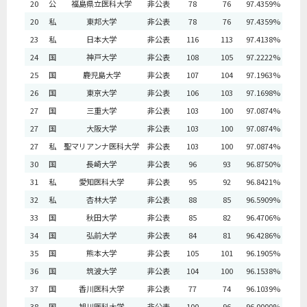
20
公
福島県立医科大学
非公表
78
76
97.4359%
20
私
東邦大学
非公表
78
76
97.4359%
23
私
日本大学
非公表
116
113
97.4138%
24
国
神戸大学
非公表
108
105
97.2222%
25
国
鹿児島大学
非公表
107
104
97.1963%
26
国
東京大学
非公表
106
103
97.1698%
27
国
三重大学
非公表
103
100
97.0874%
27
国
大阪大学
非公表
103
100
97.0874%
27
私
聖マリアンナ医科大学
非公表
103
100
97.0874%
30
国
長崎大学
非公表
96
93
96.8750%
31
私
愛知医科大学
非公表
95
92
96.8421%
32
私
杏林大学
非公表
88
85
96.5909%
33
国
秋田大学
非公表
85
82
96.4706%
34
国
弘前大学
非公表
84
81
96.4286%
35
国
熊本大学
非公表
105
101
96.1905%
36
国
筑波大学
非公表
104
100
96.1538%
37
国
香川医科大学
非公表
77
74
96.1039%
38
国
旭川医科大学
非公表
100
96
96.0000%