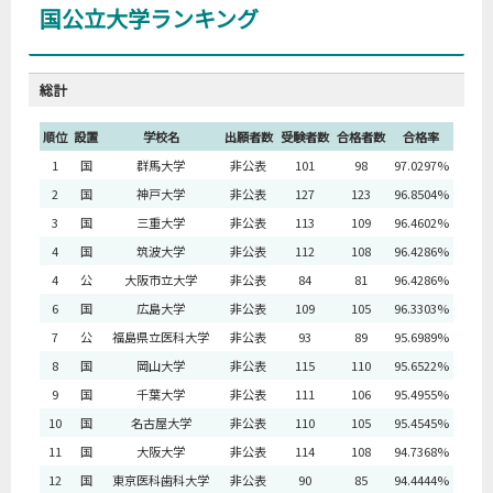
国公立大学ランキング
総計
順位
設置
学校名
出願者数
受験者数
合格者数
合格率
1
国
群馬大学
非公表
101
98
97.0297%
2
国
神戸大学
非公表
127
123
96.8504%
3
国
三重大学
非公表
113
109
96.4602%
4
国
筑波大学
非公表
112
108
96.4286%
4
公
大阪市立大学
非公表
84
81
96.4286%
6
国
広島大学
非公表
109
105
96.3303%
7
公
福島県立医科大学
非公表
93
89
95.6989%
8
国
岡山大学
非公表
115
110
95.6522%
9
国
千葉大学
非公表
111
106
95.4955%
10
国
名古屋大学
非公表
110
105
95.4545%
11
国
大阪大学
非公表
114
108
94.7368%
12
国
東京医科歯科大学
非公表
90
85
94.4444%