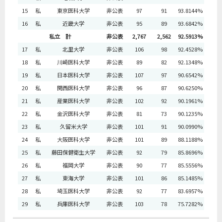
15
私
東京医科大学
非公表
97
91
93.8144%
16
私
近畿大学
非公表
95
89
93.6842%
私立 計
非公表
2,767
2,562
92.5913%
17
私
北里大学
非公表
106
98
92.4528%
18
私
川崎医科大学
非公表
89
82
92.1348%
19
私
日本医科大学
非公表
107
97
90.6542%
20
私
関西医科大学
非公表
96
87
90.6250%
21
私
産業医科大学
非公表
102
92
90.1961%
22
私
金沢医科大学
非公表
81
73
90.1235%
23
私
久留米大学
非公表
101
91
90.0990%
24
私
大阪医科大学
非公表
101
89
88.1188%
25
私
藤田保健衛生大学
非公表
92
79
85.8696%
26
私
福岡大学
非公表
90
77
85.5556%
27
私
東海大学
非公表
101
86
85.1485%
28
私
埼玉医科大学
非公表
92
77
83.6957%
29
私
兵庫医科大学
非公表
103
78
75.7282%