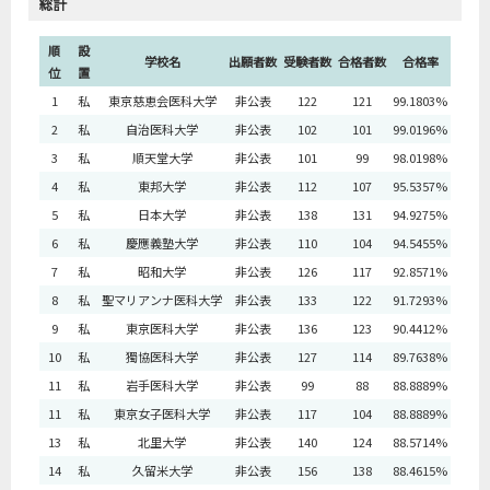
総計
順
設
学校名
出願者数
受験者数
合格者数
合格率
位
置
1
私
東京慈恵会医科大学
非公表
122
121
99.1803%
2
私
自治医科大学
非公表
102
101
99.0196%
3
私
順天堂大学
非公表
101
99
98.0198%
4
私
東邦大学
非公表
112
107
95.5357%
5
私
日本大学
非公表
138
131
94.9275%
6
私
慶應義塾大学
非公表
110
104
94.5455%
7
私
昭和大学
非公表
126
117
92.8571%
8
私
聖マリアンナ医科大学
非公表
133
122
91.7293%
9
私
東京医科大学
非公表
136
123
90.4412%
10
私
獨協医科大学
非公表
127
114
89.7638%
11
私
岩手医科大学
非公表
99
88
88.8889%
11
私
東京女子医科大学
非公表
117
104
88.8889%
13
私
北里大学
非公表
140
124
88.5714%
14
私
久留米大学
非公表
156
138
88.4615%