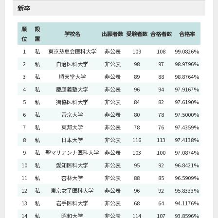
新卒
順
設
学校名
出願者数
受験者数
合格者数
合格率
位
置
1
私
東京慈恵会医科大学
非公表
109
108
99.0826%
2
私
自治医科大学
非公表
98
97
98.9796%
3
私
順天堂大学
非公表
89
88
98.8764%
4
私
慶應義塾大学
非公表
96
94
97.9167%
5
私
獨協医科大学
非公表
84
82
97.6190%
6
私
帝京大学
非公表
80
78
97.5000%
7
私
東邦大学
非公表
78
76
97.4359%
8
私
日本大学
非公表
116
113
97.4138%
9
私
聖マリアンナ医科大学
非公表
103
100
97.0874%
10
私
愛知医科大学
非公表
95
92
96.8421%
11
私
杏林大学
非公表
88
85
96.5909%
12
私
東京女子医科大学
非公表
96
92
95.8333%
13
私
岩手医科大学
非公表
68
64
94.1176%
14
私
昭和大学
非公表
114
107
93.8596%