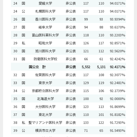
24
国
愛媛大学
非公表
117
110
94.0171%
24
公
札幌医科大学
非公表
117
110
94.0171%
26
国
香川医科大学
非公表
99
93
93.9394%
27
国
岐阜大学
非公表
94
88
93.6170%
28
国
富山医科薬科大学
非公表
118
110
93.2203%
29
私
昭和大学
非公表
126
117
92.8571%
30
国
旭川医科大学
非公表
121
112
92.5620%
31
国
防衛医科大学校
非公表
66
61
92.4242%
国公立 計
非公表
5,552
5,131
92.4171%
32
国
佐賀医科大学
非公表
117
108
92.3077%
33
国
東京大学
非公表
129
119
92.2481%
34
公
京都府立医科大学
非公表
115
106
92.1739%
35
国
北海道大学
非公表
100
92
92.0000%
36
国
大分医科大学
非公表
123
113
91.8699%
37
国
東北大学
非公表
110
101
91.8182%
38
私
聖マリアンナ医科大学
非公表
133
122
91.7293%
39
公
横浜市立大学
非公表
71
65
91.5493%