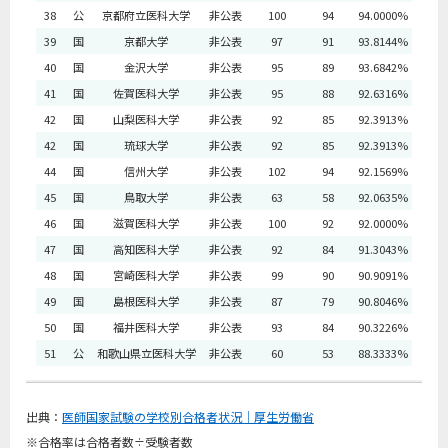
38
公
京都府立医科大学
非公表
100
94
94.0000%
39
国
京都大学
非公表
97
91
93.8144%
40
国
金沢大学
非公表
95
89
93.6842%
41
国
佐賀医科大学
非公表
95
88
92.6316%
42
国
山梨医科大学
非公表
92
85
92.3913%
42
国
琉球大学
非公表
92
85
92.3913%
44
国
信州大学
非公表
102
94
92.1569%
45
国
鳥取大学
非公表
63
58
92.0635%
46
国
滋賀医科大学
非公表
100
92
92.0000%
47
国
高知医科大学
非公表
92
84
91.3043%
48
国
宮崎医科大学
非公表
99
90
90.9091%
49
国
島根医科大学
非公表
87
79
90.8046%
50
国
福井医科大学
非公表
93
84
90.3226%
51
公
和歌山県立医科大学
非公表
60
53
88.3333%
出典：
医師国家試験の学校別合格者状況｜厚生労働省
※合格率は合格者数÷受験者数