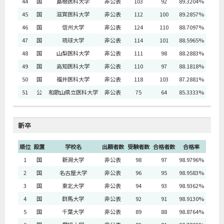
44
国
島根医科大学
非公表
103
92
89.3204%
45
国
滋賀医科大学
非公表
112
100
89.2857%
46
国
信州大学
非公表
124
110
88.7097%
47
国
琉球大学
非公表
114
101
88.5965%
48
国
山梨医科大学
非公表
111
98
88.2883%
49
国
高知医科大学
非公表
110
97
88.1818%
50
国
福井医科大学
非公表
118
103
87.2881%
51
公
和歌山県立医科大学
非公表
75
64
85.3333%
新卒
順位
設置
学校名
出願者数
受験者数
合格者数
合格率
1
国
新潟大学
非公表
98
97
98.9796%
2
国
名古屋大学
非公表
96
95
98.9583%
3
国
東北大学
非公表
94
93
98.9362%
4
国
群馬大学
非公表
92
91
98.9130%
5
国
千葉大学
非公表
89
88
98.8764%