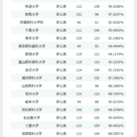
筑波大学
非公表
112
108
96.4286%
群馬大学
非公表
101
98
97.0297%
防衛医科大学校
非公表
66
61
92.4242%
千葉大学
非公表
111
106
95.4955%
東京大学
非公表
129
119
92.2481%
東京医科歯科大学
非公表
90
85
94.4444%
新潟大学
非公表
119
112
94.1176%
富山医科薬科大学
非公表
118
110
93.2203%
金沢大学
非公表
114
104
91.2281%
福井医科大学
非公表
118
103
87.2881%
山梨医科大学
非公表
111
98
88.2883%
信州大学
非公表
124
110
88.7097%
岐阜大学
非公表
94
88
93.6170%
浜松医科大学
非公表
106
100
94.3396%
名古屋大学
非公表
110
105
95.4545%
三重大学
非公表
113
109
96.4602%
滋賀医科大学
非公表
112
100
89.2857%