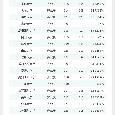
京都大学
非公表
115
104
90.4348%
大阪大学
非公表
114
108
94.7368%
神戸大学
非公表
127
123
96.8504%
鳥取大学
非公表
89
81
91.0112%
島根医科大学
非公表
103
92
89.3204%
岡山大学
非公表
115
110
95.6522%
広島大学
非公表
109
105
96.3303%
山口大学
非公表
123
111
90.2439%
徳島大学
非公表
102
96
94.1176%
香川医科大学
非公表
99
93
93.9394%
愛媛大学
非公表
117
110
94.0171%
高知医科大学
非公表
110
97
88.1818%
九州大学
非公表
100
91
91.0000%
佐賀医科大学
非公表
117
108
92.3077%
長崎大学
非公表
123
110
89.4309%
熊本大学
非公表
123
111
90.2439%
大分医科大学
非公表
123
113
91.8699%