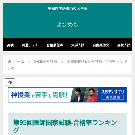
予備校英語講師のメモ帳
よびめも
英検
共通テスト
合格最低点
大学入試
自由英作文
高校入試
ホーム
医師国家試験
第95回医師国家試験-合格率ランキ
ング
PR
第95回医師国家試験-合格率ランキン
グ