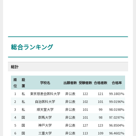
総合ランキング
総計
順
設
学校名
出願者数
受験者数
合格者数
合格率
位
置
1
私
東京慈恵会医科大学
非公表
122
121
99.1803%
2
私
自治医科大学
非公表
102
101
99.0196%
3
私
順天堂大学
非公表
101
99
98.0198%
4
国
群馬大学
非公表
101
98
97.0297%
5
国
神戸大学
非公表
127
123
96.8504%
6
国
三重大学
非公表
113
109
96.4602%