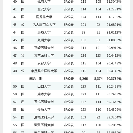
40
国
弘前大学
非公表
115
105
91.3043%
41
国
金沢大学
非公表
114
104
91.2281%
42
国
鹿児島大学
非公表
124
113
91.1290%
43
公
名古屋市立大学
非公表
101
92
91.0891%
44
国
鳥取大学
非公表
89
81
91.0112%
45
国
九州大学
非公表
100
91
91.0000%
46
国
宮崎医科大学
非公表
111
101
90.9910%
47
私
東京医科大学
非公表
136
123
90.4412%
48
国
京都大学
非公表
115
104
90.4348%
48
公
奈良県立医科大学
非公表
115
104
90.4348%
総合 計
非公表
9,266
8,374
90.3734%
50
国
山口大学
非公表
123
111
90.2439%
50
国
熊本大学
非公表
123
111
90.2439%
52
私
獨協医科大学
非公表
127
114
89.7638%
53
国
長崎大学
非公表
123
110
89.4309%
54
国
島根医科大学
非公表
103
92
89.3204%
55
国
滋賀医科大学
非公表
112
100
89.2857%
56
私
岩手医科大学
非公表
99
88
88.8889%