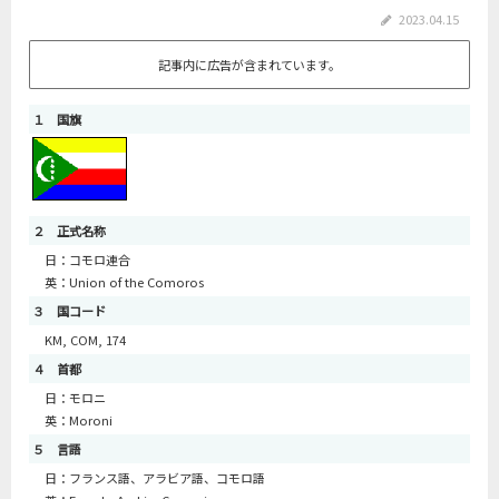
2023.04.15
記事内に広告が含まれています。
１ 国旗
２ 正式名称
日：コモロ連合
英：Union of the Comoros
３ 国コード
KM, COM, 174
４ 首都
日：モロニ
英：Moroni
５ 言語
日：フランス語、アラビア語、コモロ語