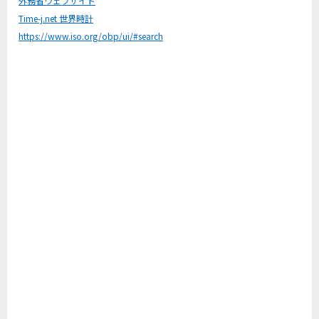
外務省ウェブサイト
Time-j.net 世界時計
https://www.iso.org/obp/ui/#search