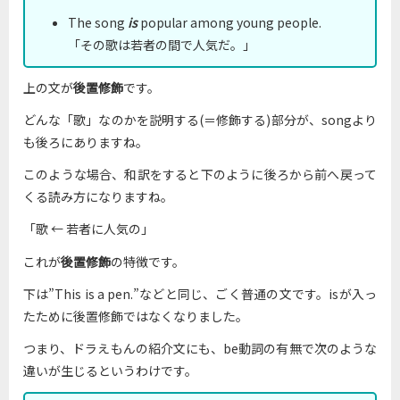
The song
is
popular among young people.
「その歌は若者の間で人気だ。」
上の文が
後置修飾
です。
どんな「歌」なのかを説明する(＝修飾する)部分が、songより
も後ろにありますね。
このような場合、和訳をすると下のように後ろから前へ戻って
くる読み方になりますね。
「歌 ← 若者に人気の」
これが
後置修飾
の特徴です。
下は”This is a pen.”などと同じ、ごく普通の文です。isが入っ
たために後置修飾ではなくなりました。
つまり、ドラえもんの紹介文にも、be動詞の有無で次のような
違いが生じるというわけです。