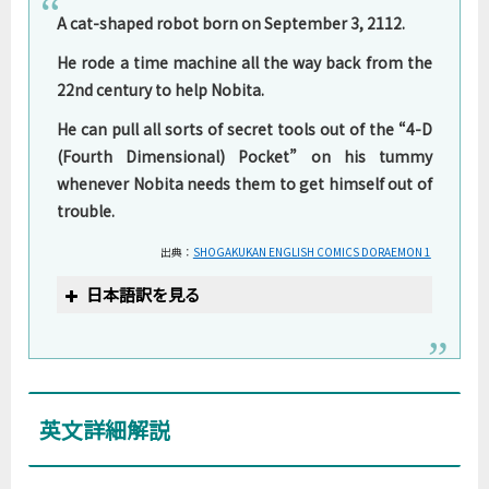
A cat-shaped robot born on September 3, 2112.
He rode a time machine all the way back from the
22nd century to help Nobita.
He can pull all sorts of secret tools out of the “4-D
(Fourth Dimensional) Pocket” on his tummy
whenever Nobita needs them to get himself out of
trouble.
出典：
SHOGAKUKAN ENGLISH COMICS DORAEMON 1
日本語訳を見る
英文詳細解説