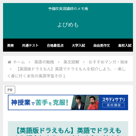
予備校英語講師のメモ帳
よびめも
英検
共通テスト
合格最低点
大学入試
自由英作文
高校入試
ホーム
英語の勉強
英文読解
おすすめマンガ・絵本
【英語版ドラえもん】英語でドラえもんを紹介しよう。―楽し
く身に付く本気の英語学習その１
PR
【英語版ドラえもん】英語でドラえも