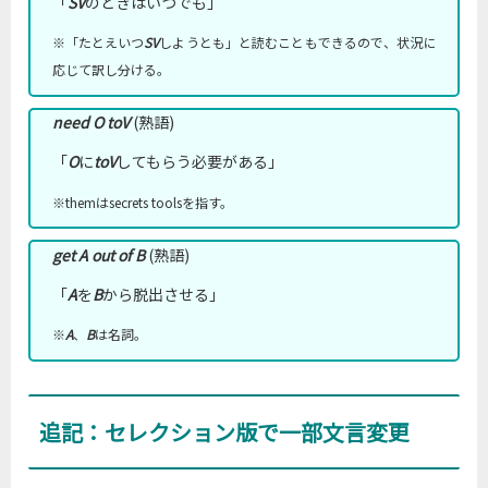
「
SV
のときはいつでも」
※「たとえいつ
SV
しようとも」と読むこともできるので、状況に
応じて訳し分ける。
need
O
toV
(熟語)
「
O
に
toV
してもらう必要がある」
※themはsecrets toolsを指す。
get A out of B
(熟語)
「
A
を
B
から脱出させる」
※
A
、
B
は名詞。
追記：セレクション版で一部文言変更