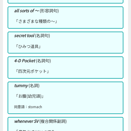
all sorts of ～
(形容詞句)
「さまざまな種類の～」
secret tool
(名詞句)
「ひみつ道具」
4-D Pocket
(名詞句)
「四次元ポケット」
tummy
(名詞)
「お腹(幼児語)」
同意語：stomach
whenever SV
(複合関係副詞)