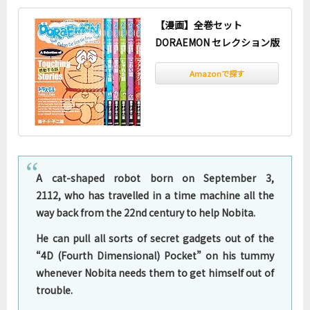
【漫画】全巻セット
DORAEMON セレクション版
Amazonで探す
A cat-shaped robot born on September 3,
2112, who has travelled in a time machine all the
way back from the 22nd century to help Nobita.
He can pull all sorts of secret gadgets out of the
“4D (Fourth Dimensional) Pocket” on his tummy
whenever Nobita needs them to get himself out of
trouble.