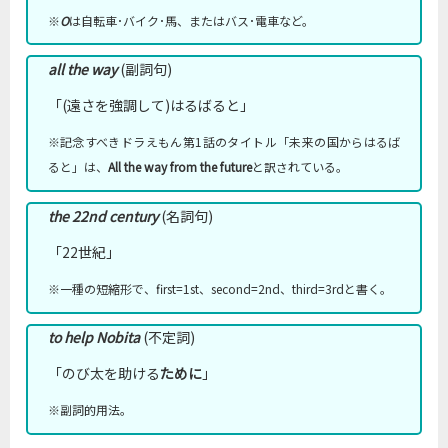
※
O
は自転車･バイク･馬、またはバス･電車など。
all the way
(副詞句)
「(遠さを強調して)はるばると」
※記念すべきドラえもん第1話のタイトル「未来の国からはるば
ると」は、
All the way from the future
と訳されている。
the 22nd century
(名詞句)
「22世紀」
※一種の短縮形で、first=1st、second=2nd、third=3rdと書く。
to help Nobita
(不定詞)
「のび太を助ける
ために
」
※副詞的用法。