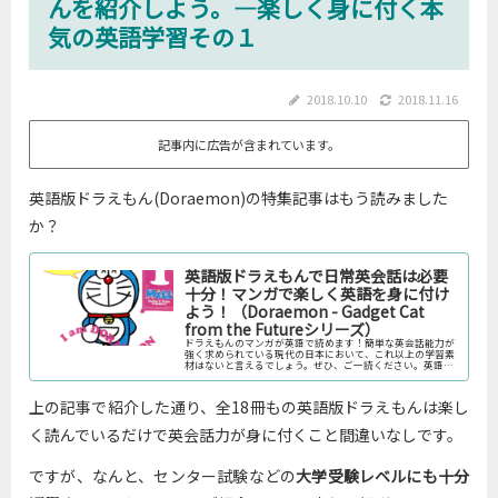
んを紹介しよう。―楽しく身に付く本
気の英語学習その１
2018.10.10
2018.11.16
記事内に広告が含まれています。
英語版ドラえもん(Doraemon)の特集記事はもう読みました
か？
英語版ドラえもんで日常英会話は必要
十分！マンガで楽しく英語を身に付け
よう！（Doraemon - Gadget Cat
from the Futureシリーズ）
ドラえもんのマンガが英語で読めます！簡単な英会話能力が
強く求められている現代の日本において、これ以上の学習素
材はないと言えるでしょう。ぜひ、ご一読ください。英語版
ドラえもん'Doraemon'の特徴吹き出しは英語！吹き出しは
英語、日本語は枠...
上の記事で紹介した通り、全18冊もの英語版ドラえもんは楽し
く読んでいるだけで英会話力が身に付くこと間違いなしです。
ですが、なんと、センター試験などの
大学受験レベルにも十分