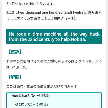
3は日付なので
third
と読みます。
2112は
two thousand one hundred (and) twelve
と読みます
(andはアメリカ英語ではふつう省略されます)。
He rode a time machine all the way back
from the 22nd century to help Nobita.
【直訳】
彼はのび太を助けるために22世紀からはるばるタイムマシンに
乗って戻った。
【解説】
ここは語句・文法の簡単な確認だけで済みます。
ride O back (to ～)
(熟語)
「
O
に乗って(～に)戻る」