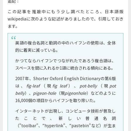
追記：
この記事を推敲中にもう少し調べたところ、日本語版
wikipediaに次のような記述がありましたので、引用しておき
ます。
英語の複合名詞と動詞の中のハイフンの使用は、全体
的に着実に減っている。
かつてならハイフンでつながれたであろう複合語は、
スペースを間に入れるか1語に統合される傾向にある。
2007年、Shorter Oxford English Dictionaryの第6版
は、
fig-leaf
（現
fig leaf
）、
pot-belly
（現
pot
belly
）、
pigeon-hole
（現
pigeonhole
）などのように
16,000個の項目からハイフンを取り除いた。
インターネットが出現し、コンピュータ技術が普及し
たことで、新しい普通名詞
（”toolbar”、”hyperlink”、”pastebin”など）が生ま