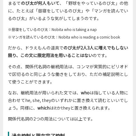
まるで
のび太が何人もいて
、「野球をやっているのび太」の他
に、たとえば「昼寝をしているのび太」や「マンガを読んでい
るのび太」がいるような気がしてしまうのです。
※昼寝をしているのび太：Nobita who is taking a nap
※マンガを読んでいるのび太：Nobita who is reading a comic book
だから、ドラえもんの道具で
のび太が2人3人に増えでもしない
限り、この文に限定用法を用いることはない
のです。
その点、関係代名詞の継続用法は、コンマが実質的にピリオド
で区切るのと同じような働きをしており、ただの補足説明とし
て使うことができます。
なお、継続用法が用いられた文では、
who
は指している人物に
合わせてhe, she, theyのいずれかに置き換えて読むといいでし
ょう。同様に、
which
はitかtheyと置き換えられます。
関係代名詞の2つの用法については以上です。
過去時制と現在完了時制