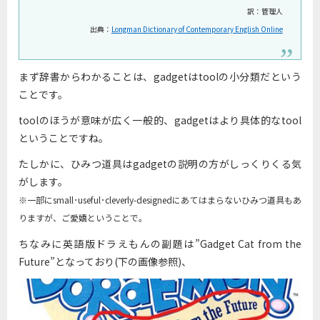
訳：管理人
出典：
Longman Dictionary of Contemporary English Online
まず辞書からわかることは、gadgetはtoolの小分類だという
ことです。
toolのほうが意味が広く一般的、gadgetはより具体的なtool
ということですね。
たしかに、ひみつ道具はgadgetの説明の方がしっくりくる気
がします。
※一部にsmall･useful･cleverly-designedにあてはまらないひみつ道具もあ
りますが、ご愛嬌ということで。
ちなみに英語版ドラえもんの副題は”Gadget Cat from the
Future”となっており(下の画像参照)、