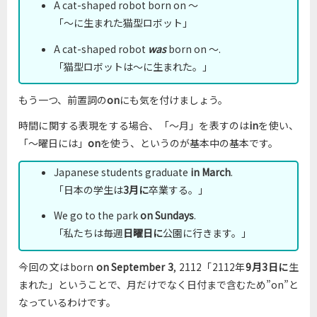
A cat-shaped robot born on ～
「～に生まれた猫型ロボット」
A cat-shaped robot
was
born on ～.
「猫型ロボットは～に生まれた。」
もう一つ、前置詞の
on
にも気を付けましょう。
時間に関する表現をする場合、「～月」を表すのは
in
を使い、
「～曜日には」
on
を使う、というのが基本中の基本です。
Japanese students graduate
in March
.
「日本の学生は
3月に
卒業する。」
We go to the park
on Sundays
.
「私たちは毎週
日曜日に
公園に行きます。」
今回の文はborn
on September 3
, 2112「2112年
9月3日に
生
まれた」ということで、月だけでなく日付まで含むため”on”と
なっているわけです。