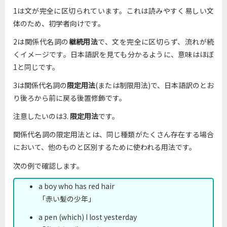
1は文が完全に区切られています。これは読みやすく易しい文
体のため、初学者向けです。
2は関係代名詞の
継続用法
で、文を完全に区切らず、流れが続
くイメージです。日本語訳を見ても分かるように、意味はほぼ
1と同じです。
3は関係代名詞の
限定用法
(または制限用法)で、日本語訳のとお
り後ろから前に戻る後置修飾です。
注意したいのは3.
限定用法
です。
関係代名詞の限定用法とは、同じ種類がたくさん存在する場合
において、他のものと区別するために使われる用法です。
次の例で確認します。
a boy who has red hair
「赤い髪の少年」
a pen (which) I lost yesterday