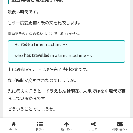
最後は
時制
です。
もう一度変更前と後の文を比較します。
※動詞そのものの違いはここでは触れません。
He
rode
a time machine ～.
who
has travelled
in a time machine ～.
上は過去時制、下は現在完了時制の文です。
なぜ時制が変更されたのでしょうか。
先に答えを言うと、
ドラえもんは現在、未来ではなく現代で暮
らしているから
です。
どういうことでしょうか。
次の文を比較しましょう。
ホーム
目次へ
最上部へ
シェア
お問い合わせ
Did you find your smartphone?