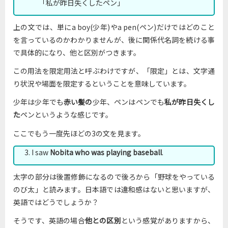
「私が昨日失くしたペン」
上の文では、単にa boy(少年)やa pen(ペン)だけではどのこと
を言っているのかわかりませんが、後に関係代名詞を続ける事
で具体的になり、他と区別がつきます。
この用法を限定用法と呼ぶわけですが、「限定」とは、文字通
り状況や場面を限定するということを意味しています。
少年は少年でも
赤い髪の
少年、ペンはペンでも
私が昨日失くし
た
ペンというような感じです。
ここでもう一度先ほどの3の文を見ます。
3. I saw
Nobita who was playing baseball
.
太字の部分は後置修飾になるので後ろから「野球をやっている
のび太」と読みます。日本語では違和感はないと思いますが、
英語ではどうでしょうか？
そうです、英語の場合
他との区別
という感覚がありますから、