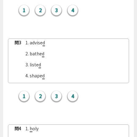
1
2
3
4
問3
1. advise
d
問3
2. bathe
d
問3
3. liste
d
問3
4. shape
d
1
2
3
4
問4
1.
h
oly