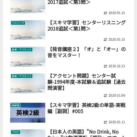
2017追試＜第3問＞
2020.05.15
【スキマ学習】センターリスニング
リスニング
2018追試＜第1問＞
2020.05.15
【発音講座２】「オ」と「オー」の
発音・アクセント
音をマスター！
2019.10.23
【アクセント問題】センター試
発音・アクセント
験-1994年度-本試験＆追試験【過去
問演習】
2020.01.06
【スキマ学習】英検2級の単語-実戦
英単語
編［副詞］#005
2020.05.11
【日本人の英語】”No Drink, No
ブログ