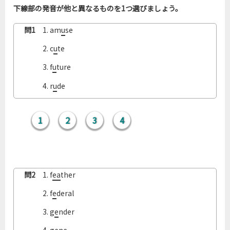
下線部の発音が他と異なるものを1つ選びましょう。
問1
1. am
u
se
問1
2. c
u
te
問1
3. f
u
ture
問1
4. r
u
de
1
2
3
4
問2
1. f
ea
ther
問2
2. f
e
deral
問2
3. g
e
nder