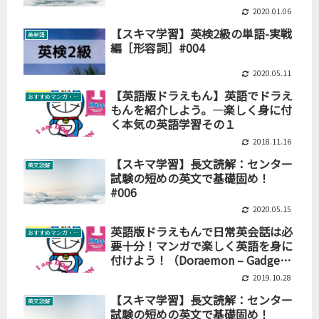
2020.01.06
【スキマ学習】英検2級の単語-実戦
英単語
編［形容詞］#004
2020.05.11
【英語版ドラえもん】英語でドラえ
おすすめマンガ・絵本
もんを紹介しよう。―楽しく身に付
く本気の英語学習その１
2018.11.16
【スキマ学習】長文読解：センター
英文読解
試験の短めの英文で基礎固め！
#006
2020.05.15
英語版ドラえもんで日常英会話は必
おすすめマンガ・絵本
要十分！マンガで楽しく英語を身に
付けよう！（Doraemon – Gadget
Cat from the Futureシリーズ）
2019.10.28
【スキマ学習】長文読解：センター
英文読解
試験の短めの英文で基礎固め！