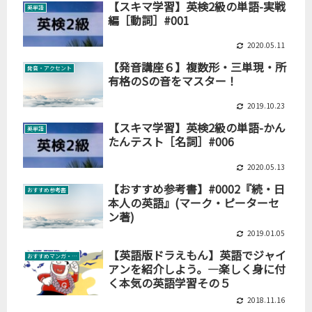
【スキマ学習】英検2級の単語-実戦
英単語
編［動詞］#001
2020.05.11
【発音講座６】複数形・三単現・所
発音・アクセント
有格のSの音をマスター！
2019.10.23
【スキマ学習】英検2級の単語-かん
英単語
たんテスト［名詞］#006
2020.05.13
【おすすめ参考書】#0002『続・日
おすすめ参考書
本人の英語』(マーク・ピーターセ
ン著)
2019.01.05
【英語版ドラえもん】英語でジャイ
おすすめマンガ・絵本
アンを紹介しよう。―楽しく身に付
く本気の英語学習その５
2018.11.16