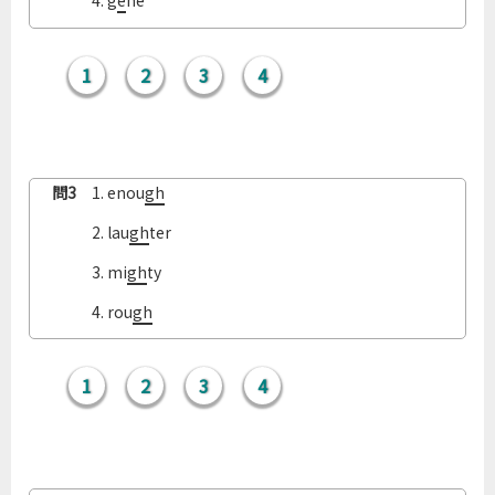
問2
4. g
e
ne
1
2
3
4
問3
1. enou
gh
問3
2. lau
gh
ter
問3
3. mi
gh
ty
問3
4. rou
gh
1
2
3
4