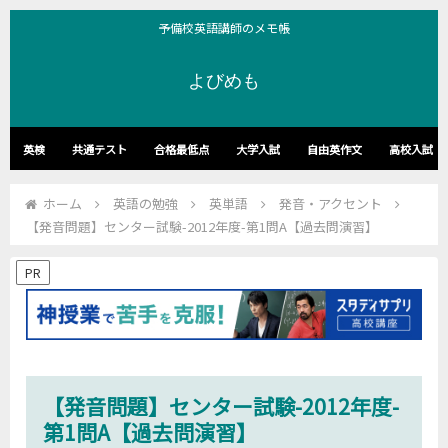
予備校英語講師のメモ帳
よびめも
英検
共通テスト
合格最低点
大学入試
自由英作文
高校入試
ホーム
英語の勉強
英単語
発音・アクセント
【発音問題】センター試験-2012年度-第1問A【過去問演習】
PR
【発音問題】センター試験-2012年度-
第1問A【過去問演習】