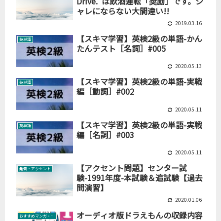
Drive.”は飲酒運転「奨励」です。シ
ャレにならない大間違い!!
2019.03.16
【スキマ学習】英検2級の単語-かん
英単語
たんテスト［名詞］#005
2020.05.13
【スキマ学習】英検2級の単語-実戦
英単語
編［動詞］#002
2020.05.11
【スキマ学習】英検2級の単語-実戦
英単語
編［名詞］#003
2020.05.11
【アクセント問題】センター試
発音・アクセント
験-1991年度-本試験＆追試験【過去
問演習】
2020.01.06
オーディオ版ドラえもんの収録内容
おすすめマンガ・絵本