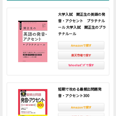
問2
大学入試 関正生の英語の発
音・アクセント プラチナル
問2
ール 大学入試 関正生のプラ
問2
チナルール
Amazonで探す
問3
楽天市場で探す
問3
Yahoo!ｼｮｯﾋﾟﾝｸﾞで探す
問3
問4
短期で攻める最頻出問題発
音・アクセント300
問4
問4
Amazonで探す