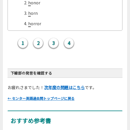
問4
2.
h
onor
問4
3.
h
orn
問4
4.
h
orror
1
2
3
4
下線部の発音を確認する
お疲れさまでした！
次年度の問題はこちら
です。
← センター英語過去問トップページに戻る
問1
問1
おすすめ参考書
問1