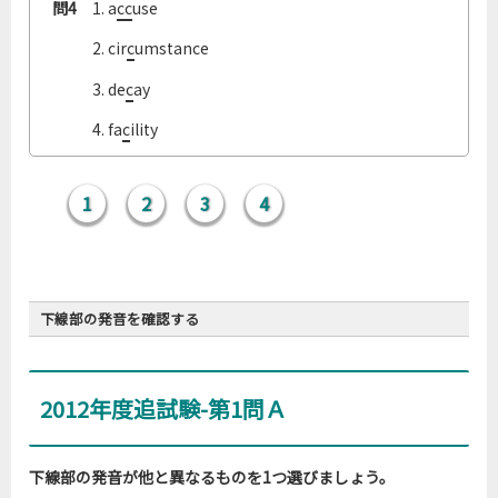
問4
1. a
cc
use
問4
2. cir
c
umstance
問4
3. de
c
ay
問4
4. fa
c
ility
1
2
3
4
下線部の発音を確認する
2012年度追試験-第1問Ａ
問1
問1
下線部の発音が他と異なるものを1つ選びましょう。