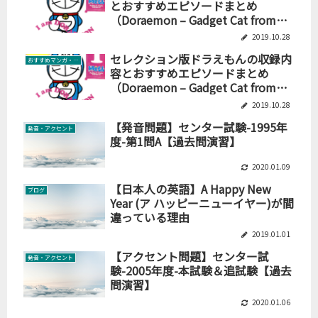
とおすすめエピソードまとめ
（Doraemon – Gadget Cat from
the Futureシリーズ）
2019.10.28
セレクション版ドラえもんの収録内
おすすめマンガ・絵本
容とおすすめエピソードまとめ
（Doraemon – Gadget Cat from
the Futureシリーズ）
2019.10.28
【発音問題】センター試験-1995年
発音・アクセント
度-第1問A【過去問演習】
2020.01.09
【日本人の英語】A Happy New
ブログ
Year (ア ハッピーニューイヤー)が間
違っている理由
2019.01.01
【アクセント問題】センター試
発音・アクセント
験-2005年度-本試験＆追試験【過去
問演習】
2020.01.06