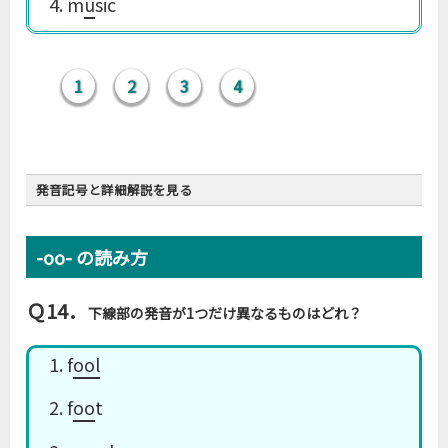
4. m
u
sic
1
2
3
4
発音記号と詳細解説を見る
r
r
-oo- の読み方
Ｑ14．
下線部の発音が1つだけ異なるものはどれ？
ルール13
(再掲)
1. f
ool
u
-u- は原則的に［ʌ］か［juː］で、［u］と［uː］は
u
r
例外的
2. f
oo
t
u
u