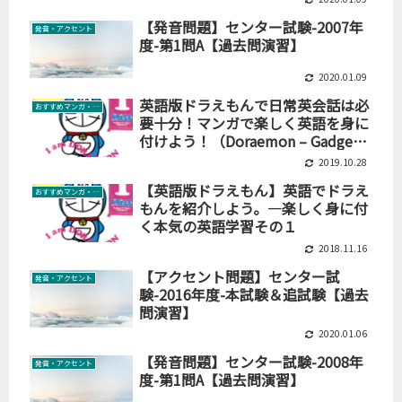
【発音問題】センター試験-2007年
発音・アクセント
度-第1問A【過去問演習】
2020.01.09
英語版ドラえもんで日常英会話は必
おすすめマンガ・絵本
要十分！マンガで楽しく英語を身に
付けよう！（Doraemon – Gadget
Cat from the Futureシリーズ）
2019.10.28
【英語版ドラえもん】英語でドラえ
おすすめマンガ・絵本
もんを紹介しよう。―楽しく身に付
く本気の英語学習その１
2018.11.16
【アクセント問題】センター試
発音・アクセント
験-2016年度-本試験＆追試験【過去
問演習】
2020.01.06
【発音問題】センター試験-2008年
発音・アクセント
度-第1問A【過去問演習】