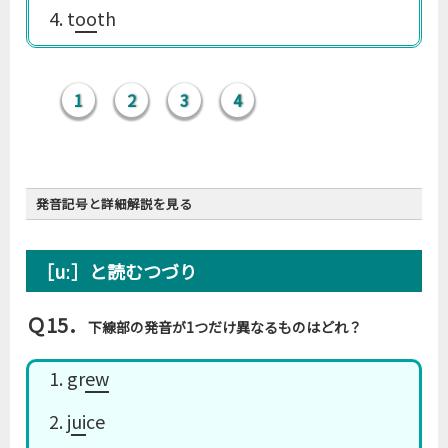
4. t
oo
th
1
2
3
4
発音記号と詳細解説を見る
［uː］と読むつづり
Ｑ15．
下線部の発音が1つだけ異なるものはどれ？
ルール14
(再掲)
1. gr
ew
-oo- は原則的に［uː］だが、ときどき［u］で、ま
れに［ʌ］
2. j
ui
ce