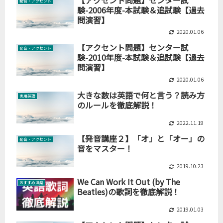
発音・アクセント
験-2006年度-本試験＆追試験【過去
問演習】
2020.01.06
【アクセント問題】センター試
発音・アクセント
験-2010年度-本試験＆追試験【過去
問演習】
2020.01.06
大きな数は英語で何と言う？読み方
実用英語
のルールを徹底解説！
2022.11.19
【発音講座２】「オ」と「オー」の
発音・アクセント
音をマスター！
2019.10.23
We Can Work It Out (by The
おすすめ洋楽
Beatles)の歌詞を徹底解説！
2019.01.03