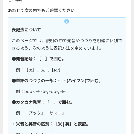
あわせて次の内容もご確認ください。
表記法について
このページでは、説明の中で発音やつづりを明確に区別で
きるよう、次のように表記方法を定めています。
●
発音記号：［ ］で囲む。
例：［æ］,［ʌ］,［əː
r
］
●単語のつづりの一部：- - (ハイフン)で囲む。
例：book → -b-, -oo-, -k-
●カタカナ発音：「 」で囲む。
例：「ブック」「サマー」
・米音と英音の区別：［米 | 英］と表記。