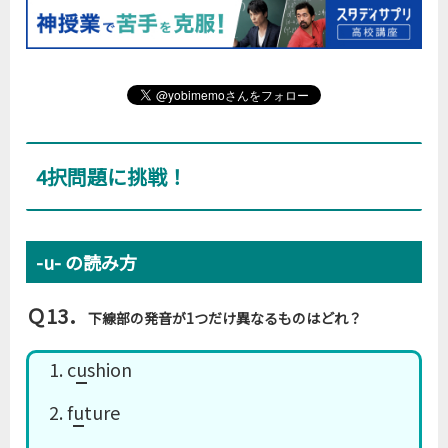
4択問題に挑戦！
-u- の読み方
Ｑ13．
下線部の発音が1つだけ異なるものはどれ？
1. c
u
shion
2. f
u
ture