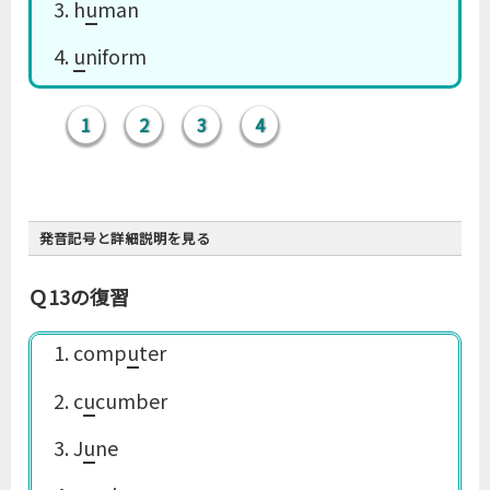
3. h
u
man
4.
u
niform
1
2
3
4
発音記号と詳細説明を見る
Ｑ13の復習
r
1. comp
u
ter
r
2. c
u
cumber
ルール13
3. J
u
ne
-u- は原則的に［ʌ］か［juː］で、［u］と［uː］は
例外的