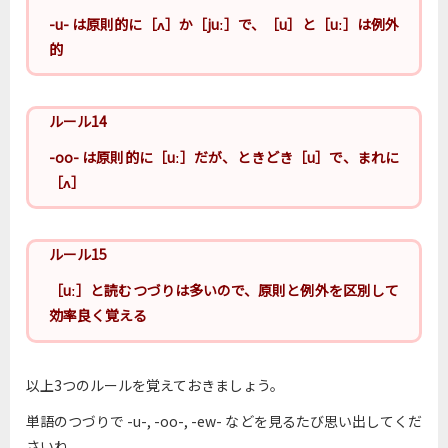
-u- は原則的に［ʌ］か［juː］で、［u］と［uː］は例外
的
ルール14
-oo- は原則的に［uː］だが、ときどき［u］で、まれに
［ʌ］
ルール15
［uː］と読むつづりは多いので、原則と例外を区別して
効率良く覚える
以上3つのルールを覚えておきましょう。
単語のつづりで -u-, -oo-, -ew- などを見るたび思い出してくだ
さいね。