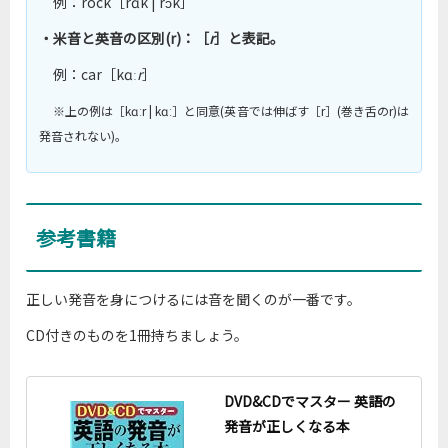
例：rock［rɑk | rɔk］
・米音と英音の区別(r)：［
r
］と表記。
例：car［kɑː
r
］
※上の例は［kɑːr | kɑː］と同意(英音では伸ばす［r］(巻き舌のr)は
発音されない)。
参考書籍
正しい発音を身につけるには音を聞くのが一番です。
CD付きのものを1冊持ちましょう。
DVD&CDでマスター 英語の
発音が正しくなる本