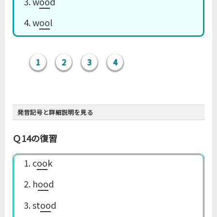
3. w
oo
d
u
4. w
oo
l
u
1
2
3
4
発音記号と詳細説明を見る
Ｑ14の復習
1. c
oo
k
2. h
oo
d
ルール14
3. st
oo
d
-oo- は原則的に［uː］だが、ときどき［u］で、ま
れに［ʌ］