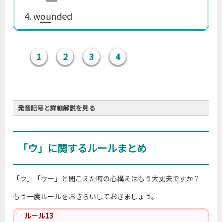
して効率良く覚える
4. w
ou
nded
1
2
3
4
発音記号と詳細解説を見る
「ウ」に関するルールまとめ
「ウ」「ウー」と聞こえた時の心構えはもう大丈夫ですか？
ルール15
(再掲)
もう一度ルールをおさらいしておきましょう。
［uː］と読むつづりは多いので、原則と例外を区別
して効率良く覚える
ルール13