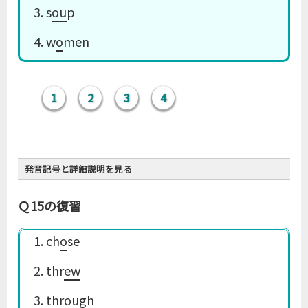
3. s
ou
p
4. w
o
men
1
2
3
4
発音記号と詳細説明を見る
Ｑ15の復習
1. ch
o
se
2. thr
ew
ルール15
3. thr
ou
gh
［uː］と読むつづりは多いので、原則と例外を区別