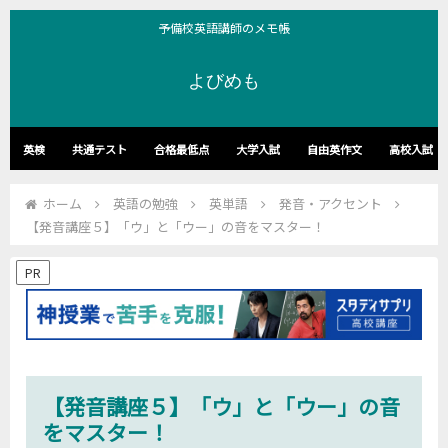
予備校英語講師のメモ帳
よびめも
英検
共通テスト
合格最低点
大学入試
自由英作文
高校入試
ホーム
英語の勉強
英単語
発音・アクセント
【発音講座５】「ウ」と「ウー」の音をマスター！
PR
【発音講座５】「ウ」と「ウー」の音
をマスター！