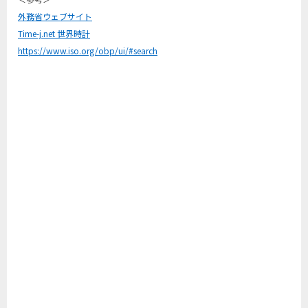
外務省ウェブサイト
Time-j.net 世界時計
https://www.iso.org/obp/ui/#search