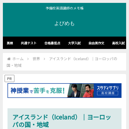
予備校英語講師のメモ帳
よびめも
英検
共通テスト
合格最低点
大学入試
自由英作文
高校入試
ホーム
世界
アイスランド（Iceland）｜ヨーロッパの
国・地域
PR
アイスランド（Iceland）｜ヨーロッ
パの国・地域