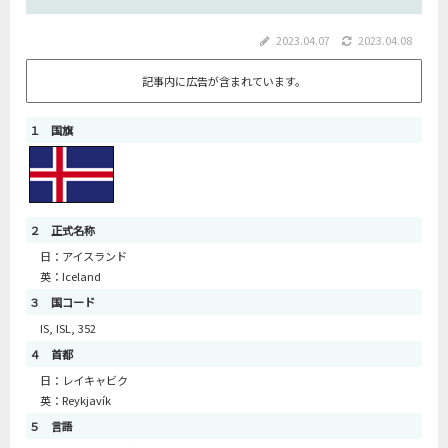
2023.04.07
2023.04.08
記事内に広告が含まれています。
１ 国旗
２ 正式名称
日：アイスランド
英：Iceland
３ 国コード
IS, ISL, 352
４ 首都
日：レイキャビク
英：Reykjavík
５ 言語