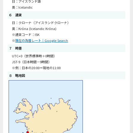
日：アイスランド語
英：Icelandic
６ 通貨
日：クローナ（アイスランドクローナ）
英：Króna (Icelandic Króna)
※通貨コード：ISK
※
現在の為替レート｜Google Search
７ 時差
UTC+0（世界標準時＋0時間）
JST-9（日本時間－9時間）
※例：日本の20:00＝現地の11:00
８ 略地図