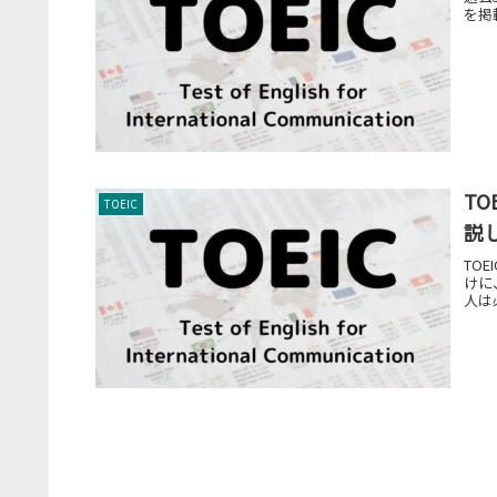
を掲
T
TOEIC
説
TO
けに
人は