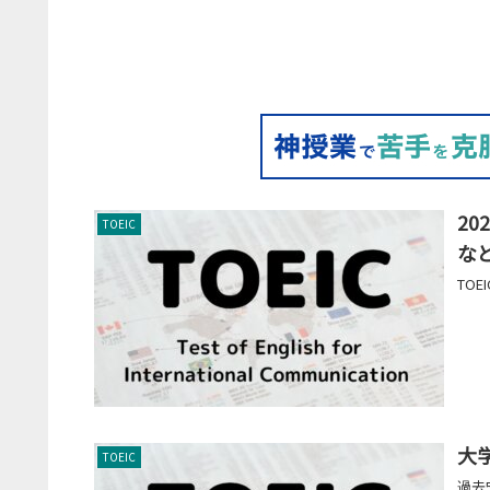
2
TOEIC
な
TO
大学
TOEIC
過去