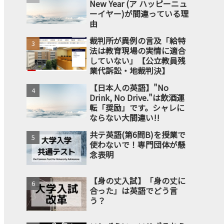
New Year (ア ハッピーニュ
ーイヤー)が間違っている理
由
裁判所が異例の言及「給特
法は教育現場の実情に適合
していない」【公立教員残
業代訴訟・地裁判決】
【日本人の英語】"No
Drink, No Drive."は飲酒運
転「奨励」です。シャレに
ならない大間違い!!
共テ英語(第6問B)を授業で
使わないで！専門団体が懸
念表明
【身の丈入試】「身の丈に
合った」は英語でどう言
う？