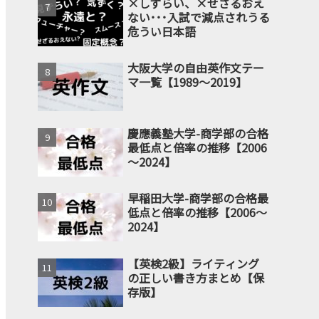
×しずらい、×せざるおえ
ない･･･入試で減点されうる
危うい日本語
大阪大学の自由英作文テー
マ一覧【1989～2019】
慶應義塾大学-商学部の合格
最低点と倍率の推移【2006
～2024】
早稲田大学-商学部の合格最
低点と倍率の推移【2006～
2024】
【英検2級】ライティング
の正しい書き方まとめ【保
存版】