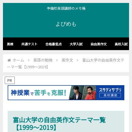
予備校英語講師のメモ帳
よびめも
英検
共通テスト
合格最低点
大学入試
自由英作文
高校入試
ホーム
英語の勉強
英作文
富山大学の自由英作文テ
ーマ一覧【1999～2019】
PR
富山大学の自由英作文テーマ一覧
【1999～2019】