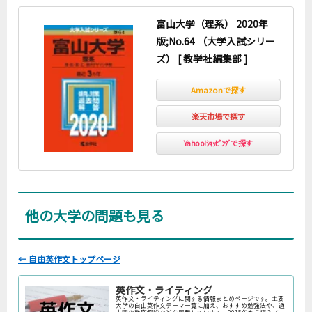
富山大学（理系） 2020年
版;No.64 （大学入試シリー
ズ） [ 教学社編集部 ]
Amazonで探す
楽天市場で探す
Yahoo!ｼｮｯﾋﾟﾝｸﾞで探す
他の大学の問題も見る
← 自由英作文トップページ
英作文・ライティング
英作文・ライティングに関する情報まとめページです。主要
大学の自由英作文テーマ一覧に加え、おすすめ勉強法や、過