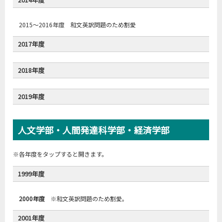
2015～2016年度 和文英訳問題のため割愛
曽野綾子，『人びとの中の私』
2017年度
2018年度
大江健三郎，「家族のきずな」の両義性
2019年度
正高 信男 『ケータイを持ったサル』
人文学部・人間発達科学部・経済学部
Directions
※各年度をタップすると開きます。
日本(%)
米国(%)
1999年度
1. 好きな授業を受けている時
29.7
78.5
2. 生徒会活動などをしている時
3.0
8.3
2000年度
※和文英訳問題のため割愛。
3. 親しい友人と一緒にいる時
77.3
88.4
2001年度