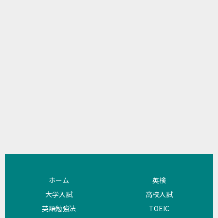
ホーム
英検
大学入試
高校入試
英語勉強法
TOEIC