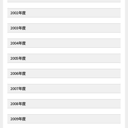
4. 部活動をしている時
36.8
―
Directions
5. 先生に褒められた時
7.1
39.3
Hotel Clerk
: Can I help you, sir?
2002年度
6. よい成績を取った時
31.5
81.6
Customer
: __________________________________
at the beginning
7. 文化祭，運動会の時
44.1
―
Hotel Clerk
: That’s $80 a day plus tax, sir.
at the end
2003年度
Customer
: That’s fine.
8. 勉強に打ち込んでいる時
7.5
25.3
2004年度
9. 自分の個性や特技を生かせた時
37.3
64.2
10. 学問の楽しさを発見した時
14.4
20.8
2005年度
11. その他
3.9
5.4
12. 充実していると感じたことはない
7.7
4.6
Clerk
: May I help you?
2006年度
無回答
0.3
0.0
Customer
: Yes. How much is this jacket?
Clerk
: It’s $200, sir.
2007年度
Customer
: __________________________________
Clerk
: Yes. How about this one? It’s $150.
2008年度
Customer
: That’s good. I’ll take it.
2009年度
注