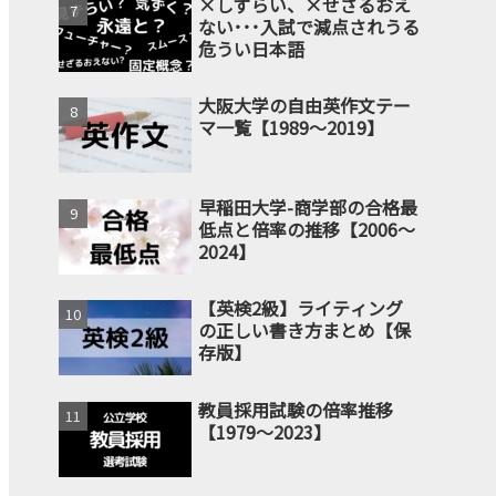
×しずらい、×せざるおえ
ない･･･入試で減点されうる
危うい日本語
大阪大学の自由英作文テー
マ一覧【1989～2019】
早稲田大学-商学部の合格最
低点と倍率の推移【2006～
2024】
【英検2級】ライティング
の正しい書き方まとめ【保
存版】
教員採用試験の倍率推移
【1979～2023】