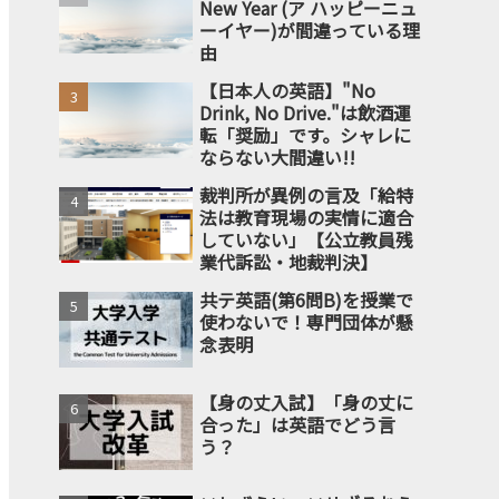
New Year (ア ハッピーニュ
ーイヤー)が間違っている理
由
【日本人の英語】"No
Drink, No Drive."は飲酒運
転「奨励」です。シャレに
ならない大間違い!!
裁判所が異例の言及「給特
法は教育現場の実情に適合
していない」【公立教員残
業代訴訟・地裁判決】
共テ英語(第6問B)を授業で
使わないで！専門団体が懸
念表明
【身の丈入試】「身の丈に
合った」は英語でどう言
う？