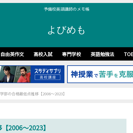
予備校英語講師のメモ帳
よびめも
自由英作文
高校入試
専門学校
英語勉強法
TOE
学部の合格最低点推移【2006～2023】
2006～2023】