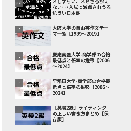
×しずらい、×せざるおえ
ない･･･入試で減点されうる
危うい日本語
大阪大学の自由英作文テー
マ一覧【1989～2019】
慶應義塾大学-商学部の合格
最低点と倍率の推移【2006
～2024】
早稲田大学-商学部の合格最
低点と倍率の推移【2006～
2024】
【英検2級】ライティング
の正しい書き方まとめ【保
存版】