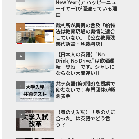
New Year (ア ハッピーニュ
ーイヤー)が間違っている理
由
裁判所が異例の言及「給特
法は教育現場の実情に適合
していない」【公立教員残
業代訴訟・地裁判決】
【日本人の英語】"No
Drink, No Drive."は飲酒運
転「奨励」です。シャレに
ならない大間違い!!
共テ英語(第6問B)を授業で
使わないで！専門団体が懸
念表明
【身の丈入試】「身の丈に
合った」は英語でどう言
う？