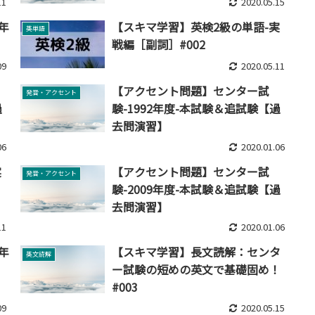
11
2020.05.15
年
【スキマ学習】英検2級の単語-実
英単語
戦編［副詞］#002
09
2020.05.11
【アクセント問題】センター試
発音・アクセント
過
験-1992年度-本試験＆追試験【過
去問演習】
06
2020.01.06
実
【アクセント問題】センター試
発音・アクセント
験-2009年度-本試験＆追試験【過
去問演習】
11
2020.01.06
年
【スキマ学習】長文読解：センタ
英文読解
ー試験の短めの英文で基礎固め！
#003
09
2020.05.15