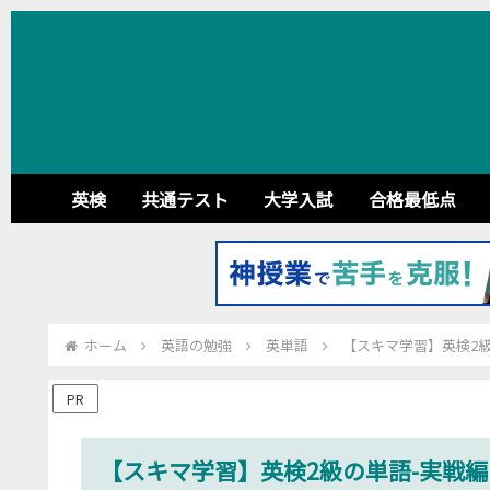
英検
共通テスト
大学入試
合格最低点
ホーム
英語の勉強
英単語
【スキマ学習】英検2級
PR
【スキマ学習】英検2級の単語-実戦編［