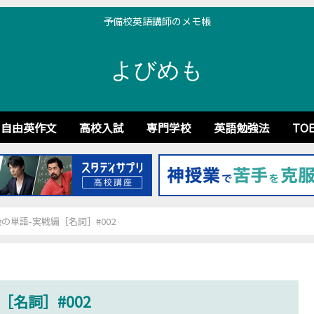
予備校英語講師のメモ帳
よびめも
自由英作文
高校入試
専門学校
英語勉強法
TOE
の単語-実戦編［名詞］#002
名詞］#002