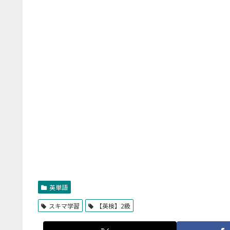
英単語
スキマ学習
【英検】2級