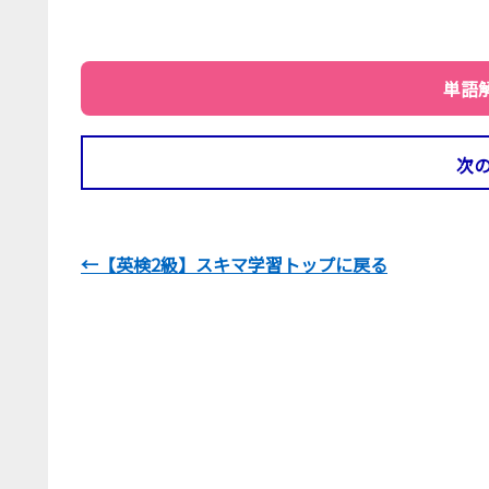
単語
次
←【英検2級】スキマ学習トップに戻る