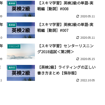
年
【スキマ学習】英検2級の単語-実
英単語
戦編［動詞］#008
09
2020.05.11
年
【スキマ学習】英検2級の単語-実
英単語
戦編［動詞］#007
10
2020.05.11
年
【スキマ学習】センターリスニン
リスニング
グ2018追試＜第2問＞
09
2020.05.15
実
【英検2級】ライティングの正しい
英作文
書き方まとめ【保存版】
11
2022.10.05