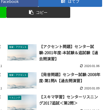
Facebook
はてブ
コピー
実
【アクセント問題】センター試
発音・アクセント
験-2001年度-本試験＆追試験【過
去問演習】
11
2020.01.06
実
【発音問題】センター試験-2008年
発音・アクセント
度-第1問A【過去問演習】
11
2020.01.09
実
【スキマ学習】センターリスニン
リスニング
グ2017追試＜第2問＞