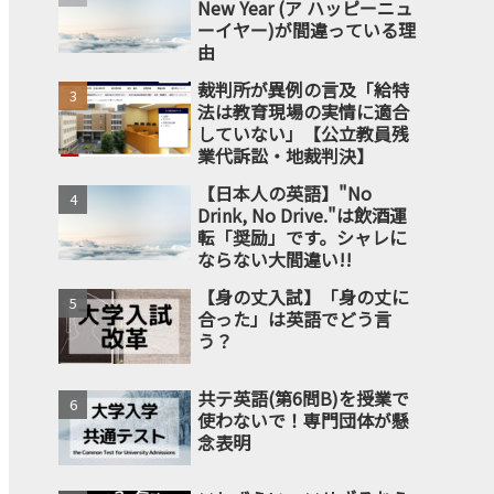
New Year (ア ハッピーニュ
ーイヤー)が間違っている理
由
裁判所が異例の言及「給特
法は教育現場の実情に適合
していない」【公立教員残
業代訴訟・地裁判決】
【日本人の英語】"No
Drink, No Drive."は飲酒運
転「奨励」です。シャレに
ならない大間違い!!
【身の丈入試】「身の丈に
合った」は英語でどう言
う？
共テ英語(第6問B)を授業で
使わないで！専門団体が懸
念表明