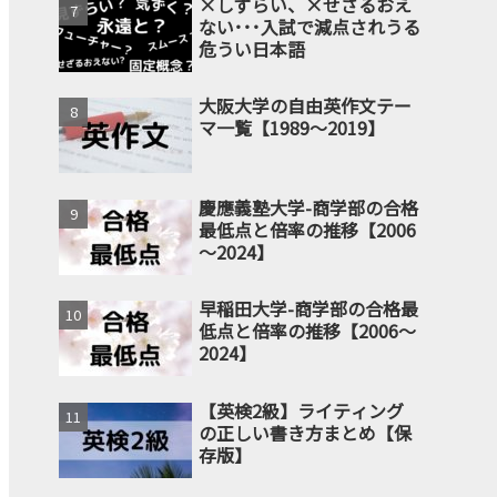
×しずらい、×せざるおえ
ない･･･入試で減点されうる
危うい日本語
大阪大学の自由英作文テー
マ一覧【1989～2019】
慶應義塾大学-商学部の合格
最低点と倍率の推移【2006
～2024】
早稲田大学-商学部の合格最
低点と倍率の推移【2006～
2024】
【英検2級】ライティング
の正しい書き方まとめ【保
存版】