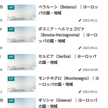
の
ベラルーシ（Belarus）｜ヨーロッ
世界
パの国・地域
09
2023.04.11
ッ
ボスニア・ヘルツェゴビナ
世界
（Bosnia-Herzegovina）｜ヨーロ
ッパの国・地域
08
2023.04.11
ロ
セルビア（Serbia）｜ヨーロッパ
世界
の国・地域
09
2023.04.09
）
モンテネグロ（Montenegro）｜ヨ
世界
ーロッパの国・地域
12
2023.04.11
の
ギリシャ（Greece）｜ヨーロッパ
世界
の国・地域