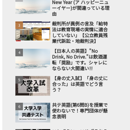
New Year (ア ハッピーニュ
ーイヤー)が間違っている理
由
裁判所が異例の言及「給特
法は教育現場の実情に適合
していない」【公立教員残
業代訴訟・地裁判決】
【日本人の英語】"No
Drink, No Drive."は飲酒運
転「奨励」です。シャレに
ならない大間違い!!
【身の丈入試】「身の丈に
合った」は英語でどう言
う？
共テ英語(第6問B)を授業で
使わないで！専門団体が懸
念表明