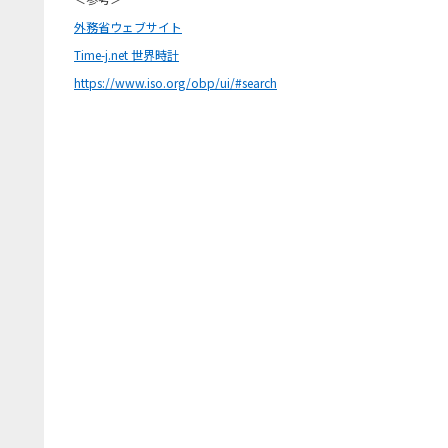
外務省ウェブサイト
Time-j.net 世界時計
https://www.iso.org/obp/ui/#search