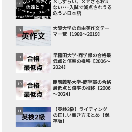
×しずらい、×せざるおえ
ない･･･入試で減点されうる
危うい日本語
大阪大学の自由英作文テー
マ一覧【1989～2019】
早稲田大学-商学部の合格最
低点と倍率の推移【2006～
2024】
慶應義塾大学-商学部の合格
最低点と倍率の推移【2006
～2024】
【英検2級】ライティング
の正しい書き方まとめ【保
存版】