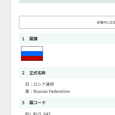
記事内に広
１ 国旗
２ 正式名称
日：ロシア連邦
英：Russian Federation
３ 国コード
RU, RUS, 643