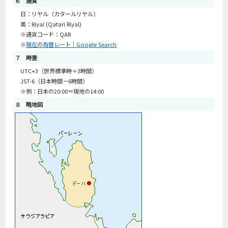
６ 通貨
日：リヤル（カタールリヤル）
英：Riyal (Qatari Riyal)
※通貨コード：QAR
※
現在の為替レート｜Google Search
７ 時差
UTC+3（世界標準時＋3時間）
JST-6（日本時間－6時間）
※例：日本の20:00＝現地の14:00
８ 略地図