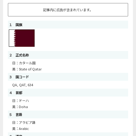
記事内に広告が含まれています。
１ 国旗
２ 正式名称
日：カタール国
英：State of Qatar
３ 国コード
QA, QAT, 634
４ 首都
日：ドーハ
英：Doha
５ 言語
日：アラビア語
英：Arabic