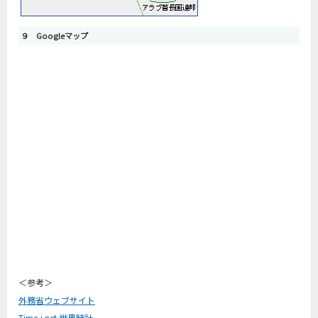
９ Googleマップ
＜参考＞
外務省ウェブサイト
Time-j.net 世界時計