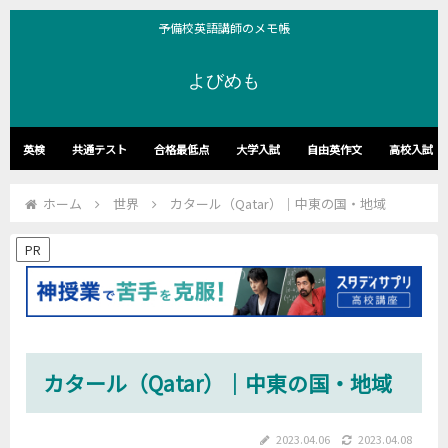
予備校英語講師のメモ帳
よびめも
英検
共通テスト
合格最低点
大学入試
自由英作文
高校入試
ホーム
世界
カタール（Qatar）｜中東の国・地域
PR
カタール（Qatar）｜中東の国・地域
2023.04.06
2023.04.08