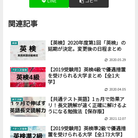
LINE
コピー
関連記事
【英検】2020年度第1回「英検」の
英検
延期が決定。変更後の日程まとめ
2020.05.29
【2019受験用】英検4級で優遇措置
大学入試情報
を受けられる大学まとめ【全1大
学】
2020.04.05
【共通テスト英語】1ヵ月で効果ア
英文読解
リ！長文読解が速く正確に解けるよ
うになる勉強法【保存版】
2021.12.07
【2019受験用】英検準2級で優遇措
大学入試情報
置を受けられる大学【全173大学】