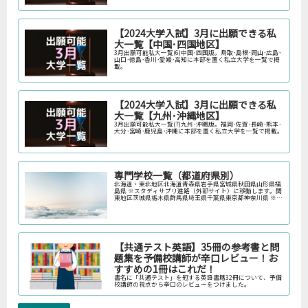
【2024大学入試】3月に出願できる私
大一覧【中国･四国地区】
3月出願可能私大一覧(6)中国･四国版。鳥取･島根･岡山･広島･
山口･徳島･香川･愛媛･高知に本部を置く私立大学を一覧で掲
載。
【2024大学入試】3月に出願できる私
大一覧【九州･沖縄地区】
3月出願可能私大一覧(7)九州･沖縄版。福岡･佐賀･長崎･熊本･
大分･宮崎･鹿児島･沖縄に本部を置く私立大学を一覧で掲載。
専門学校一覧（都道府県別）
北海道・東北地区北海道青森県岩手県宮城県秋田県山形県福
島県 ※スタディサプリ進路（外部サイト）に移動します。関
東地区茨城県栃木県群馬県埼玉県千葉県東京都神奈川県 ※ス
タディサプリ進路（外部サイト）に移動します。中部地区新
潟県富山県石川県福井…
【共通テスト英語】35冊の参考書と問
題集を予備校講師が辛口レビュー！お
すすめの1冊はこれだ！
書名に「共通テスト」を冠する英語書籍32冊について、予備
校講師の視点から辛口のレビューをつけました。