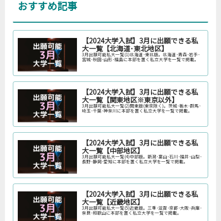
おすすめ記事
【2024大学入試】3月に出願できる私
大一覧【北海道･東北地区】
3月出願可能私大一覧(1)北海道･東北版。北海道･青森･岩手･
宮城･秋田･山形･福島に本部を置く私立大学を一覧で掲載。
【2024大学入試】3月に出願できる私
大一覧【関東地区※東京以外】
3月出願可能私大一覧(2)関東版(東京除く)。茨城･栃木･群馬･
埼玉･千葉･神奈川に本部を置く私立大学を一覧で掲載。
【2024大学入試】3月に出願できる私
大一覧【中部地区】
3月出願可能私大一覧(4)中部版。新潟･富山･石川･福井･山梨･
長野･静岡･愛知に本部を置く私立大学を一覧で掲載。
【2024大学入試】3月に出願できる私
大一覧【近畿地区】
3月出願可能私大一覧(5)近畿版。三重･滋賀･京都･大阪･兵庫･
奈良･和歌山に本部を置く私立大学を一覧で掲載。