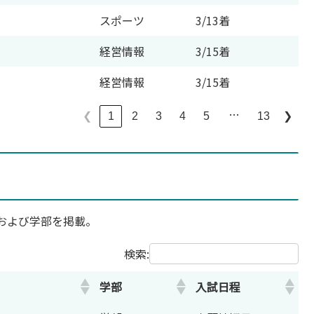
スポーツ
3/13着
経営情報
3/15着
経営情報
3/15着
…
1
2
3
4
5
13
❮
❯
および学部を掲載。
検索:
学部
入試日程