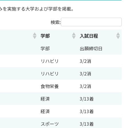
みを実施する大学および学部を掲載。
検索:
学部
入試日程
学部
出願締切日
リハビリ
3/2消
リハビリ
3/2消
食物栄養
3/2消
経済
3/13着
経済
3/13着
スポーツ
3/13着