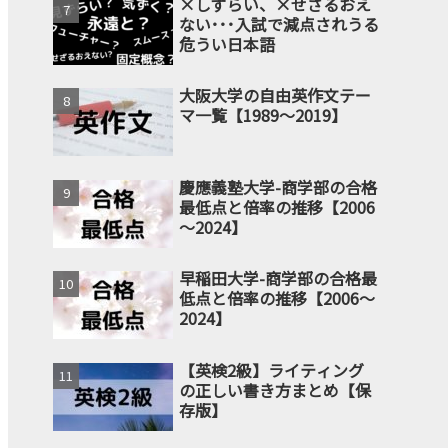
×しずらい、×せざるおえ
ない･･･入試で減点されうる
危うい日本語
大阪大学の自由英作文テー
マ一覧【1989～2019】
慶應義塾大学-商学部の合格
最低点と倍率の推移【2006
～2024】
早稲田大学-商学部の合格最
低点と倍率の推移【2006～
2024】
【英検2級】ライティング
の正しい書き方まとめ【保
存版】