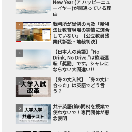
New Year (ア ハッピーニュ
ーイヤー)が間違っている理
由
裁判所が異例の言及「給特
法は教育現場の実情に適合
していない」【公立教員残
業代訴訟・地裁判決】
【日本人の英語】"No
Drink, No Drive."は飲酒運
転「奨励」です。シャレに
ならない大間違い!!
【身の丈入試】「身の丈に
合った」は英語でどう言
う？
共テ英語(第6問B)を授業で
使わないで！専門団体が懸
念表明