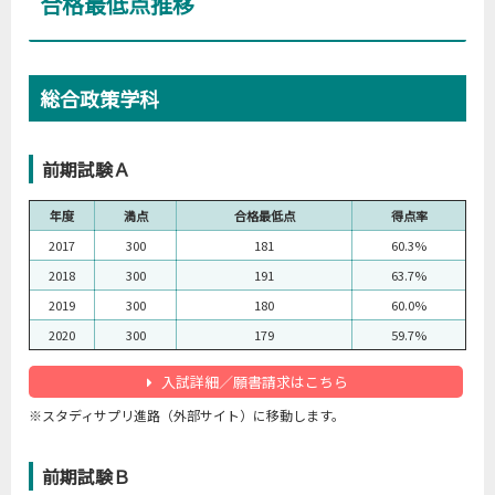
合格最低点推移
総合政策学科
前期試験Ａ
年度
満点
合格最低点
得点率
2017
300
181
60.3%
2018
300
191
63.7%
2019
300
180
60.0%
2020
300
179
59.7%
入試詳細／願書請求はこちら
※スタディサプリ進路（外部サイト）に移動します。
前期試験Ｂ