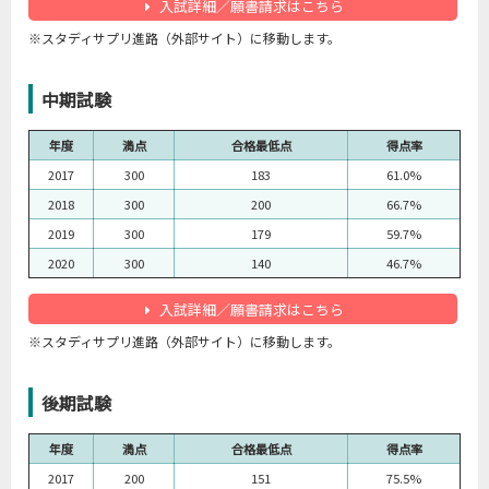
入試詳細／願書請求はこちら
※スタディサプリ進路（外部サイト）に移動します。
中期試験
年度
満点
合格最低点
得点率
2017
300
183
61.0%
2018
300
200
66.7%
2019
300
179
59.7%
2020
300
140
46.7%
入試詳細／願書請求はこちら
※スタディサプリ進路（外部サイト）に移動します。
後期試験
年度
満点
合格最低点
得点率
2017
200
151
75.5%