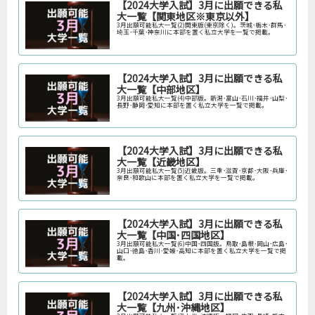
【2024大学入試】3月に出願できる私
大一覧【関東地区※東京以外】
3月出願可能私大一覧(2)関東版(東京除く)。茨城･栃木･群馬･
埼玉･千葉･神奈川に本部を置く私立大学を一覧で掲載。
【2024大学入試】3月に出願できる私
大一覧【中部地区】
3月出願可能私大一覧(4)中部版。新潟･富山･石川･福井･山梨･
長野･静岡･愛知に本部を置く私立大学を一覧で掲載。
【2024大学入試】3月に出願できる私
大一覧【近畿地区】
3月出願可能私大一覧(5)近畿版。三重･滋賀･京都･大阪･兵庫･
奈良･和歌山に本部を置く私立大学を一覧で掲載。
【2024大学入試】3月に出願できる私
大一覧【中国･四国地区】
3月出願可能私大一覧(6)中国･四国版。鳥取･島根･岡山･広島･
山口･徳島･香川･愛媛･高知に本部を置く私立大学を一覧で掲
載。
【2024大学入試】3月に出願できる私
大一覧【九州･沖縄地区】