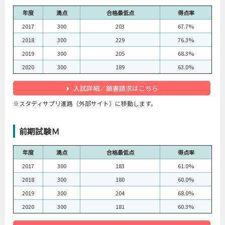
年度
満点
合格最低点
得点率
2017
300
203
67.7%
2018
300
229
76.3%
2019
300
205
68.3%
2020
300
189
63.0%
入試詳細／願書請求はこちら
※スタディサプリ進路（外部サイト）に移動します。
前期試験Ｍ
年度
満点
合格最低点
得点率
2017
300
183
61.0%
2018
300
180
60.0%
2019
300
204
68.0%
2020
300
181
60.3%