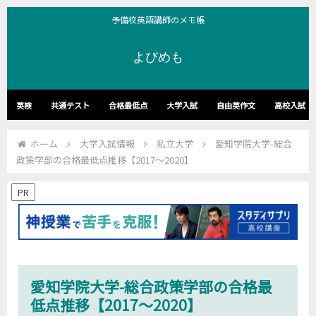
予備校英語講師のメモ帳
よびめも
英検
共通テスト
合格最低点
大学入試
自由英作文
高校入試
ホーム
大学入試情報
私立大学
愛知学院大学-総合
政策学部の合格最低点推移【2017～2020】
PR
愛知学院大学-総合政策学部の合格最
低点推移【2017～2020】