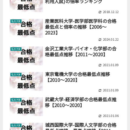
利用入試)の倍率ランキング
2018.12.12
産業医科大学-医学部医学科の合格
私立大学
最低点と倍率の推移【2006～
2023】
2024.01.22
金沢工業大学-バイオ・化学部の合
私立大学
格最低点推移【2011～2020】
2021.01.09
東京電機大学の合格最低点推移
私立大学
【2010～2020】
2021.01.09
武蔵大学-経済学部の合格最低点推
私立大学
移【2010～2020】
2021.01.06
城西国際大学-国際人文学部の合格
私立大学