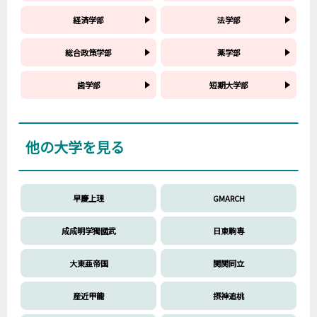
経済学部
法学部
総合政策学部
薬学部
歯学部
短期大学部
他の大学を見る
早慶上理
GMARCH
成成明学獨國武
日東駒専
大東亜帝国
関関同立
産近甲龍
摂神追桃