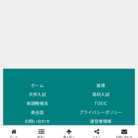
ホーム
英検
大学入試
高校入試
英語勉強法
TOEIC
英会話
プライバシーポリシー
お問い合わせ
運営者情報
Copyright © 2018 よびめも All Rights Reserved.
ホーム
目次へ
最上部へ
シェア
お問い合わせ