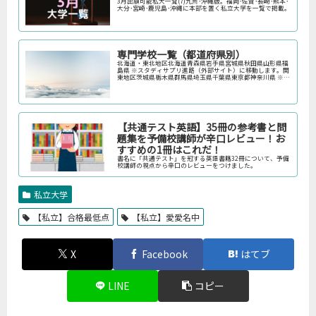
3月出願可能私大一覧(7)九州･沖縄版。福岡･佐賀･長崎･熊本･
大分･宮崎･鹿児島･沖縄に本部を置く私立大学を一覧で掲載。
専門学校一覧（都道府県別）
北海道・東北地区北海道青森県岩手県宮城県秋田県山形県福
島県 ※スタディサプリ進路（外部サイト）に移動します。関
東地区茨城県栃木県群馬県埼玉県千葉県東京都神奈川県 ※ス
タディサプリ進路（外部サイト）に移動します。中部地区新
潟県富山県石川県福井…
【共通テスト英語】35冊の参考書と問
題集を予備校講師が辛口レビュー！お
すすめの1冊はこれだ！
書名に「共通テスト」を冠する英語書籍32冊について、予備
校講師の視点から辛口のレビューをつけました。
私立大学
【私立】合格最低点
【私立】愛愛名中
X
Facebook
はてブ
LINE
コピー