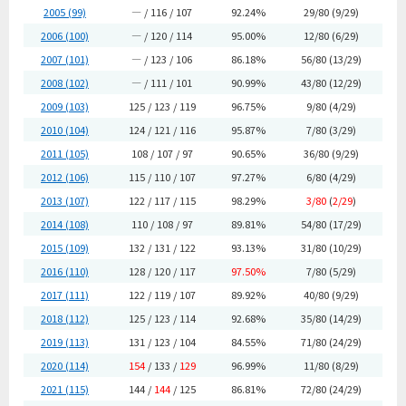
2005 (99)
― / 116 / 107
92.24%
29/80 (9/29)
2006 (100)
― / 120 / 114
95.00%
12/80 (6/29)
2007 (101)
― / 123 / 106
86.18%
56/80 (13/29)
2008 (102)
― / 111 / 101
90.99%
43/80 (12/29)
2009 (103)
125 / 123 / 119
96.75%
9/80 (4/29)
2010 (104)
124 / 121 / 116
95.87%
7/80 (3/29)
2011 (105)
108 / 107 / 97
90.65%
36/80 (9/29)
2012 (106)
115 / 110 / 107
97.27%
6/80 (4/29)
2013 (107)
122 / 117 / 115
98.29%
3/80
(
2/29
)
2014 (108)
110 / 108 / 97
89.81%
54/80 (17/29)
2015 (109)
132 / 131 / 122
93.13%
31/80 (10/29)
2016 (110)
128 / 120 / 117
97.50%
7/80 (5/29)
2017 (111)
122 / 119 / 107
89.92%
40/80 (9/29)
2018 (112)
125 / 123 / 114
92.68%
35/80 (14/29)
2019 (113)
131 / 123 / 104
84.55%
71/80 (24/29)
2020 (114)
154
/ 133 /
129
96.99%
11/80 (8/29)
2021 (115)
144 /
144
/ 125
86.81%
72/80 (24/29)