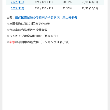
2022 (116)
124 / 122 / 110
90.16%
63/81 (24/30)
2023 (117)
136 / 136 / 112
82.35%
81/82 (30/31)
出典：
医師国家試験の学校別合格者状況｜厚生労働省
※出願者数は第102回まで非公表
※合格率は合格者数÷受験者数
※ランキングは全学校順位（私立順位）
※
赤字
は項目中の最大値（ランキングは最小値）