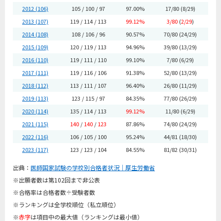
2012 (106)
105 / 100 / 97
97.00%
17/80 (8/29)
2013 (107)
119 / 114 / 113
99.12%
3/80
(
2/29
)
2014 (108)
108 / 106 / 96
90.57%
70/80 (24/29)
2015 (109)
120 / 119 / 113
94.96%
39/80 (13/29)
2016 (110)
119 / 111 / 110
99.10%
7/80 (6/29)
2017 (111)
119 / 116 / 106
91.38%
52/80 (13/29)
2018 (112)
113 / 111 / 107
96.40%
26/80 (11/29)
2019 (113)
123 / 115 / 97
84.35%
77/80 (26/29)
2020 (114)
135 / 114 / 113
99.12%
11/80 (6/29)
2021 (115)
140
/
140
/
123
87.86%
74/80 (24/29)
2022 (116)
106 / 105 / 100
95.24%
44/81 (18/30)
2023 (117)
123 / 123 / 104
84.55%
81/82 (30/31)
出典：
医師国家試験の学校別合格者状況｜厚生労働省
※出願者数は第102回まで非公表
※合格率は合格者数÷受験者数
※ランキングは全学校順位（私立順位）
※
赤字
は項目中の最大値（ランキングは最小値）