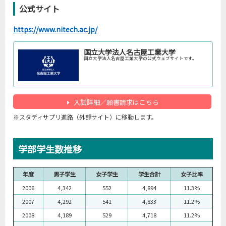
公式サイト
https://www.nitech.ac.jp/
国立大学法人名古屋工業大学
国立大学法人名古屋工業大学の公式ウェブサイトです。
入試詳細／願書請求はこちら
※スタディサプリ進路（外部サイト）に移動します。
学部学生数推移
年度
男子学生
女子学生
学生合計
女子比率
2006
4,342
552
4,894
11.3%
2007
4,292
541
4,833
11.2%
2008
4,189
529
4,718
11.2%