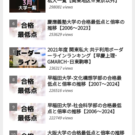
私大一覧【関東地区※東京以外】
298081 views
慶應義塾大学の合格最低点と倍率の
推移【2006～2023】
253629 views
2021年度 関東私大 共テ利用ボーダ
ーラインランキング【早慶上理･
GMARCH･日東駒専】
236317 views
早稲田大学-文化構想学部の合格最
低点と倍率の推移【2007～2024】
226516 views
早稲田大学-社会科学部の合格最低
点と倍率の推移【2006～2024】
222749 views
大阪大学の合格最低点と倍率の推移