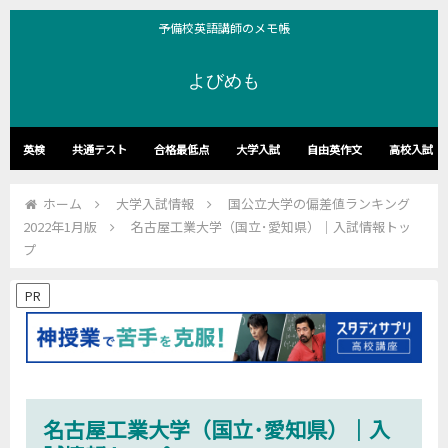
予備校英語講師のメモ帳
よびめも
英検
共通テスト
合格最低点
大学入試
自由英作文
高校入試
ホーム
大学入試情報
国公立大学の偏差値ランキング
2022年1月版
名古屋工業大学（国立･愛知県）｜入試情報トッ
プ
PR
名古屋工業大学（国立･愛知県）｜入