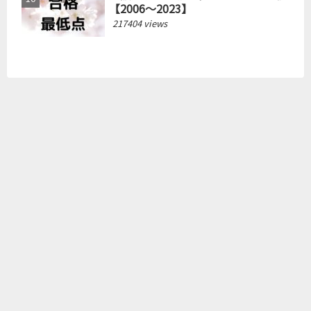
【2006～2023】
217404 views