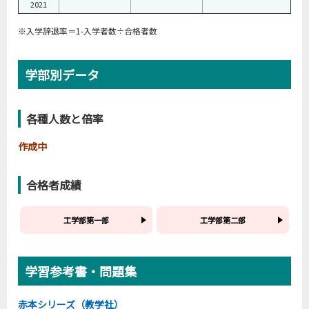
2021
※入学辞退率＝1-入学者数÷合格者数
学部別データ
各種人数と倍率
作成中
合格者成績
工学部第一部
工学部第二部
学習参考書・問題集
赤本シリーズ（教学社）