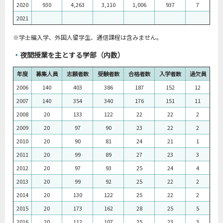
2020
930
4,263
3,110
1,006
937
7
2021
※学士編入学、外国人留学生、通信課程は含みません。
・
夜間授業を主とする学部（内数）
年度
募集人員
志願者数
受験者数
合格者数
入学者数
過欠員
2006
140
403
386
187
152
12
2007
140
354
340
176
151
11
2008
20
133
122
22
22
2
2009
20
97
90
23
22
2
2010
20
90
81
24
21
1
2011
20
99
89
27
23
3
2012
20
97
93
25
24
4
2013
20
99
92
25
22
2
2014
20
130
122
25
22
2
2015
20
173
162
28
25
5
2016
20
112
107
25
23
3