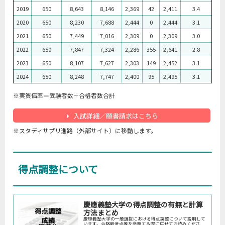
2019
650
8,643
8,146
2,369
42
2,411
3.4
2020
650
8,230
7,688
2,444
0
2,444
3.1
2021
650
7,449
7,016
2,309
0
2,309
3.0
2022
650
7,847
7,324
2,286
355
2,641
2.8
2023
650
8,107
7,627
2,303
149
2,452
3.1
2024
650
8,248
7,747
2,400
95
2,495
3.1
※実質倍率＝受験者数÷合格者数合計
入試詳細／願書請求はこちら
※スタディサプリ進路（外部サイト）に移動します。
得点調整について
慶應義塾大学の得点調整の有無と計算
方法まとめ
慶應義塾大学の一般選抜における得点調整について説明して
います。合格最低点等を参照する際に併せてお読みくださ