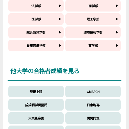
法学部
商学部
医学部
理工学部
総合政策学部
環境情報学部
看護医療学部
薬学部
他大学の合格者成績を見る
早慶上理
GMARCH
成成明学獨國武
日東駒専
大東亜帝国
関関同立