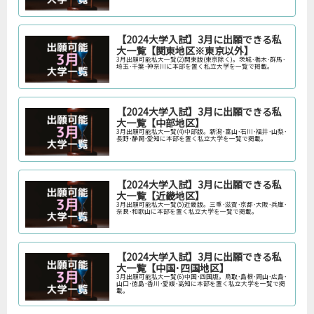
【2024大学入試】3月に出願できる私
大一覧【関東地区※東京以外】
3月出願可能私大一覧(2)関東版(東京除く)。茨城･栃木･群馬･
埼玉･千葉･神奈川に本部を置く私立大学を一覧で掲載。
【2024大学入試】3月に出願できる私
大一覧【中部地区】
3月出願可能私大一覧(4)中部版。新潟･富山･石川･福井･山梨･
長野･静岡･愛知に本部を置く私立大学を一覧で掲載。
【2024大学入試】3月に出願できる私
大一覧【近畿地区】
3月出願可能私大一覧(5)近畿版。三重･滋賀･京都･大阪･兵庫･
奈良･和歌山に本部を置く私立大学を一覧で掲載。
【2024大学入試】3月に出願できる私
大一覧【中国･四国地区】
3月出願可能私大一覧(6)中国･四国版。鳥取･島根･岡山･広島･
山口･徳島･香川･愛媛･高知に本部を置く私立大学を一覧で掲
載。