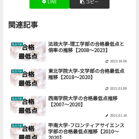
LINE
コピー
関連記事
法政大学-理工学部の合格最低点と
私立大学
倍率の推移【2008～2023】
2023.10.04
東北学院大学-文学部の合格最低点
私立大学
推移【2018～2020】
2021.01.09
西南学院大学の合格最低点推移
私立大学
【2007～2020】
2021.01.10
甲南大学-フロンティアサイエンス
私立大学
学部の合格最低点推移【2010～
2020】