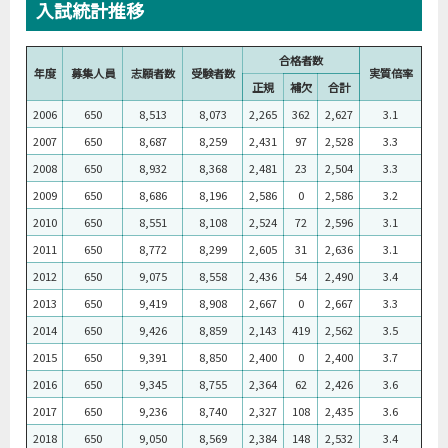
入試統計推移
合格者数
年度
募集人員
志願者数
受験者数
実質倍率
正規
補欠
合計
2006
650
8,513
8,073
2,265
362
2,627
3.1
2007
650
8,687
8,259
2,431
97
2,528
3.3
2008
650
8,932
8,368
2,481
23
2,504
3.3
2009
650
8,686
8,196
2,586
0
2,586
3.2
2010
650
8,551
8,108
2,524
72
2,596
3.1
2011
650
8,772
8,299
2,605
31
2,636
3.1
2012
650
9,075
8,558
2,436
54
2,490
3.4
2013
650
9,419
8,908
2,667
0
2,667
3.3
2014
650
9,426
8,859
2,143
419
2,562
3.5
2015
650
9,391
8,850
2,400
0
2,400
3.7
2016
650
9,345
8,755
2,364
62
2,426
3.6
2017
650
9,236
8,740
2,327
108
2,435
3.6
2018
650
9,050
8,569
2,384
148
2,532
3.4