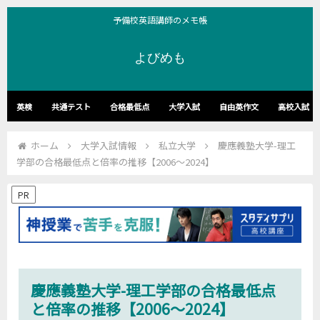
予備校英語講師のメモ帳
よびめも
英検
共通テスト
合格最低点
大学入試
自由英作文
高校入試
ホーム
大学入試情報
私立大学
慶應義塾大学-理工
学部の合格最低点と倍率の推移【2006～2024】
PR
慶應義塾大学-理工学部の合格最低点
と倍率の推移【2006～2024】