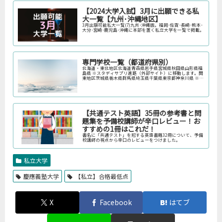
【2024大学入試】3月に出願できる私
大一覧【九州･沖縄地区】
3月出願可能私大一覧(7)九州･沖縄版。福岡･佐賀･長崎･熊本･
大分･宮崎･鹿児島･沖縄に本部を置く私立大学を一覧で掲載。
専門学校一覧（都道府県別）
北海道・東北地区北海道青森県岩手県宮城県秋田県山形県福
島県 ※スタディサプリ進路（外部サイト）に移動します。関
東地区茨城県栃木県群馬県埼玉県千葉県東京都神奈川県 ※ス
タディサプリ進路（外部サイト）に移動します。中部地区新
潟県富山県石川県福井…
【共通テスト英語】35冊の参考書と問
題集を予備校講師が辛口レビュー！お
すすめの1冊はこれだ！
書名に「共通テスト」を冠する英語書籍32冊について、予備
校講師の視点から辛口のレビューをつけました。
私立大学
慶應義塾大学
【私立】合格最低点
X
Facebook
はてブ