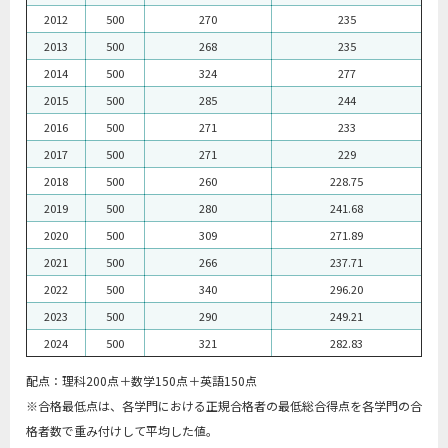
2012
500
270
235
2013
500
268
235
2014
500
324
277
2015
500
285
244
2016
500
271
233
2017
500
271
229
2018
500
260
228.75
2019
500
280
241.68
2020
500
309
271.89
2021
500
266
237.71
2022
500
340
296.20
2023
500
290
249.21
2024
500
321
282.83
配点：理科200点＋数学150点＋英語150点
※合格最低点は、各学門における正規合格者の最低総合得点を各学門の合
格者数で
重み付けして平均した値。