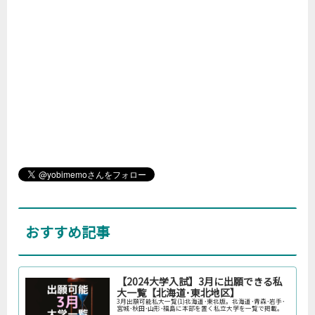
おすすめ記事
【2024大学入試】3月に出願できる私
大一覧【北海道･東北地区】
3月出願可能私大一覧(1)北海道･東北版。北海道･青森･岩手･
宮城･秋田･山形･福島に本部を置く私立大学を一覧で掲載。