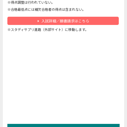
※得点調整は行われていない。
※合格最低点には補欠合格者の得点は含まれない。
入試詳細／願書請求はこちら
※スタディサプリ進路（外部サイト）に移動します。