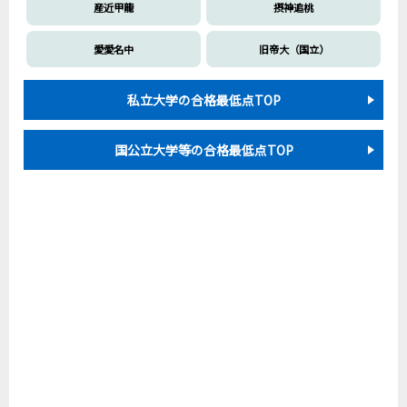
産近甲龍
摂神追桃
愛愛名中
旧帝大（国立）
私立大学の合格最低点TOP
国公立大学等の合格最低点TOP