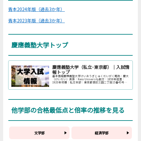
青本2024年版（過去3か年）
青本2023年版（過去3か年）
慶應義塾大学トップ
慶應義塾大学（私立･東京都）｜入試情
報トップ
基本情報慶應義塾大学けいおうぎじゅくだいがく略称：慶大
（けいだい）英語：Keio University創立：1858年設置：
1920年校種：私立本部：東京都港区三田二丁目15番45号公
式：※スタディサプリ進路（外部サイト）に移動します。統
計...
他学部の合格最低点と倍率の推移を見る
文学部
経済学部