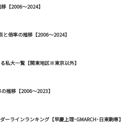
【2006～2024】
と倍率の推移【2006～2024】
できる私大一覧【関東地区※東京以外】
推移【2006～2023】
ーダーラインランキング【早慶上理･GMARCH･日東駒専】