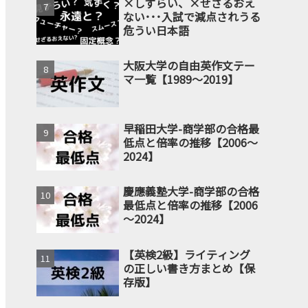
×しずらい、×せざるおえ
ない･･･入試で減点されうる
危うい日本語
大阪大学の自由英作文テー
マ一覧【1989～2019】
早稲田大学-商学部の合格最
低点と倍率の推移【2006～
2024】
慶應義塾大学-商学部の合格
最低点と倍率の推移【2006
～2024】
【英検2級】ライティング
の正しい書き方まとめ【保
存版】