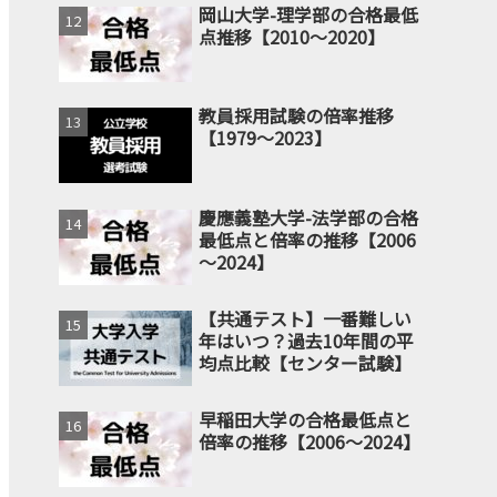
岡山大学-理学部の合格最低
点推移【2010～2020】
教員採用試験の倍率推移
【1979～2023】
慶應義塾大学-法学部の合格
最低点と倍率の推移【2006
～2024】
【共通テスト】一番難しい
年はいつ？過去10年間の平
均点比較【センター試験】
早稲田大学の合格最低点と
倍率の推移【2006～2024】