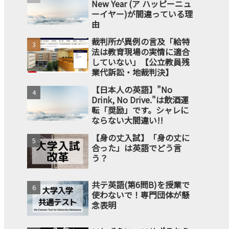
New Year (ア ハッピーニュ
ーイヤー)が間違っている理
由
裁判所が異例の言及「給特
法は教育現場の実情に適合
していない」【公立教員残
業代訴訟・地裁判決】
【日本人の英語】"No
Drink, No Drive."は飲酒運
転「奨励」です。シャレに
ならない大間違い!!
【身の丈入試】「身の丈に
合った」は英語でどう言
う？
共テ英語(第6問B)を授業で
使わないで！専門団体が懸
念表明