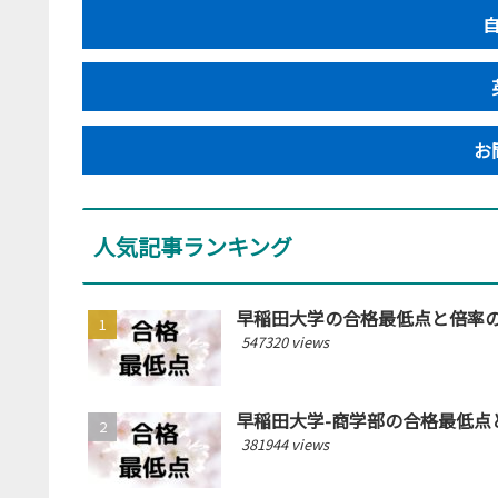
お
人気記事ランキング
早稲田大学の合格最低点と倍率の推
547320 views
早稲田大学-商学部の合格最低点と
381944 views