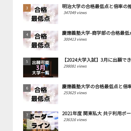
明治大学の合格最低点と倍率の推移
347049 views
慶應義塾大学-商学部の合格最低点
300413 views
【2024大学入試】3月に出願
298081 views
慶應義塾大学の合格最低点と倍率の
253625 views
2021年度 関東私大 共テ利用ボ
236316 views