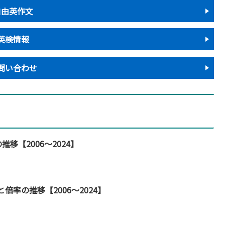
自由英作文
英検情報
問い合わせ
移【2006～2024】
倍率の推移【2006～2024】