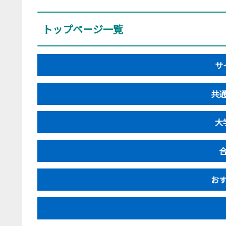
トップページ一覧
サ
共
大
お