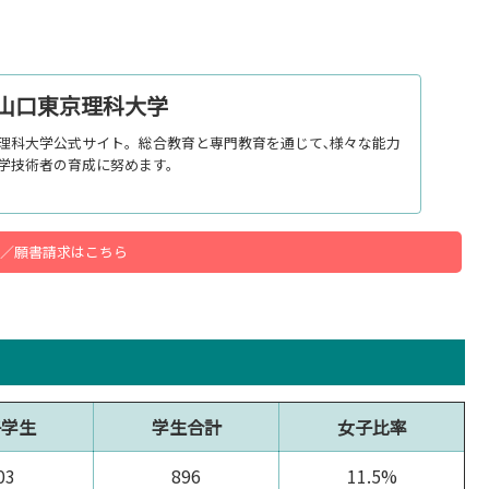
山口東京理科大学
理科大学公式サイト。総合教育と専門教育を通じて､様々な能力
学技術者の育成に努めます。
／願書請求はこちら
子学生
学生合計
女子比率
03
896
11.5%