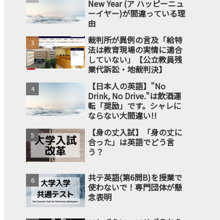
New Year (ア ハッピーニュ
ーイヤー)が間違っている理
由
裁判所が異例の言及「給特
法は教育現場の実情に適合
していない」【公立教員残
業代訴訟・地裁判決】
【日本人の英語】"No
Drink, No Drive."は飲酒運
転「奨励」です。シャレに
ならない大間違い!!
【身の丈入試】「身の丈に
合った」は英語でどう言
う？
共テ英語(第6問B)を授業で
使わないで！専門団体が懸
念表明