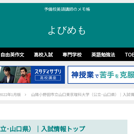
予備校英語講師のメモ帳
よびめも
自由英作文
高校入試
専門学校
英語勉強法
TOE
22年1月版
山陽小野田市立山口東京理科大学（公立･山口県）｜入試
立･山口県）｜入試情報トップ