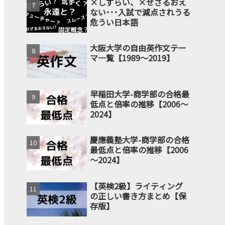
×しずらい、×せざるおえ
ない･･･入試で減点されうる
危うい日本語
大阪大学の自由英作文テー
マ一覧【1989～2019】
早稲田大学-商学部の合格最
低点と倍率の推移【2006～
2024】
慶應義塾大学-商学部の合格
最低点と倍率の推移【2006
～2024】
【英検2級】ライティング
の正しい書き方まとめ【保
存版】