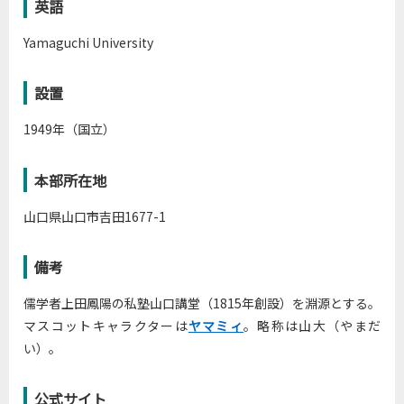
英語
Yamaguchi University
設置
1949年（国立）
本部所在地
山口県山口市吉田1677-1
備考
儒学者上田鳳陽の私塾山口講堂（1815年創設）を淵源とする。
マスコットキャラクターは
ヤマミィ
。略称は山大（やまだ
い）。
公式サイト