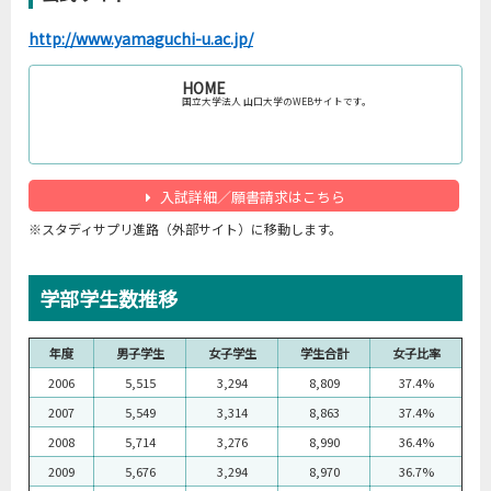
http://www.yamaguchi-u.ac.jp/
HOME
国立大学法人 山口大学のWEBサイトです。
入試詳細／願書請求はこちら
※スタディサプリ進路（外部サイト）に移動します。
学部学生数推移
年度
男子学生
女子学生
学生合計
女子比率
2006
5,515
3,294
8,809
37.4%
2007
5,549
3,314
8,863
37.4%
2008
5,714
3,276
8,990
36.4%
2009
5,676
3,294
8,970
36.7%