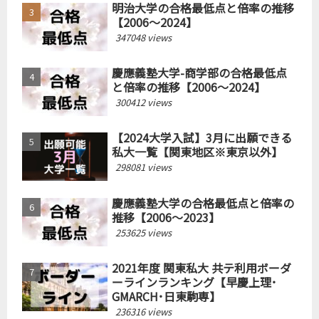
明治大学の合格最低点と倍率の推移
【2006～2024】
347048 views
慶應義塾大学-商学部の合格最低点
と倍率の推移【2006～2024】
300412 views
【2024大学入試】3月に出願できる
私大一覧【関東地区※東京以外】
298081 views
慶應義塾大学の合格最低点と倍率の
推移【2006～2023】
253625 views
2021年度 関東私大 共テ利用ボーダ
ーラインランキング【早慶上理･
GMARCH･日東駒専】
236316 views