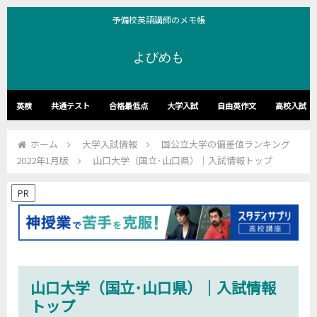
予備校英語講師のメモ帳
よびめも
英検
共通テスト
合格最低点
大学入試
自由英作文
高校入試
ホーム
大学入試情報
国公立大学の偏差値ランキング
2022年1月版
山口大学（国立･山口県）｜入試情報トップ
PR
山口大学（国立･山口県）｜入試情報
トップ