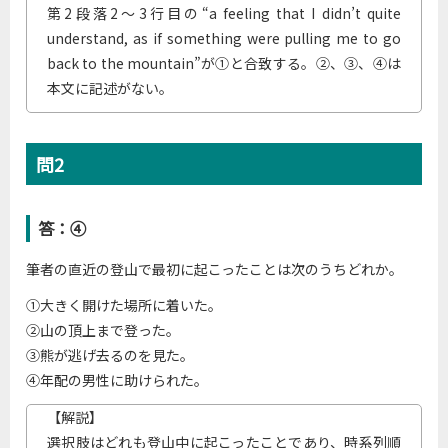
第2段落2～3行目の“a feeling that I didn’t quite
understand, as if something were pulling me to go
back to the mountain”が①と合致する。②、③、④は
本文に記述がない。
問2
答：④
筆者の直近の登山で最初に起こったことは次のうちどれか。
①大きく開けた場所に着いた。
②山の頂上まで登った。
③熊が逃げ去るのを見た。
④年配の男性に助けられた。
【解説】
選択肢はどれも登山中に起こったことであり、時系列順