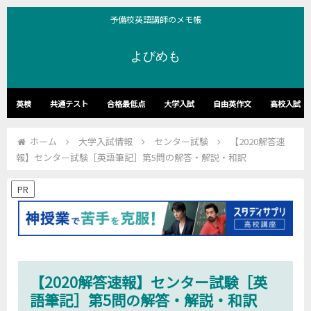
予備校英語講師のメモ帳
よびめも
英検
共通テスト
合格最低点
大学入試
自由英作文
高校入試
ホーム
大学入試情報
センター試験
【2020解答速
報】センター試験［英語筆記］第5問の解答・解説・和訳
PR
【2020解答速報】センター試験［英
語筆記］第5問の解答・解説・和訳