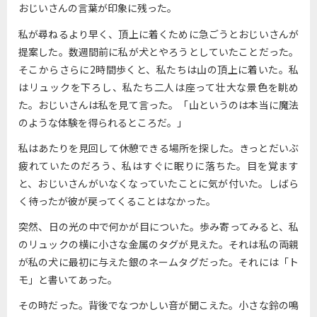
おじいさんの言葉が印象に残った。
私が尋ねるより早く、頂上に着くために急ごうとおじいさんが
提案した。数週間前に私が犬とやろうとしていたことだった。
そこからさらに2時間歩くと、私たちは山の頂上に着いた。私
はリュックを下ろし、私たち二人は座って壮大な景色を眺め
た。おじいさんは私を見て言った。「山というのは本当に魔法
のような体験を得られるところだ。」
私はあたりを見回して休憩できる場所を探した。きっとだいぶ
疲れていたのだろう、私はすぐに眠りに落ちた。目を覚ます
と、おじいさんがいなくなっていたことに気が付いた。しばら
く待ったが彼が戻ってくることはなかった。
突然、日の光の中で何かが目についた。歩み寄ってみると、私
のリュックの横に小さな金属のタグが見えた。それは私の両親
が私の犬に最初に与えた銀のネームタグだった。それには「ト
モ」と書いてあった。
その時だった。背後でなつかしい音が聞こえた。小さな鈴の鳴