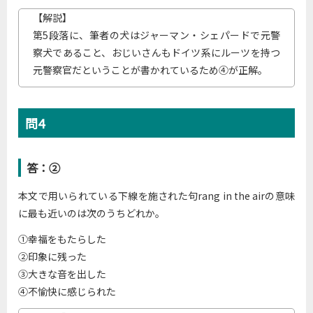
【解説】
第5段落に、筆者の犬はジャーマン・シェパードで元警
察犬であること、おじいさんもドイツ系にルーツを持つ
元警察官だということが書かれているため④が正解。
問4
答：②
本文で用いられている下線を施された句rang in the airの意味
に最も近いのは次のうちどれか。
①幸福をもたらした
②印象に残った
③大きな音を出した
④不愉快に感じられた