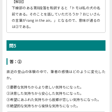
【解説】
下線部のある第8段落を和訳すると「トモは私の犬の名
前である。そのことを話していただろうか？おじいさん
の言葉がrang in the air。」となるので、意味が通るの
は②である。
問5
答：②
直近の登山の体験の中で、筆者の感情はどのように変化した
か。
①憂鬱な気持ちからより悲しい気持ちになった。
②決意した気持ちから安心した気持ちになった。
③希望にあふれた気持ちから故郷が恋しい気持ちになった。
④絶望的な気持ちから愉快な気持ちになった。