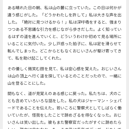
ある晴れた日の朝、私は山の麓に立っていた。この日は何かが
違う感じがした。「どうかわたしを許して」私は大きな声を出
した。「絶対に見つけるから！」私は深呼吸をすると、強まり
つつある不思議な引力を感じながら歩きだした。よく知ってい
るはずの道を進んでいくと、どういうわけか初めて見る場所に
いることに気付いた。少し戸惑った拍子に、私は足を滑らせて
転んでしまった。どこからともなくおじいさんが駆け寄ってき
て、私を助け起こしてくれた。
その優しく微笑む顔を見て、私は安心感を覚えた。おじいさん
は山の頂上へ行く道を探しているとのことだったので、一緒に
山を登ることにした。
間もなく、道が見覚えのある感じに戻った。私たちは、犬のこ
とも含めていろいろな話をした。私の犬はジャーマン・シェパ
ードであることを伝えた。若いころに警察犬としてしばらく働
いていたが、怪我をしたことで辞めざるを得なくなった。おじ
いさんは笑い出した。彼もまた警察官だったがすぐに辞めたら