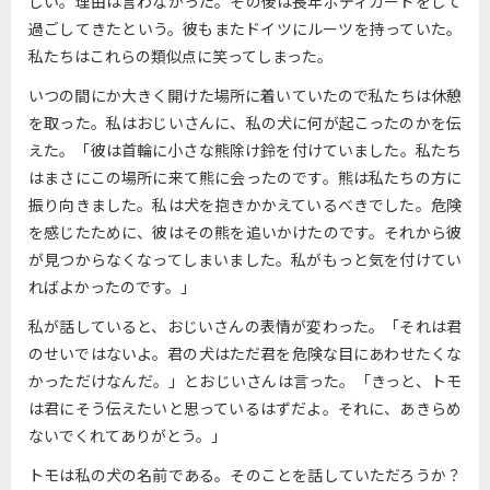
しい。理由は言わなかった。その後は長年ボディガードをして
過ごしてきたという。彼もまたドイツにルーツを持っていた。
私たちはこれらの類似点に笑ってしまった。
いつの間にか大きく開けた場所に着いていたので私たちは休憩
を取った。私はおじいさんに、私の犬に何が起こったのかを伝
えた。「彼は首輪に小さな熊除け鈴を付けていました。私たち
はまさにこの場所に来て熊に会ったのです。熊は私たちの方に
振り向きました。私は犬を抱きかかえているべきでした。危険
を感じたために、彼はその熊を追いかけたのです。それから彼
が見つからなくなってしまいました。私がもっと気を付けてい
ればよかったのです。」
私が話していると、おじいさんの表情が変わった。「それは君
のせいではないよ。君の犬はただ君を危険な目にあわせたくな
かっただけなんだ。」とおじいさんは言った。「きっと、トモ
は君にそう伝えたいと思っているはずだよ。それに、あきらめ
ないでくれてありがとう。」
トモは私の犬の名前である。そのことを話していただろうか？