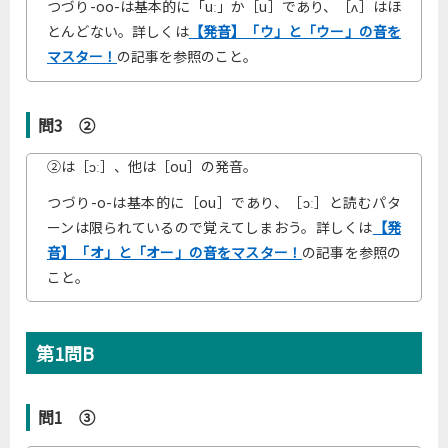
つづり-oo-は基本的に「uː」か［u］であり、［ʌ］はほ
とんどない。詳しくは
【発音】「ウ」と「ウー」の音を
マスター！
の記事を参照のこと。
問3 ②
②は［ɔː］、他は［ou］の発音。
つづり-o-は基本的に［ou］であり、［ɔː］と読むパタ
ーンは限られているので覚えてしまおう。詳しくは
【発
音】「オ」と「オー」の音をマスター！
の記事を参照の
こと。
第1問B
問1 ③