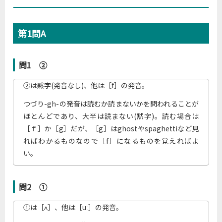
第1問A
問1 ②
②は黙字(発音なし)、他は［f］の発音。
つづり-gh-の発音は読むか読まないかを問われることが
ほとんどであり、大半は読まない(黙字)。読む場合は
［ｆ］か［g］だが、［g］はghostやspaghettiなど見
ればわかるものなので［f］になるものを覚えればよ
い。
問2 ①
①は［ʌ］、他は［uː］の発音。