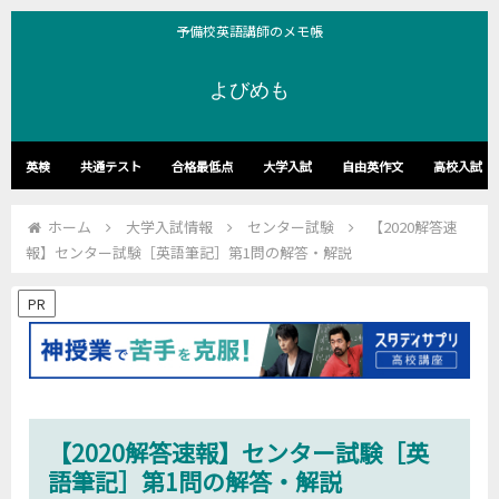
予備校英語講師のメモ帳
よびめも
英検
共通テスト
合格最低点
大学入試
自由英作文
高校入試
ホーム
大学入試情報
センター試験
【2020解答速
報】センター試験［英語筆記］第1問の解答・解説
PR
【2020解答速報】センター試験［英
語筆記］第1問の解答・解説