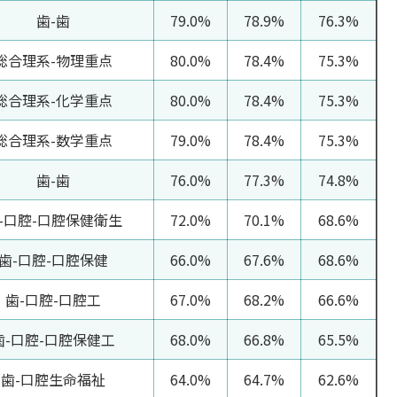
歯-歯
79.0%
78.9%
76.3%
総合理系-物理重点
80.0%
78.4%
75.3%
総合理系-化学重点
80.0%
78.4%
75.3%
総合理系-数学重点
79.0%
78.4%
75.3%
歯-歯
76.0%
77.3%
74.8%
-口腔-口腔保健衛生
72.0%
70.1%
68.6%
歯-口腔-口腔保健
66.0%
67.6%
68.6%
歯-口腔-口腔工
67.0%
68.2%
66.6%
歯-口腔-口腔保健工
68.0%
66.8%
65.5%
歯-口腔生命福祉
64.0%
64.7%
62.6%