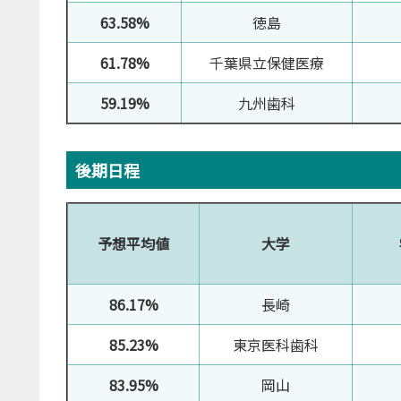
63.58%
徳島
61.78%
千葉県立保健医療
59.19%
九州歯科
後期日程
予想平均値
大学
86.17%
長崎
85.23%
東京医科歯科
83.95%
岡山