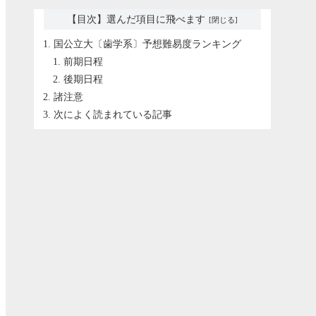
【目次】選んだ項目に飛べます
国公立大〔歯学系〕予想難易度ランキング
前期日程
後期日程
諸注意
次によく読まれている記事