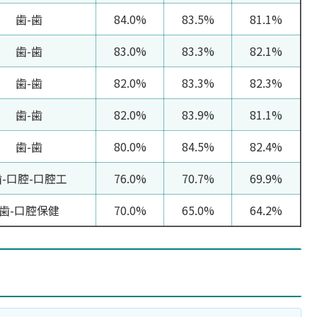
歯-歯
84.0%
83.5%
81.1%
歯-歯
83.0%
83.3%
82.1%
歯-歯
82.0%
83.3%
82.3%
歯-歯
82.0%
83.9%
81.1%
歯-歯
80.0%
84.5%
82.4%
-口腔-口腔工
76.0%
70.7%
69.9%
歯-口腔保健
70.0%
65.0%
64.2%