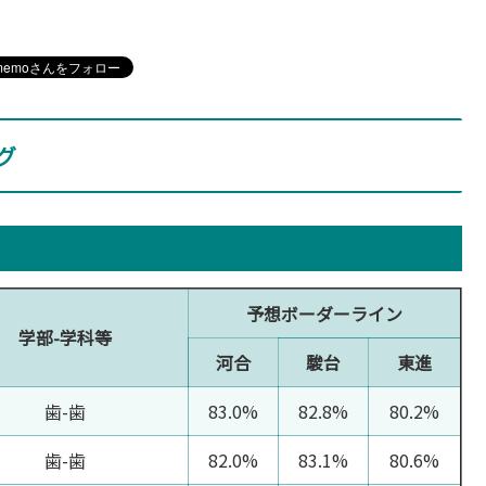
グ
予想ボーダーライン
学部-学科等
河合
駿台
東進
歯-歯
83.0%
82.8%
80.2%
歯-歯
82.0%
83.1%
80.6%