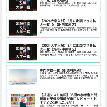
3月出願可能私大一覧(5)近畿版。三重･滋賀･京都･大阪･兵庫･
奈良･和歌山に本部を置く私立大学を一覧で掲載。
【2024大学入試】3月に出願できる私
大一覧【中国･四国地区】
3月出願可能私大一覧(6)中国･四国版。鳥取･島根･岡山･広島･
山口･徳島･香川･愛媛･高知に本部を置く私立大学を一覧で掲
載。
【2024大学入試】3月に出願できる私
大一覧【九州･沖縄地区】
3月出願可能私大一覧(7)九州･沖縄版。福岡･佐賀･長崎･熊本･
大分･宮崎･鹿児島･沖縄に本部を置く私立大学を一覧で掲載。
専門学校一覧（都道府県別）
北海道・東北地区北海道青森県岩手県宮城県秋田県山形県福
島県 ※スタディサプリ進路（外部サイト）に移動します。関
東地区茨城県栃木県群馬県埼玉県千葉県東京都神奈川県 ※ス
タディサプリ進路（外部サイト）に移動します。中部地区新
潟県富山県石川県福井…
【共通テスト英語】35冊の参考書と問
題集を予備校講師が辛口レビュー！お
すすめの1冊はこれだ！
書名に「共通テスト」を冠する英語書籍32冊について、予備