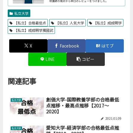
校講師の視点から辛口のレビューをつけました。
私立大学
【私立】合格最低点
【私立】人気大学
【私立】成成明学
【私立】成成明学獨國武
X
Facebook
はてブ
LINE
コピー
関連記事
創価大学-国際教養学部の合格最低
私立大学
点推移・最高点推移【2017～
2020】
2021.01.09
愛知大学-経済学部の合格最低点推
私立大学