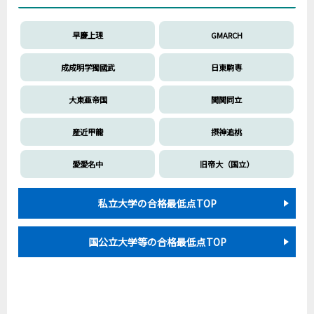
早慶上理
GMARCH
成成明学獨國武
日東駒専
大東亜帝国
関関同立
産近甲龍
摂神追桃
愛愛名中
旧帝大（国立）
私立大学の合格最低点TOP
国公立大学等の合格最低点TOP