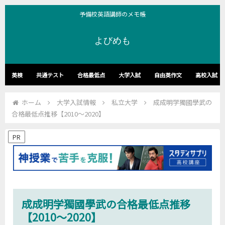
予備校英語講師のメモ帳
よびめも
英検
共通テスト
合格最低点
大学入試
自由英作文
高校入試
ホーム
大学入試情報
私立大学
成成明学獨國學武の
合格最低点推移【2010～2020】
PR
成成明学獨國學武の合格最低点推移
【2010～2020】