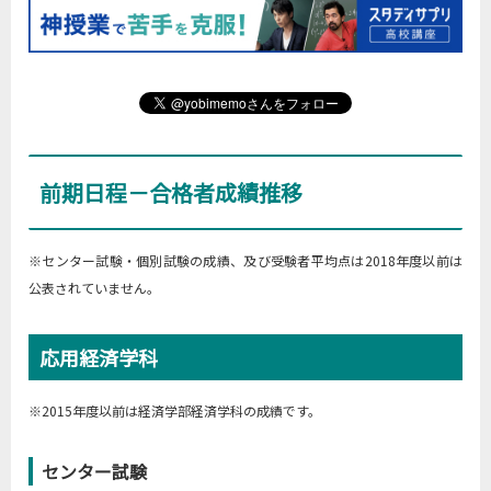
前期日程－合格者成績推移
※センター試験・個別試験の成績、及び受験者平均点は2018年度以前は
公表されていません。
応用経済学科
※2015年度以前は経済学部経済学科の成績です。
センター試験