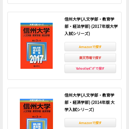
信州大学(人文学部・教育学
部・経法学部) (2017年版大学
入試シリーズ)
Amazonで探す
楽天市場で探す
Yahoo!ｼｮｯﾋﾟﾝｸﾞで探す
信州大学(人文学部・教育学
部・経済学部) (2014年版 大
学入試シリーズ)
Amazonで探す