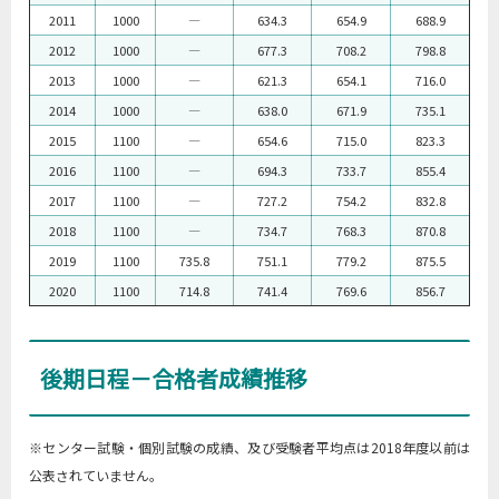
2011
1000
―
634.3
654.9
688.9
2012
1000
―
677.3
708.2
798.8
2013
1000
―
621.3
654.1
716.0
2014
1000
―
638.0
671.9
735.1
2015
1100
―
654.6
715.0
823.3
2016
1100
―
694.3
733.7
855.4
2017
1100
―
727.2
754.2
832.8
2018
1100
―
734.7
768.3
870.8
2019
1100
735.8
751.1
779.2
875.5
2020
1100
714.8
741.4
769.6
856.7
後期日程－合格者成績推移
※センター試験・個別試験の成績、及び受験者平均点は2018年度以前は
公表されていません。