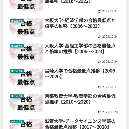
点推移【2016～2022】
2023.01.21
大阪大学-経済学部の合格最低点と
国公立大学
倍率の推移【2006～2023】
2023.10.24
大阪大学-基礎工学部の合格最低点
国公立大学
と倍率の推移【2006～2023】
2023.10.24
宮崎大学の合格最低点推移【2006
国公立大学
～2020】
2022.01.11
京都教育大学-教育学部の合格最低
国公立大学
点推移【2010～2020】
2022.09.20
滋賀大学-データサイエンス学部の
国公立大学
合格最低点推移【2017～2020】