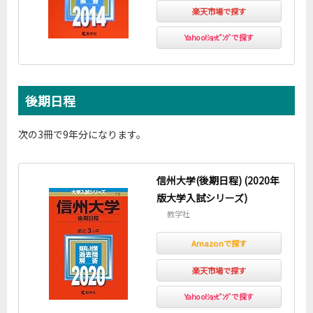
楽天市場で探す
Yahoo!ｼｮｯﾋﾟﾝｸﾞで探す
後期日程
次の3冊で9年分になります。
信州大学(後期日程) (2020年
版大学入試シリーズ)
教学社
Amazonで探す
楽天市場で探す
Yahoo!ｼｮｯﾋﾟﾝｸﾞで探す