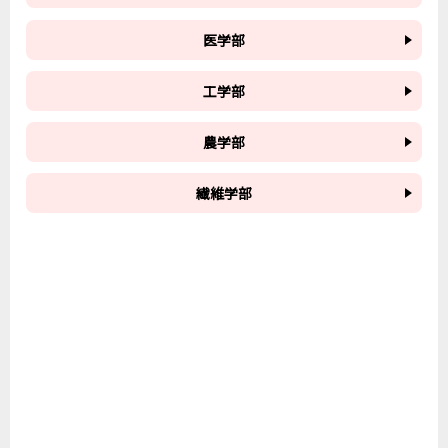
医学部
工学部
農学部
繊維学部