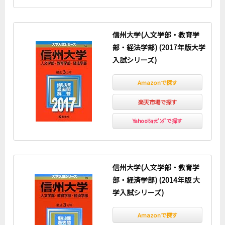
信州大学(人文学部・教育学
部・経法学部) (2017年版大学
入試シリーズ)
Amazonで探す
楽天市場で探す
Yahoo!ｼｮｯﾋﾟﾝｸﾞで探す
信州大学(人文学部・教育学
部・経済学部) (2014年版 大
学入試シリーズ)
Amazonで探す