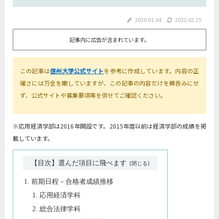
2020.01.04
2022.02.25
記事内に広告が含まれています。
この記事は
信州大学公式サイト
を参考に作成しています。内容の正
確さには万全を期していますが、この記事の内容だけを鵜呑みにせ
ず、公式サイトや募集要項等を併せてご確認ください。
※応用経済学部は2016年開設です。2015年度以前は経済学部の成績を掲
載しています。
【目次】選んだ項目に飛べます
前期日程－合格者成績推移
応用経済学科
総合法律学科