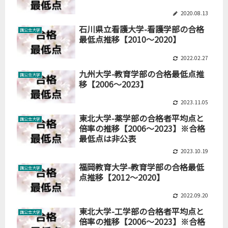
2020.08.13
石川県立看護大学-看護学部の合格
国公立大学
最低点推移【2010～2020】
2022.02.27
九州大学-教育学部の合格最低点推
国公立大学
移【2006～2023】
2023.11.05
東北大学-薬学部の合格者平均点と
国公立大学
倍率の推移【2006～2023】※合格
最低点は非公表
2023.10.19
福岡教育大学-教育学部の合格最低
国公立大学
点推移【2012～2020】
2022.09.20
東北大学-工学部の合格者平均点と
国公立大学
倍率の推移【2006～2023】※合格