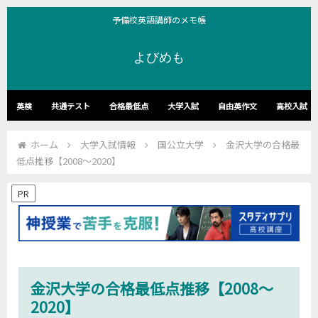
予備校英語講師のメモ帳
よびめも
英検
共通テスト
合格最低点
大学入試
自由英作文
高校入試
ホーム
大学入試情報
国公立大学
金沢大学の合格最
低点推移【2008～2020】
PR
金沢大学の合格最低点推移【2008～
2020】