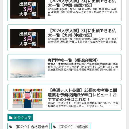
【2024大学入試】3月に出願できる私
大一覧【中国･四国地区】
3月出願可能私大一覧(6)中国･四国版。鳥取･島根･岡山･広島･
山口･徳島･香川･愛媛･高知に本部を置く私立大学を一覧で掲
載。
【2024大学入試】3月に出願できる私
大一覧【九州･沖縄地区】
3月出願可能私大一覧(7)九州･沖縄版。福岡･佐賀･長崎･熊本･
大分･宮崎･鹿児島･沖縄に本部を置く私立大学を一覧で掲載。
専門学校一覧（都道府県別）
北海道・東北地区北海道青森県岩手県宮城県秋田県山形県福
島県 ※スタディサプリ進路（外部サイト）に移動します。関
東地区茨城県栃木県群馬県埼玉県千葉県東京都神奈川県 ※ス
タディサプリ進路（外部サイト）に移動します。中部地区新
潟県富山県石川県福井…
【共通テスト英語】35冊の参考書と問
題集を予備校講師が辛口レビュー！お
すすめの1冊はこれだ！
書名に「共通テスト」を冠する英語書籍32冊について、予備
校講師の視点から辛口のレビューをつけました。
国公立大学
【国公立】合格最低点
【国公立】中部地区