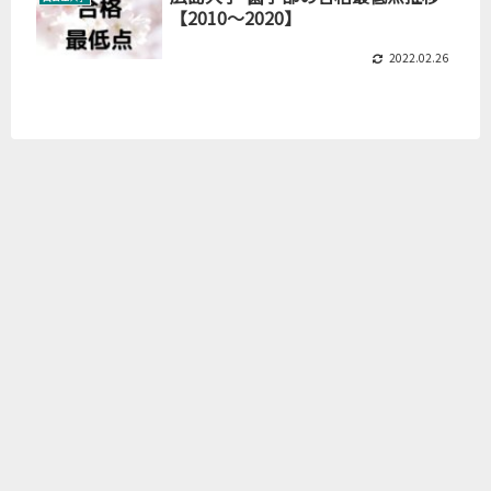
【2010～2020】
2022.02.26