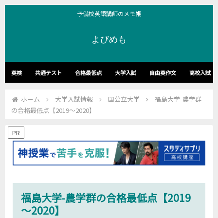
予備校英語講師のメモ帳
よびめも
英検
共通テスト
合格最低点
大学入試
自由英作文
高校入試
ホーム
大学入試情報
国公立大学
福島大学-農学群
の合格最低点【2019～2020】
PR
福島大学-農学群の合格最低点【2019
～2020】