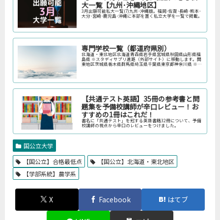
大一覧【九州･沖縄地区】
3月出願可能私大一覧(7)九州･沖縄版。福岡･佐賀･長崎･熊本･
大分･宮崎･鹿児島･沖縄に本部を置く私立大学を一覧で掲載。
専門学校一覧（都道府県別）
北海道・東北地区北海道青森県岩手県宮城県秋田県山形県福
島県 ※スタディサプリ進路（外部サイト）に移動します。関
東地区茨城県栃木県群馬県埼玉県千葉県東京都神奈川県 ※ス
タディサプリ進路（外部サイト）に移動します。中部地区新
潟県富山県石川県福井…
【共通テスト英語】35冊の参考書と問
題集を予備校講師が辛口レビュー！お
すすめの1冊はこれだ！
書名に「共通テスト」を冠する英語書籍32冊について、予備
校講師の視点から辛口のレビューをつけました。
国公立大学
【国公立】合格最低点
【国公立】北海道・東北地区
【学部系統】農学系
X
Facebook
はてブ