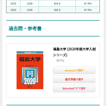
2019
1200
814.6
67.9%
2020
1200
563.6
47.0%
過去問・参考書
福島大学 (2020年版大学入試
シリーズ)
教学社
Amazonで探す
楽天市場で探す
Yahoo!ｼｮｯﾋﾟﾝｸﾞで探す