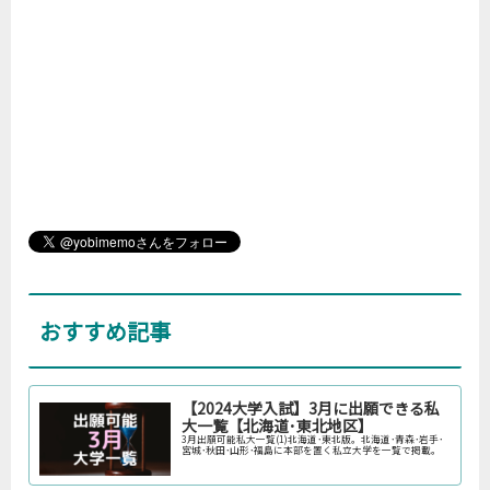
おすすめ記事
【2024大学入試】3月に出願できる私
大一覧【北海道･東北地区】
3月出願可能私大一覧(1)北海道･東北版。北海道･青森･岩手･
宮城･秋田･山形･福島に本部を置く私立大学を一覧で掲載。