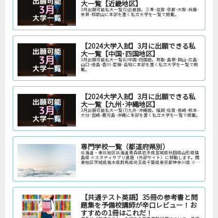
大一覧【近畿地区】
3月出願可能私大一覧(5)近畿版。三重･滋賀･京都･大阪･兵庫･
奈良･和歌山に本部を置く私立大学を一覧で掲載。
【2024大学入試】3月に出願できる私
大一覧【中国･四国地区】
3月出願可能私大一覧(6)中国･四国版。鳥取･島根･岡山･広島･
山口･徳島･香川･愛媛･高知に本部を置く私立大学を一覧で掲
載。
【2024大学入試】3月に出願できる私
大一覧【九州･沖縄地区】
3月出願可能私大一覧(7)九州･沖縄版。福岡･佐賀･長崎･熊本･
大分･宮崎･鹿児島･沖縄に本部を置く私立大学を一覧で掲載。
専門学校一覧（都道府県別）
北海道・東北地区北海道青森県岩手県宮城県秋田県山形県福
島県 ※スタディサプリ進路（外部サイト）に移動します。関
東地区茨城県栃木県群馬県埼玉県千葉県東京都神奈川県 ※ス
タディサプリ進路（外部サイト）に移動します。中部地区新
潟県富山県石川県福井…
【共通テスト英語】35冊の参考書と問
題集を予備校講師が辛口レビュー！お
すすめの1冊はこれだ！