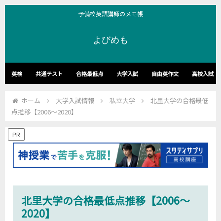
予備校英語講師のメモ帳
よびめも
英検
共通テスト
合格最低点
大学入試
自由英作文
高校入試
ホーム
大学入試情報
私立大学
北里大学の合格最低
点推移【2006～2020】
PR
北里大学の合格最低点推移【2006～
2020】