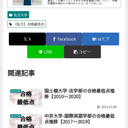
書名に「共通テスト」を冠する英語書籍32冊について、予備
校講師の視点から辛口のレビューをつけました。
私立大学
【私立】合格最低点
X
Facebook
はてブ
LINE
コピー
関連記事
国士舘大学-法学部の合格最低点推
私立大学
移【2010～2020】
2021.01.04
中京大学-国際英語学部の合格最低
私立大学
点推移【2017～2019】