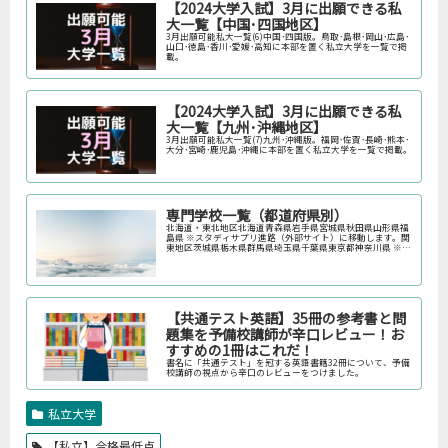
【2024大学入試】3月に出願できる私
大一覧【中国･四国地区】
3月出願可能私大一覧(6)中国･四国版。鳥取･島根･岡山･広島･
山口･徳島･香川･愛媛･高知に本部を置く私立大学を一覧で掲
載。
【2024大学入試】3月に出願できる私
大一覧【九州･沖縄地区】
3月出願可能私大一覧(7)九州･沖縄版。福岡･佐賀･長崎･熊本･
大分･宮崎･鹿児島･沖縄に本部を置く私立大学を一覧で掲載。
専門学校一覧（都道府県別）
北海道・東北地区北海道青森県岩手県宮城県秋田県山形県福
島県 ※スタディサプリ進路（外部サイト）に移動します。関
東地区茨城県栃木県群馬県埼玉県千葉県東京都神奈川県 ※ス
タディサプリ進路（外部サイト）に移動します。中部地区新
潟県富山県石川県福井…
【共通テスト英語】35冊の参考書と問
題集を予備校講師が辛口レビュー！お
すすめの1冊はこれだ！
書名に「共通テスト」を冠する英語書籍32冊について、予備
校講師の視点から辛口のレビューをつけました。
私立大学
【私立】合格最低点