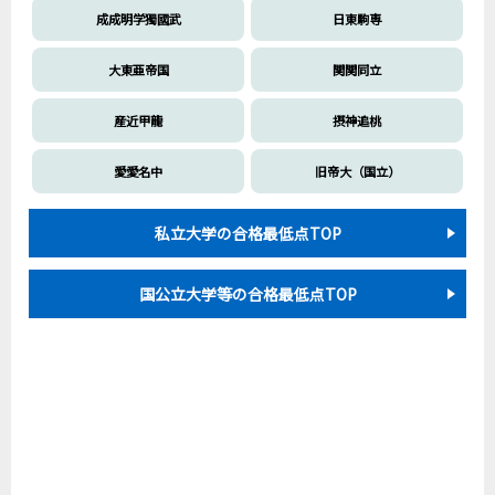
成成明学獨國武
日東駒専
大東亜帝国
関関同立
産近甲龍
摂神追桃
愛愛名中
旧帝大（国立）
私立大学の合格最低点TOP
国公立大学等の合格最低点TOP