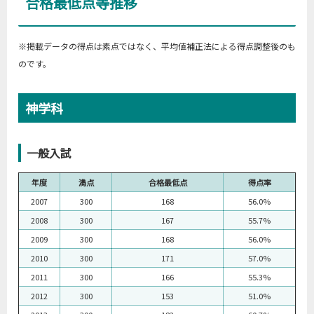
合格最低点等推移
※掲載データの得点は素点ではなく、平均値補正法による得点調整後のも
のです。
神学科
一般入試
年度
満点
合格最低点
得点率
2007
300
168
56.0%
2008
300
167
55.7%
2009
300
168
56.0%
2010
300
171
57.0%
2011
300
166
55.3%
2012
300
153
51.0%