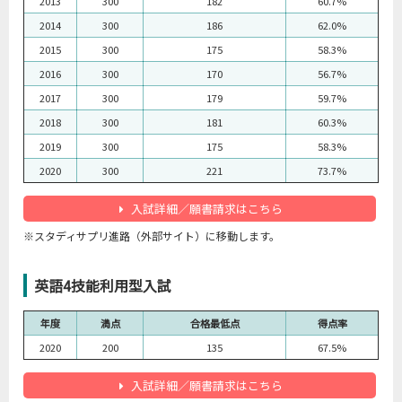
2013
300
182
60.7%
2014
300
186
62.0%
2015
300
175
58.3%
2016
300
170
56.7%
2017
300
179
59.7%
2018
300
181
60.3%
2019
300
175
58.3%
2020
300
221
73.7%
入試詳細／願書請求はこちら
※スタディサプリ進路（外部サイト）に移動します。
英語4技能利用型入試
年度
満点
合格最低点
得点率
2020
200
135
67.5%
入試詳細／願書請求はこちら