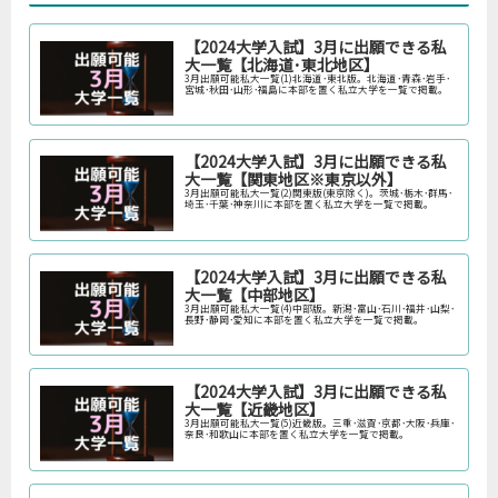
【2024大学入試】3月に出願できる私
大一覧【北海道･東北地区】
3月出願可能私大一覧(1)北海道･東北版。北海道･青森･岩手･
宮城･秋田･山形･福島に本部を置く私立大学を一覧で掲載。
【2024大学入試】3月に出願できる私
大一覧【関東地区※東京以外】
3月出願可能私大一覧(2)関東版(東京除く)。茨城･栃木･群馬･
埼玉･千葉･神奈川に本部を置く私立大学を一覧で掲載。
【2024大学入試】3月に出願できる私
大一覧【中部地区】
3月出願可能私大一覧(4)中部版。新潟･富山･石川･福井･山梨･
長野･静岡･愛知に本部を置く私立大学を一覧で掲載。
【2024大学入試】3月に出願できる私
大一覧【近畿地区】
3月出願可能私大一覧(5)近畿版。三重･滋賀･京都･大阪･兵庫･
奈良･和歌山に本部を置く私立大学を一覧で掲載。