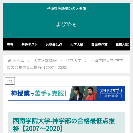
予備校英語講師のメモ帳
よびめも
英検
共通テスト
合格最低点
大学入試
自由英作文
高校入試
ホーム
大学入試情報
私立大学
西南学院大学-神学
部の合格最低点推移【2007～2020】
PR
西南学院大学-神学部の合格最低点推
移【2007～2020】