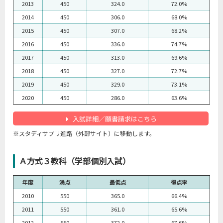
2013
450
324.0
72.0%
2014
450
306.0
68.0%
2015
450
307.0
68.2%
2016
450
336.0
74.7%
2017
450
313.0
69.6%
2018
450
327.0
72.7%
2019
450
329.0
73.1%
2020
450
286.0
63.6%
入試詳細／願書請求はこちら
※スタディサプリ進路（外部サイト）に移動します。
Ａ方式３教科（学部個別入試）
年度
満点
最低点
得点率
2010
550
365.0
66.4%
2011
550
361.0
65.6%
2012
550
372.0
67.6%