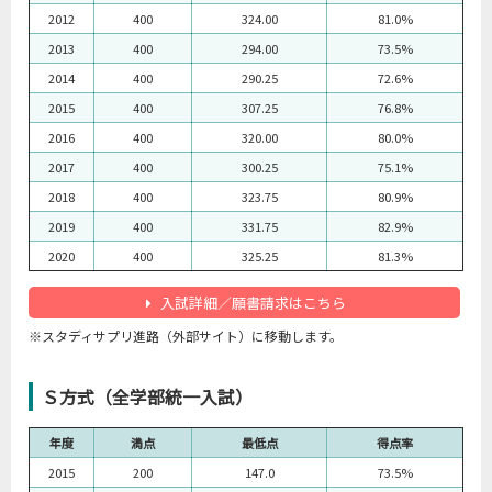
2012
400
324.00
81.0%
2013
400
294.00
73.5%
2014
400
290.25
72.6%
2015
400
307.25
76.8%
2016
400
320.00
80.0%
2017
400
300.25
75.1%
2018
400
323.75
80.9%
2019
400
331.75
82.9%
2020
400
325.25
81.3%
入試詳細／願書請求はこちら
※スタディサプリ進路（外部サイト）に移動します。
Ｓ方式（全学部統一入試）
年度
満点
最低点
得点率
2015
200
147.0
73.5%