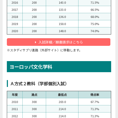
2016
200
143.0
71.5%
2017
200
133.0
66.5%
2018
200
136.0
68.0%
2019
200
150.0
75.0%
2020
200
148.0
74.0%
入試詳細／願書請求はこちら
※スタディサプリ進路（外部サイト）に移動します。
ヨーロッパ文化学科
Ａ方式２教科（学部個別入試）
年度
満点
最低点
得点率
2010
300
203.0
67.7%
2011
300
214.0
71.3%
2012
300
214.0
71.3%