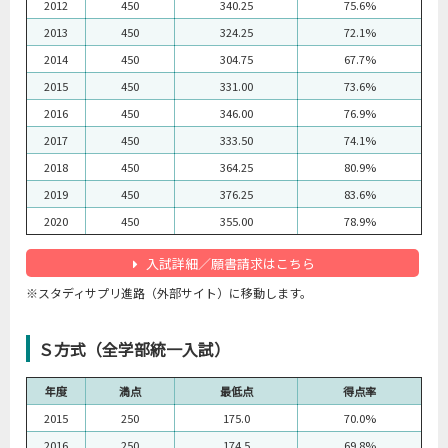
2012
450
340.25
75.6%
2013
450
324.25
72.1%
2014
450
304.75
67.7%
2015
450
331.00
73.6%
2016
450
346.00
76.9%
2017
450
333.50
74.1%
2018
450
364.25
80.9%
2019
450
376.25
83.6%
2020
450
355.00
78.9%
入試詳細／願書請求はこちら
※スタディサプリ進路（外部サイト）に移動します。
Ｓ方式（全学部統一入試）
年度
満点
最低点
得点率
2015
250
175.0
70.0%
2016
250
174.5
69.8%