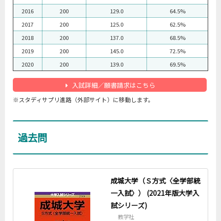
2016
200
129.0
64.5%
2017
200
125.0
62.5%
2018
200
137.0
68.5%
2019
200
145.0
72.5%
2020
200
139.0
69.5%
入試詳細／願書請求はこちら
※スタディサプリ進路（外部サイト）に移動します。
過去問
成城大学（Ｓ方式〈全学部統
一入試〉） (2021年版大学入
試シリーズ)
教学社