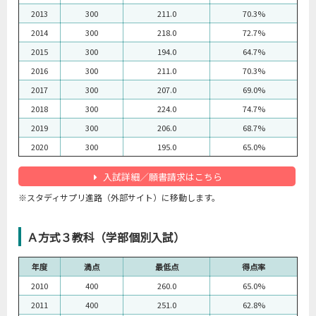
2013
300
211.0
70.3%
2014
300
218.0
72.7%
2015
300
194.0
64.7%
2016
300
211.0
70.3%
2017
300
207.0
69.0%
2018
300
224.0
74.7%
2019
300
206.0
68.7%
2020
300
195.0
65.0%
入試詳細／願書請求はこちら
※スタディサプリ進路（外部サイト）に移動します。
Ａ方式３教科（学部個別入試）
年度
満点
最低点
得点率
2010
400
260.0
65.0%
2011
400
251.0
62.8%