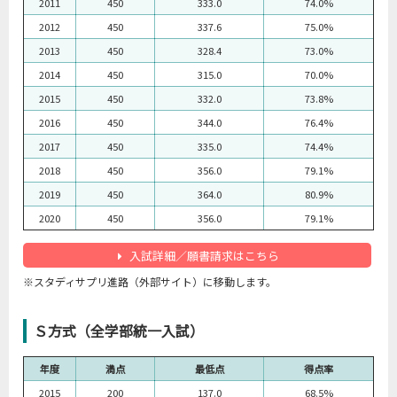
2011
450
333.0
74.0%
2012
450
337.6
75.0%
2013
450
328.4
73.0%
2014
450
315.0
70.0%
2015
450
332.0
73.8%
2016
450
344.0
76.4%
2017
450
335.0
74.4%
2018
450
356.0
79.1%
2019
450
364.0
80.9%
2020
450
356.0
79.1%
入試詳細／願書請求はこちら
※スタディサプリ進路（外部サイト）に移動します。
Ｓ方式（全学部統一入試）
年度
満点
最低点
得点率
2015
200
137.0
68.5%