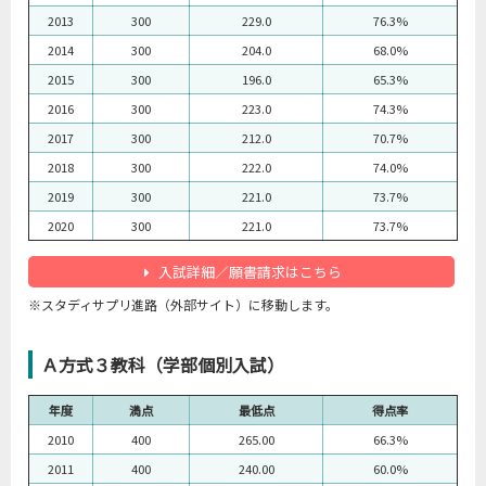
2013
300
229.0
76.3%
2014
300
204.0
68.0%
2015
300
196.0
65.3%
2016
300
223.0
74.3%
2017
300
212.0
70.7%
2018
300
222.0
74.0%
2019
300
221.0
73.7%
2020
300
221.0
73.7%
入試詳細／願書請求はこちら
※スタディサプリ進路（外部サイト）に移動します。
Ａ方式３教科（学部個別入試）
年度
満点
最低点
得点率
2010
400
265.00
66.3%
2011
400
240.00
60.0%