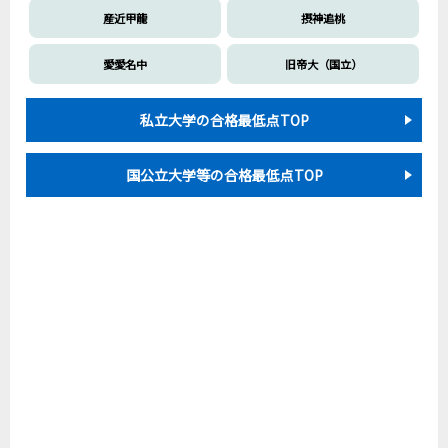
産近甲龍
摂神追桃
愛愛名中
旧帝大（国立）
私立大学の合格最低点TOP
国公立大学等の合格最低点TOP