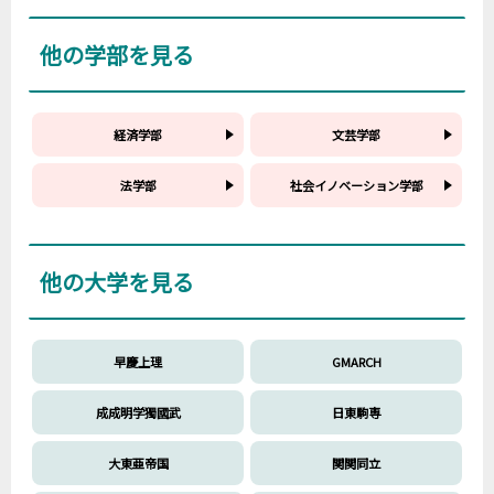
他の学部を見る
経済学部
文芸学部
法学部
社会イノベーション学部
他の大学を見る
早慶上理
GMARCH
成成明学獨國武
日東駒専
大東亜帝国
関関同立