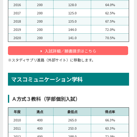
2016
200
128.0
64.0%
2017
200
125.0
62.5%
2018
200
135.0
67.5%
2019
200
144.0
72.0%
2020
200
141.0
70.5%
入試詳細／願書請求はこちら
※スタディサプリ進路（外部サイト）に移動します。
マスコミュニケーション学科
Ａ方式３教科（学部個別入試）
年度
満点
最低点
得点率
2010
400
265.0
66.3%
2011
400
253.0
63.3%
2012
400
288.0
72.0%