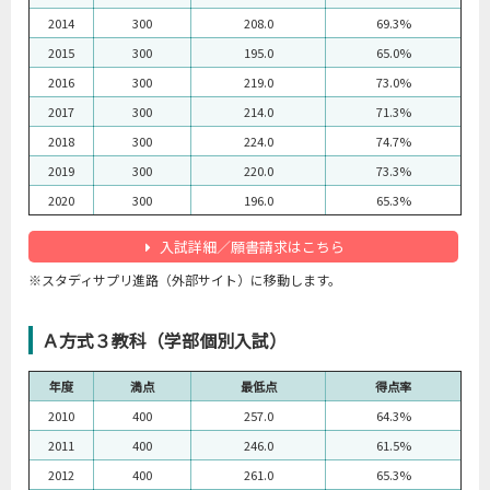
2014
300
208.0
69.3%
2015
300
195.0
65.0%
2016
300
219.0
73.0%
2017
300
214.0
71.3%
2018
300
224.0
74.7%
2019
300
220.0
73.3%
2020
300
196.0
65.3%
入試詳細／願書請求はこちら
※スタディサプリ進路（外部サイト）に移動します。
Ａ方式３教科（学部個別入試）
年度
満点
最低点
得点率
2010
400
257.0
64.3%
2011
400
246.0
61.5%
2012
400
261.0
65.3%