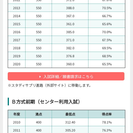
2013
550
388.0
70.5%
2014
550
367.0
66.7%
2015
550
361.0
65.6%
2016
550
385.0
70.0%
2017
550
371.0
67.5%
2018
550
382.0
69.5%
2019
550
376.8
68.5%
2020
550
360.0
65.5%
入試詳細／願書請求はこちら
※スタディサプリ進路（外部サイト）に移動します。
Ｂ方式前期（センター利用入試）
年度
満点
最低点
得点率
2010
400
312.40
78.1%
2011
400
305.20
76.3%