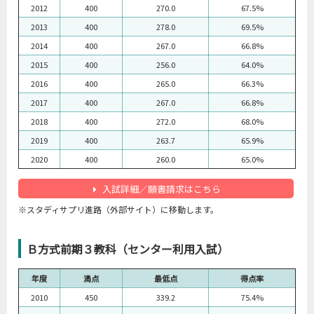
2012
400
270.0
67.5%
2013
400
278.0
69.5%
2014
400
267.0
66.8%
2015
400
256.0
64.0%
2016
400
265.0
66.3%
2017
400
267.0
66.8%
2018
400
272.0
68.0%
2019
400
263.7
65.9%
2020
400
260.0
65.0%
入試詳細／願書請求はこちら
※スタディサプリ進路（外部サイト）に移動します。
Ｂ方式前期３教科（センター利用入試）
年度
満点
最低点
得点率
2010
450
339.2
75.4%