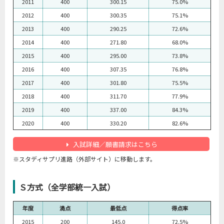
2011
400
300.15
75.0%
2012
400
300.35
75.1%
2013
400
290.25
72.6%
2014
400
271.80
68.0%
2015
400
295.00
73.8%
2016
400
307.35
76.8%
2017
400
301.80
75.5%
2018
400
311.70
77.9%
2019
400
337.00
84.3%
2020
400
330.20
82.6%
入試詳細／願書請求はこちら
※スタディサプリ進路（外部サイト）に移動します。
Ｓ方式（全学部統一入試）
年度
満点
最低点
得点率
2015
200
145.0
72.5%