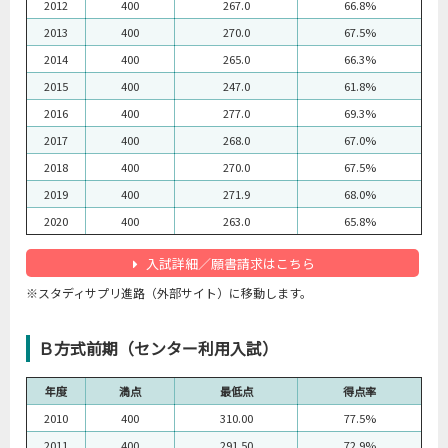
2012
400
267.0
66.8%
2013
400
270.0
67.5%
2014
400
265.0
66.3%
2015
400
247.0
61.8%
2016
400
277.0
69.3%
2017
400
268.0
67.0%
2018
400
270.0
67.5%
2019
400
271.9
68.0%
2020
400
263.0
65.8%
入試詳細／願書請求はこちら
※スタディサプリ進路（外部サイト）に移動します。
Ｂ方式前期（センター利用入試）
年度
満点
最低点
得点率
2010
400
310.00
77.5%
2011
400
291.50
72.9%