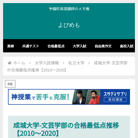
予備校英語講師のメモ帳
よびめも
英検
共通テスト
合格最低点
大学入試
自由英作文
高校入試
ホーム
大学入試情報
私立大学
成城大学-文芸学部
の合格最低点推移【2010～2020】
PR
成城大学-文芸学部の合格最低点推移
【2010～2020】