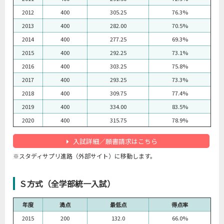
2012
400
305.25
76.3%
2013
400
282.00
70.5%
2014
400
277.25
69.3%
2015
400
292.25
73.1%
2016
400
303.25
75.8%
2017
400
293.25
73.3%
2018
400
309.75
77.4%
2019
400
334.00
83.5%
2020
400
315.75
78.9%
入試詳細／願書請求はこちら
※スタディサプリ進路（外部サイト）に移動します。
Ｓ方式（全学部統一入試）
年度
満点
最低点
得点率
2015
200
132.0
66.0%