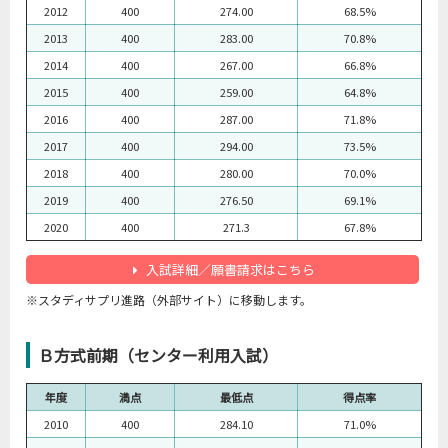
2012
400
274.00
68.5%
2013
400
283.00
70.8%
2014
400
267.00
66.8%
2015
400
259.00
64.8%
2016
400
287.00
71.8%
2017
400
294.00
73.5%
2018
400
280.00
70.0%
2019
400
276.50
69.1%
2020
400
271.3
67.8%
入試詳細／願書請求はこちら
※スタディサプリ進路（外部サイト）に移動します。
Ｂ方式前期（センター利用入試）
年度
満点
最低点
得点率
2010
400
284.10
71.0%