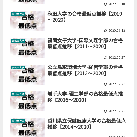
2022.01.10
秋田大学の合格最低点推移【2010
国公立大学
～2020】
2020.06.12
福岡女子大学-国際文理学部の合格
国公立大学
最低点推移【2011～2020】
2022.02.27
公立鳥取環境大学-経営学部の合格
国公立大学
最低点推移【2013～2020】
2022.02.27
岩手大学-理工学部の合格最低点推
国公立大学
移【2016～2020】
2022.02.26
香川県立保健医療大学の合格最低点
国公立大学
推移【2014～2020】