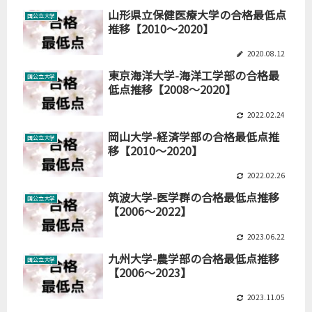
山形県立保健医療大学の合格最低点
国公立大学
推移【2010～2020】
2020.08.12
東京海洋大学-海洋工学部の合格最
国公立大学
低点推移【2008～2020】
2022.02.24
岡山大学-経済学部の合格最低点推
国公立大学
移【2010～2020】
2022.02.26
筑波大学-医学群の合格最低点推移
国公立大学
【2006～2022】
2023.06.22
九州大学-農学部の合格最低点推移
国公立大学
【2006～2023】
2023.11.05