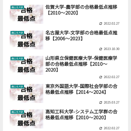
佐賀大学-農学部の合格最低点推移
国公立大学
【2010～2020】
2022.02.27
名古屋大学-文学部の合格最低点推
国公立大学
移【2006～2023】
2023.10.30
山形県立保健医療大学-保健医療学
国公立大学
部の合格最低点推移【2010～
2020】
2022.02.27
東京外国語大学-国際社会学部の合
国公立大学
格最低点推移【2014～2024】
2025.03.27
高知工科大学-システム工学群の合
国公立大学
格最低点推移【2010～2020】
2022.02.27