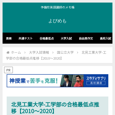
予備校英語講師のメモ帳
よびめも
英検
共通テスト
合格最低点
大学入試
自由英作文
高校入試
ホーム
大学入試情報
国公立大学
北見工業大学-工
学部の合格最低点推移【2010～2020】
PR
北見工業大学-工学部の合格最低点推
移【2010～2020】