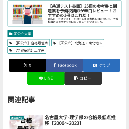
【共通テスト英語】35冊の参考書と問
題集を予備校講師が辛口レビュー！お
すすめの1冊はこれだ！
書名に「共通テスト」を冠する英語書籍32冊について、予備
校講師の視点から辛口のレビューをつけました。
国公立大学
【国公立】合格最低点
【国公立】北海道・東北地区
【学部系統】工学系
X
Facebook
はてブ
LINE
コピー
関連記事
名古屋大学-理学部の合格最低点推
国公立大学
移【2006～2023】