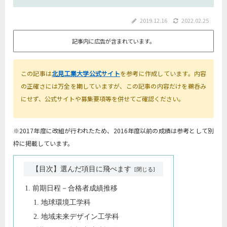
2019.12.16
2022.02.25
記事内に広告が含まれています。
この記事は
北見工業大学公式サイト
を参考に作成しています。内容
の正確さには万全を期していますが、この記事の内容だけを鵜呑み
にせず、公式サイトや募集要項等を併せてご確認ください。
※2017年度に改組が行われたため、2016年度以前の成績は参考として別
枠に掲載しています。
【目次】選んだ項目に飛べます
前期日程－合格者成績推移
地球環境工学科
地域未来デザイン工学科