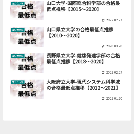
山口大学-国際総合科学部の合格最
国公立大学
低点推移【2015～2020】
2022.02.27
山口県立大学の合格最低点推移
国公立大学
【2010～2020】
2020.08.20
長野県立大学-健康発達学部の合格
国公立大学
最低点推移【2018～2020】
2022.02.27
大阪府立大学-現代システム科学域
国公立大学
の合格最低点推移【2012～2021】
2023.01.30