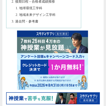
後期日程－合格者成績推移
地球環境工学科
地域未来デザイン工学科
過去問・参考書