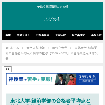
予備校英語講師のメモ帳
よびめも
英検
共通テスト
合格最低点
大学入試
自由英作文
高校入試
ホーム
大学入試情報
国公立大学
東北大学-経済学
部の合格者平均点と倍率の推移【2006～2023】※合格最低点は非公
表
PR
東北大学-経済学部の合格者平均点と