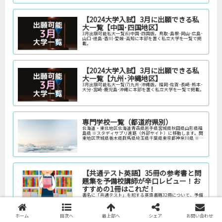
【2024大学入試】3月に出願できる私
大一覧【中国･四国地区】
3月出願可能私大一覧(6)中国･四国版。鳥取･島根･岡山･広島･
山口･徳島･香川･愛媛･高知に本部を置く私立大学を一覧で掲
載。
【2024大学入試】3月に出願できる私
大一覧【九州･沖縄地区】
3月出願可能私大一覧(7)九州･沖縄版。福岡･佐賀･長崎･熊本･
大分･宮崎･鹿児島･沖縄に本部を置く私立大学を一覧で掲載。
専門学校一覧（都道府県別）
北海道・東北地区北海道青森県岩手県宮城県秋田県山形県福
島県 ※スタディサプリ進路（外部サイト）に移動します。関
東地区茨城県栃木県群馬県埼玉県千葉県東京都神奈川県 ※ス
タディサプリ進路（外部サイト）に移動します。中部地区新
潟県富山県石川県福井…
【共通テスト英語】35冊の参考書と問
題集を予備校講師が辛口レビュー！お
すすめの1冊はこれだ！
書名に「共通テスト」を冠する英語書籍32冊について、予備
校講師の視点から辛口のレビューをつけました。
ホーム
目次へ
最上部へ
シェア
お問い合わせ
国公立大学