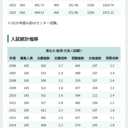
2022
650
491.75
900
532.98
1550
1024.74
2023
650
499.32
900
572.80
1550
1072.12
※2020年度以前はセンター試験。
入試統計推移
東北大-経済-文系＜前期＞
年度
募集人員
志願者数
志願倍率
受験者数
合格者数
実質倍率
2006
185
502
2.7
463
207
2.2
2007
185
535
2.9
489
207
2.4
2008
185
590
3.2
539
207
2.6
2009
185
522
2.8
477
204
2.3
2010
185
552
3.0
504
211
2.4
2011
185
527
2.8
482
206
2.3
2012
185
421
2.3
376
207
1.8
2013
185
482
2.6
437
204
2.1
2014
185
408
2.2
370
203
1.8