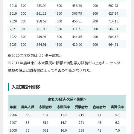
2018
300
253.94
600
438.29
900
692.23
2019
300
261.15
600
366.79
900
627.94
2020
300
258.59
600
455.51
900
714.10
2021
300
251.09
600
331.71
900
582.81
2022
300
239.97
600
444.35
900
684.32
2023
300
244.91
600
420.00
900
664.91
※2020年度以前はセンター試験。
※2011年度は東日本大震災の影響で個別学力試験が中止され、センター
試験の得点と調査書によって合否の判断がなされた。
入試統計推移
東北大-経済-文系＜後期＞
年度
募集人員
志願者数
志願倍率
受験者数
合格者数
実質倍率
2006
35
394
11.3
219
41
5.3
2007
35
514
14.7
281
45
6.2
2008
35
561
16.0
289
41
7.0