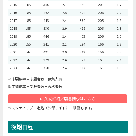
2015
185
386
2.1
350
203
1.7
2016
185
462
2.5
409
206
2.0
2017
185
443
2.4
389
205
1.9
2018
185
530
2.9
478
206
2.3
2019
185
446
2.4
403
206
2.0
2020
155
341
2.2
294
166
1.8
2021
147
421
2.9
363
156
2.3
2022
147
379
2.6
327
163
2.0
2023
147
360
2.4
302
163
1.9
※志願倍率＝志願者数÷募集人員
※実質倍率＝受験者数÷合格者数
入試詳細／願書請求はこちら
※スタディサプリ進路（外部サイト）に移動します。
後期日程