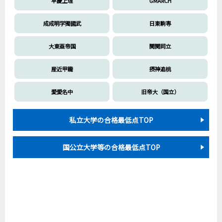
早慶上理
GMARCH
成成明学獨國武
日東駒専
大東亜帝国
関関同立
産近甲龍
摂神追桃
愛愛名中
旧帝大（国立）
私立大学の合格最低点TOP
国公立大学等の合格最低点TOP