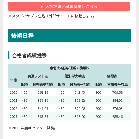
入試詳細／願書請求はこちら
※スタディサプリ進路（外部サイト）に移動します。
後期日程
合格者成績推移
東北大-経済-理系＜後期＞
共通テスト※
個別学力検査
総得点
年度
配点
合格者平均点
配点
合格者平均点
配点
合格者平均点
2020
450
367.15
450
342.43
900
709.58
2021
450
376.10
450
308.82
900
684.92
2022
450
346.95
450
329.08
900
676.03
2023
450
368.56
450
316.90
900
685.46
※2020年度はセンター試験。