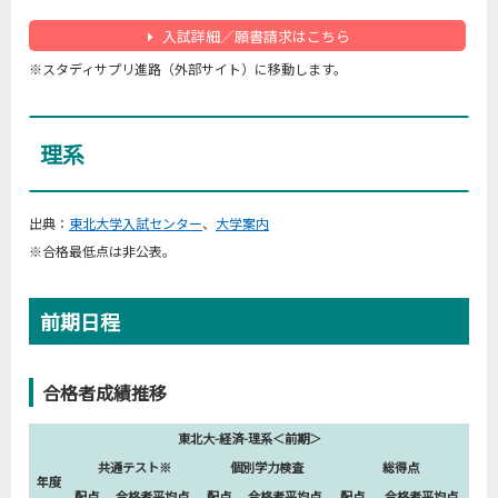
入試詳細／願書請求はこちら
※スタディサプリ進路（外部サイト）に移動します。
理系
出典：
東北大学入試センター
、
大学案内
※合格最低点は非公表。
前期日程
合格者成績推移
東北大-経済-理系＜前期＞
共通テスト※
個別学力検査
総得点
年度
配点
合格者平均点
配点
合格者平均点
配点
合格者平均点