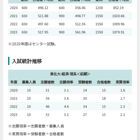
2020
600
496.12
600
356.06
1200
852.19
2021
650
521.88
900
498.77
1550
1020.66
2022
650
497.60
900
512.36
1550
1009.96
2023
650
517.95
900
561.96
1550
1079.91
※2020年度はセンター試験。
入試統計推移
東北大-経済-理系＜前期＞
年度
募集人員
志願者数
志願倍率
受験者数
合格者数
実質倍率
2020
10
31
3.1
24
15
1.6
2021
10
36
3.6
30
18
1.7
2022
10
46
4.6
34
15
2.3
2023
10
32
3.2
27
13
2.1
※志願倍率＝志願者数÷募集人員
※実質倍率＝受験者数÷合格者数