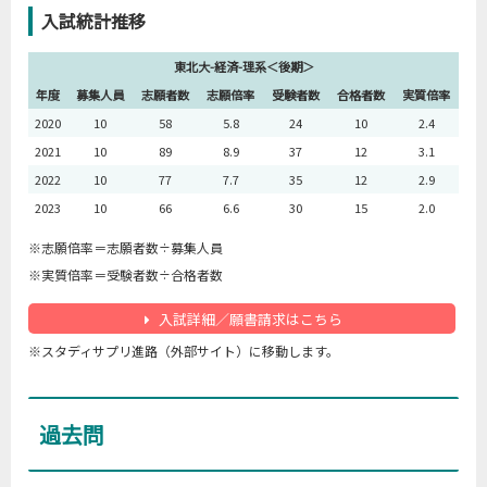
入試統計推移
東北大-経済-理系＜後期＞
年度
募集人員
志願者数
志願倍率
受験者数
合格者数
実質倍率
2020
10
58
5.8
24
10
2.4
2021
10
89
8.9
37
12
3.1
2022
10
77
7.7
35
12
2.9
2023
10
66
6.6
30
15
2.0
※志願倍率＝志願者数÷募集人員
※実質倍率＝受験者数÷合格者数
入試詳細／願書請求はこちら
※スタディサプリ進路（外部サイト）に移動します。
過去問