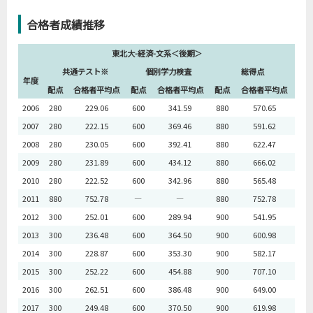
合格者成績推移
東北大-経済-文系＜後期＞
共通テスト※
個別学力検査
総得点
年度
配点
合格者平均点
配点
合格者平均点
配点
合格者平均点
2006
280
229.06
600
341.59
880
570.65
2007
280
222.15
600
369.46
880
591.62
2008
280
230.05
600
392.41
880
622.47
2009
280
231.89
600
434.12
880
666.02
2010
280
222.52
600
342.96
880
565.48
2011
880
752.78
―
―
880
752.78
2012
300
252.01
600
289.94
900
541.95
2013
300
236.48
600
364.50
900
600.98
2014
300
228.87
600
353.30
900
582.17
2015
300
252.22
600
454.88
900
707.10
2016
300
262.51
600
386.48
900
649.00
2017
300
249.48
600
370.50
900
619.98