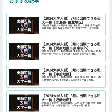
おすすめ記事
【2024大学入試】3月に出願できる私
大一覧【北海道･東北地区】
3月出願可能私大一覧(1)北海道･東北版。北海道･青森･岩手･
宮城･秋田･山形･福島に本部を置く私立大学を一覧で掲載。
【2024大学入試】3月に出願できる私
大一覧【関東地区※東京以外】
3月出願可能私大一覧(2)関東版(東京除く)。茨城･栃木･群馬･
埼玉･千葉･神奈川に本部を置く私立大学を一覧で掲載。
【2024大学入試】3月に出願できる私
大一覧【中部地区】
3月出願可能私大一覧(4)中部版。新潟･富山･石川･福井･山梨･
長野･静岡･愛知に本部を置く私立大学を一覧で掲載。
【2024大学入試】3月に出願できる私
大一覧【近畿地区】
3月出願可能私大一覧(5)近畿版。三重･滋賀･京都･大阪･兵庫･
奈良･和歌山に本部を置く私立大学を一覧で掲載。