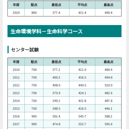
年度
配点
最低点
平均点
最高点
2020
800
377.4
431.4
490.4
生命環境学科－生命科学コース
センター試験
年度
配点
最低点
平均点
最高点
2010
700
377.2
421.0
480.4
2011
700
400.3
436.5
494.8
2012
700
408.0
449.5
520.0
2013
700
370.9
424.1
482.6
2014
700
390.2
432.8
487.8
2015
700
388.5
416.5
446.1
2016
900
502.4
545.7
588.2
2017
900
474.8
533.7
595.4