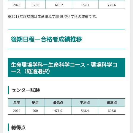
2020
1200
610.2
652.7
728.6
※2019年度以前は生命環境学部-環境科学科の成績です。
後期日程－合格者成績推移
生命環境学科－生命科学コース・環境科学コ
ース（経過選択）
センター試験
年度
配点
最低点
平均点
最高点
2020
900
477.0
543.4
606.8
総得点