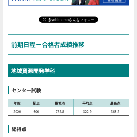
前期日程－合格者成績推移
地域資源開発学科
センター試験
年度
配点
最低点
平均点
最高点
2020
600
278.8
322.9
363.2
総得点