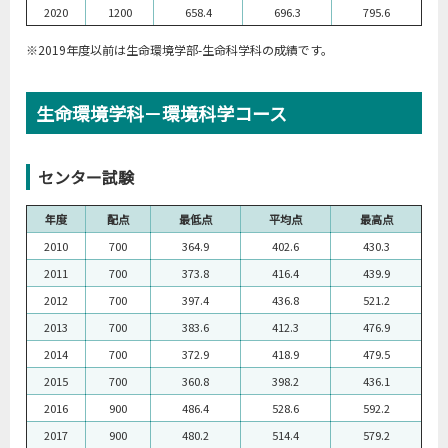
2020
1200
658.4
696.3
795.6
※2019年度以前は生命環境学部-生命科学科の成績です。
生命環境学科－環境科学コース
センター試験
年度
配点
最低点
平均点
最高点
2010
700
364.9
402.6
430.3
2011
700
373.8
416.4
439.9
2012
700
397.4
436.8
521.2
2013
700
383.6
412.3
476.9
2014
700
372.9
418.9
479.5
2015
700
360.8
398.2
436.1
2016
900
486.4
528.6
592.2
2017
900
480.2
514.4
579.2