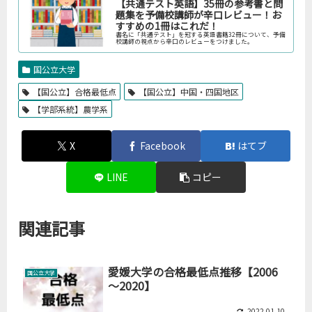
【共通テスト英語】35冊の参考書と問
題集を予備校講師が辛口レビュー！お
すすめの1冊はこれだ！
書名に「共通テスト」を冠する英語書籍32冊について、予備
校講師の視点から辛口のレビューをつけました。
国公立大学
【国公立】合格最低点
【国公立】中国・四国地区
【学部系統】農学系
X
Facebook
はてブ
LINE
コピー
関連記事
愛媛大学の合格最低点推移【2006
国公立大学
～2020】
2022.01.10