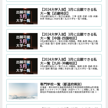
【2024大学入試】3月に出願できる私
大一覧【近畿地区】
3月出願可能私大一覧(5)近畿版。三重･滋賀･京都･大阪･兵庫･
奈良･和歌山に本部を置く私立大学を一覧で掲載。
【2024大学入試】3月に出願できる私
大一覧【中国･四国地区】
3月出願可能私大一覧(6)中国･四国版。鳥取･島根･岡山･広島･
山口･徳島･香川･愛媛･高知に本部を置く私立大学を一覧で掲
載。
【2024大学入試】3月に出願できる私
大一覧【九州･沖縄地区】
3月出願可能私大一覧(7)九州･沖縄版。福岡･佐賀･長崎･熊本･
大分･宮崎･鹿児島･沖縄に本部を置く私立大学を一覧で掲載。
専門学校一覧（都道府県別）
北海道・東北地区北海道青森県岩手県宮城県秋田県山形県福
島県 ※スタディサプリ進路（外部サイト）に移動します。関
東地区茨城県栃木県群馬県埼玉県千葉県東京都神奈川県 ※ス
タディサプリ進路（外部サイト）に移動します。中部地区新
潟県富山県石川県福井…