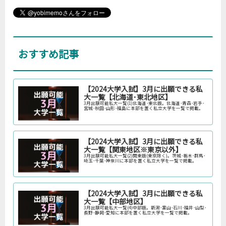
おすすめ記事
【2024大学入試】3月に出願できる私
大一覧【北海道･東北地区】
3月出願可能私大一覧(1)北海道･東北版。北海道･青森･岩手･
宮城･秋田･山形･福島に本部を置く私立大学を一覧で掲載。
【2024大学入試】3月に出願できる私
大一覧【関東地区※東京以外】
3月出願可能私大一覧(2)関東版(東京除く)。茨城･栃木･群馬･
埼玉･千葉･神奈川に本部を置く私立大学を一覧で掲載。
【2024大学入試】3月に出願できる私
大一覧【中部地区】
3月出願可能私大一覧(4)中部版。新潟･富山･石川･福井･山梨･
長野･静岡･愛知に本部を置く私立大学を一覧で掲載。