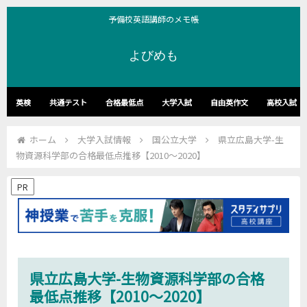
予備校英語講師のメモ帳
よびめも
英検
共通テスト
合格最低点
大学入試
自由英作文
高校入試
ホーム
大学入試情報
国公立大学
県立広島大学-生
物資源科学部の合格最低点推移【2010～2020】
PR
県立広島大学-生物資源科学部の合格
最低点推移【2010～2020】