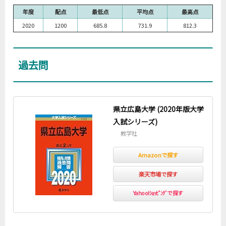
年度
配点
最低点
平均点
最高点
2020
1200
685.8
731.9
812.3
過去問
県立広島大学 (2020年版大学
入試シリーズ)
教学社
Amazonで探す
楽天市場で探す
Yahoo!ｼｮｯﾋﾟﾝｸﾞで探す