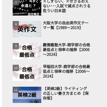
×しずらい、×せざるおえ
ない･･･入試で減点されうる
危うい日本語
大阪大学の自由英作文テー
マ一覧【1989～2019】
慶應義塾大学-商学部の合格
最低点と倍率の推移【2006
～2024】
早稲田大学-商学部の合格最
低点と倍率の推移【2006～
2024】
【英検2級】ライティング
の正しい書き方まとめ【保
存版】