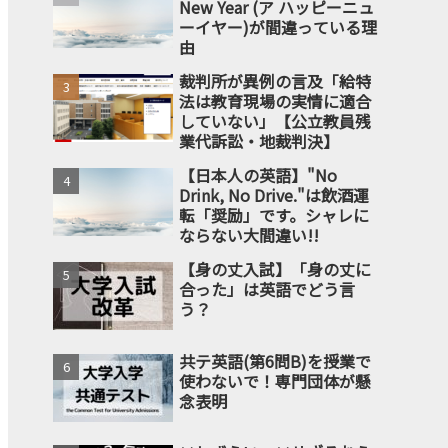
New Year (ア ハッピーニュ
ーイヤー)が間違っている理
由
裁判所が異例の言及「給特
法は教育現場の実情に適合
していない」【公立教員残
業代訴訟・地裁判決】
【日本人の英語】"No
Drink, No Drive."は飲酒運
転「奨励」です。シャレに
ならない大間違い!!
【身の丈入試】「身の丈に
合った」は英語でどう言
う？
共テ英語(第6問B)を授業で
使わないで！専門団体が懸
念表明