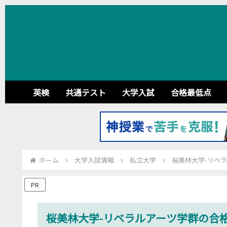
英検
共通テスト
大学入試
合格最低点
ホーム
大学入試情報
私立大学
桜美林大学-リベラ
PR
桜美林大学-リベラルアーツ学群の合格最