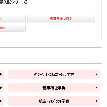
69.0%
181
90.5%
大学入試シリーズ)
63.5%
194
5
67.5%
61.0%
166
83.0%
す
楽天市場で探す
195
2
66.0%
53.5%
147
73.5%
ﾞで探す
237
2
71.0%
65.5%
173
86.5%
216
2
66.0%
49.5%
218
4
67.0%
68.5%
3
66.5%
57.0%
ｸﾞﾛｰﾊﾞﾙ･ｺﾐｭﾆｹｰｼｮﾝ学群
68.0%
70.0%
健康福祉学群
航空･ﾏﾈｼﾞﾒﾝﾄ学群