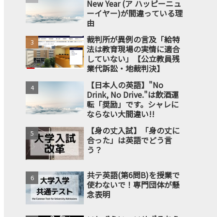
New Year (ア ハッピーニュ
ーイヤー)が間違っている理
由
裁判所が異例の言及「給特
法は教育現場の実情に適合
していない」【公立教員残
業代訴訟・地裁判決】
【日本人の英語】"No
Drink, No Drive."は飲酒運
転「奨励」です。シャレに
ならない大間違い!!
【身の丈入試】「身の丈に
合った」は英語でどう言
う？
共テ英語(第6問B)を授業で
使わないで！専門団体が懸
念表明