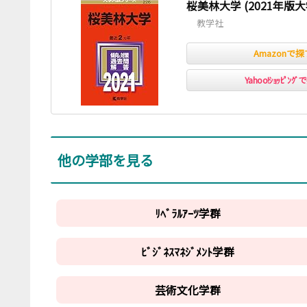
2012
200
138
桜美林大学 (2021年版
2020
200
127
教学社
2016
350
〃
2/3
200
13
2013
200
122
Amazonで探
2017
400･450
〃
2/4
200
13
2014
200
107
Yahoo!ｼｮｯﾋﾟﾝｸ
2018
300･350
2020
2/1
200
14
2015
200
131
2019
300･350
〃
2/2
200
13
2016
200
99
2020
300･350
〃
2/3
200
13
2017
200
137
他の学部を見る
〃
2/4
200
13
2018
200
114
ﾘﾍﾞﾗﾙｱｰﾂ学群
2019
200
136
2020
200
140
ﾋﾞｼﾞﾈｽﾏﾈｼﾞﾒﾝﾄ学群
芸術文化学群