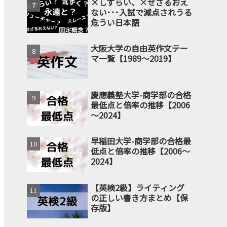
×しずらい、×せざるおえ
ない･･･入試で減点されうる
危うい日本語
大阪大学の自由英作文テー
マ一覧【1989～2019】
慶應義塾大学-商学部の合格
最低点と倍率の推移【2006
～2024】
早稲田大学-商学部の合格最
低点と倍率の推移【2006～
2024】
【英検2級】ライティング
の正しい書き方まとめ【保
存版】