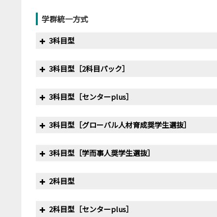
年度
満点
学群統一方式
2011
350
3科目型
2012
350
3科目型［2科目パック］
2013
350
年度・試験日
満点
最
2014
350
3科目型［センターplus］
2011
2/1
300
17
年度・試験日
満点
2015
350
〃
2/2
300
17
3科目型［グローバル人材育成奨学生選抜］
2018
2/1
200
年度・試験日
満点
2016
350
2012
2/1
300
14
〃
2/2
200
3科目型［学而事人奨学生選抜］
2019
2/1
400
2017
400･450
年度・試験日
満点
〃
2/2
300
17
〃
2/3
200
〃
2/2
400
2科目型
2018
400･450
2016
2/1
300
2013
2/1
300
16
年度・試験日
満点
〃
2/4
200
〃
2/3
400
2019
400･450
〃
2/2
300
2科目型［センターplus］
〃
2/2
300
16
2016
2/1
300
2019
2/1
200