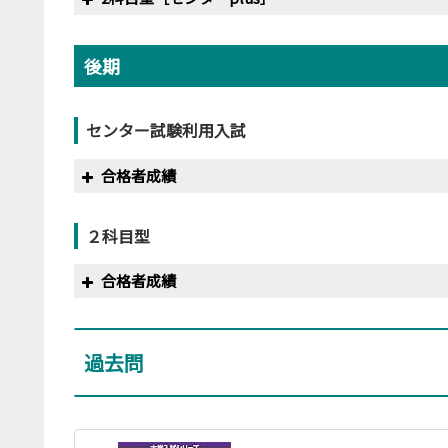
2020
2/1
300
19
2013
350
年度
満点
最低点
2019
2/2
200
12
〃
2/2
300
18
2017
2/1
200
10
2020
2/2
300
19
2014
350
後期
2011
200
125
〃
2/4
200
13
年度
満点
〃
2/3
300
20
〃
2/2
200
9
2020
2/3
300
19
2015
350
2012
200
138
2020
2/2
200
14
2017
300
〃
2/4
300
19
〃
2/8
200
10
センター試験利用入試
2020
2/4
300
19
2016
350
2013
200
118
〃
2/4
200
15
2018
300
〃
2/9
200
10
合格者成績
2017
400･450
2014
200
91
2019
300
年度
満点
2018
2/1
200
11
2018
300･350
２科目型
2015
200
94
2020
300
2011
350
〃
2/2
200
10
2019
300･350
合格者成績
2016
200
96
2012
350
〃
2/3
200
9
2020
300･350
2017
200
115
2013
350
〃
2/4
200
8
過去問
年度
満点
最低点
2018
200
102
2014
350
2019
2/1
200
13
2011
200
118
2019
200
124
2015
350
〃
2/2
200
13