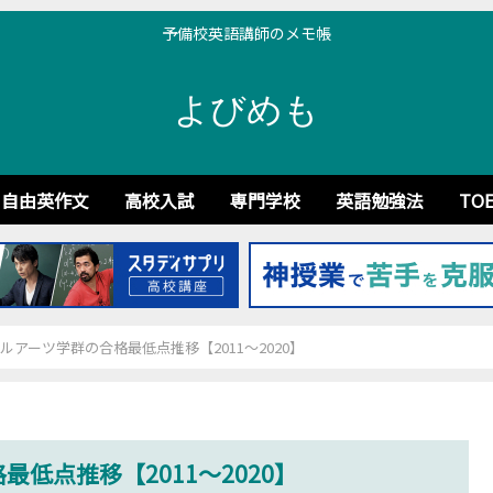
予備校英語講師のメモ帳
よびめも
自由英作文
高校入試
専門学校
英語勉強法
TOE
ルアーツ学群の合格最低点推移【2011～2020】
低点推移【2011～2020】