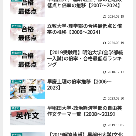
低点と倍率の推移【2007～2024】
2024.07.19
立教大学-理学部の合格最低点と倍
私立大学
率の推移【2006～2024】
2024.09.19
【2019受験用】明治大学(全学部統
私立大学
一入試)の倍率・合格最低点ランキ
ング
2018.12.12
早慶上理の倍率推移【2006～
私立大学
2023】
2023.08.30
早稲田大学-政治経済学部の自由英
英作文
作文テーマ一覧【2008～2019】
2019.10.05
【2019解答速報】早稲田大学(文化
私立大学