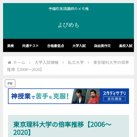
予備校英語講師のメモ帳
よびめも
英検
共通テスト
合格最低点
大学入試
自由英作文
高校入試
ホーム
大学入試情報
私立大学
東京理科大学の倍率
推移【2006～2020】
PR
東京理科大学の倍率推移【2006～
2020】