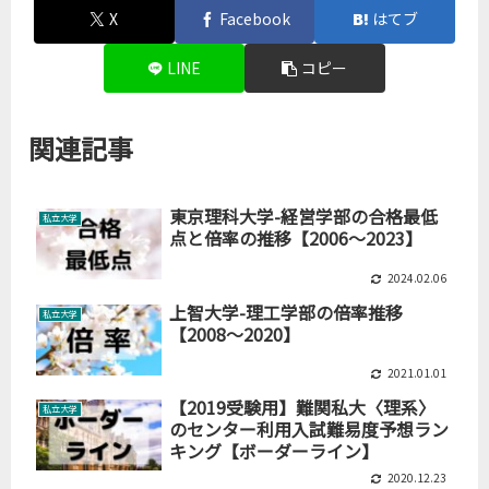
X
Facebook
はてブ
LINE
コピー
関連記事
東京理科大学-経営学部の合格最低
私立大学
点と倍率の推移【2006～2023】
2024.02.06
上智大学-理工学部の倍率推移
私立大学
【2008～2020】
2021.01.01
【2019受験用】難関私大〈理系〉
私立大学
のセンター利用入試難易度予想ラン
キング【ボーダーライン】
2020.12.23