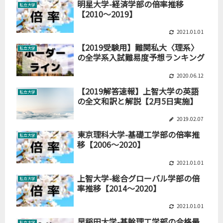
明星大学-経済学部の倍率推移
私立大学
【2010～2019】
2021.01.01
【2019受験用】難関私大〈理系〉
私立大学
の全学系入試難易度予想ランキング
2020.06.12
【2019解答速報】上智大学の英語
私立大学
の全文和訳と解説【2月5日実施】
2019.02.07
東京理科大学-基礎工学部の倍率推
私立大学
移【2006～2020】
2021.01.01
上智大学-総合グローバル学部の倍
私立大学
率推移【2014～2020】
2021.01.01
早稲田大学-基幹理工学部の合格最
私立大学