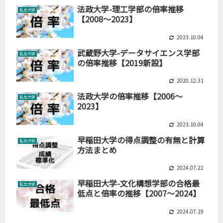
法政大学-理工学部の倍率推移
私立大学
【2008～2023】
2023.10.04
武蔵野大学-データサイエンス学部
私立大学
の倍率推移【2019新設】
2020.12.31
法政大学の倍率推移【2006～
私立大学
2023】
2023.10.04
早稲田大学の得点調整の有無と計算
私立大学
方法まとめ
2024.07.22
早稲田大学-文化構想学部の合格最
私立大学
低点と倍率の推移【2007～2024】
2024.07.19