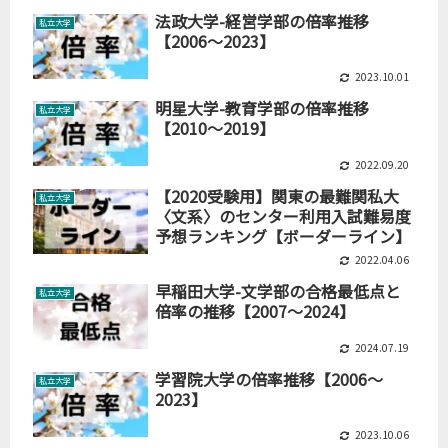
法政大学-経営学部の倍率推移
私立大学
【2006～2023】
2023.10.01
明星大学-教育学部の倍率推移
私立大学
【2010～2019】
2022.09.20
【2020受験用】関東の最難関私大
私立大学
〈文系〉のセンター利用入試難易度
予想ランキング【ボーダーライン】
2022.04.06
早稲田大学-文学部の合格最低点と
私立大学
倍率の推移【2007～2024】
2024.07.19
学習院大学の倍率推移【2006～
私立大学
2023】
2023.10.06