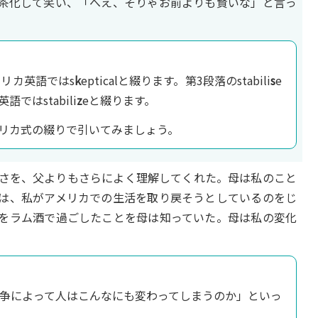
茶化して笑い、「へえ、そりゃお前よりも賢いな」と言っ
メリカ英語ではs
k
epticalと綴ります。第3段落のstabili
s
e
はstabili
z
eと綴ります。
リカ式の綴りで引いてみましょう。
さを、父よりもさらによく理解してくれた。母は私のこと
は、私がアメリカでの生活を取り戻そうとしているのをじ
をラム酒で過ごしたことを母は知っていた。母は私の変化
。
争によって人はこんなにも変わってしまうのか」といっ