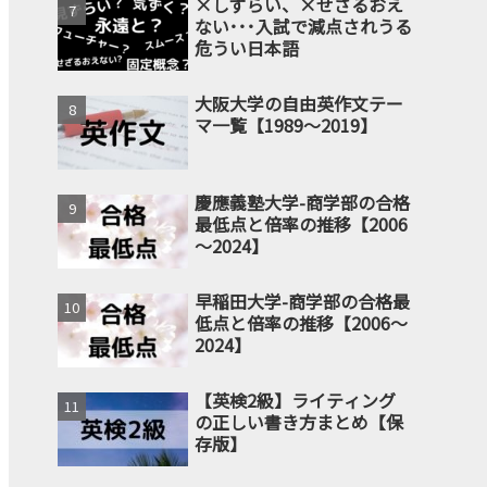
×しずらい、×せざるおえ
ない･･･入試で減点されうる
危うい日本語
大阪大学の自由英作文テー
マ一覧【1989～2019】
慶應義塾大学-商学部の合格
最低点と倍率の推移【2006
～2024】
早稲田大学-商学部の合格最
低点と倍率の推移【2006～
2024】
【英検2級】ライティング
の正しい書き方まとめ【保
存版】