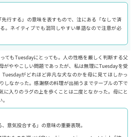
普通「先行する」の意味を表すもので、注にある「なしで済
と綴る。ネイティブでも混同しやすい単語なので注意が必
てもTuesdayにとっても。人の性格を厳しく判断する父
分母がややこしい問題であったが、私は無理にTuesdayを受
uesdayがどれほど非凡な犬なのかを母に見てほしかっ
りしなかった。感謝祭の料理が出揃うまでテーブルの下で
気に入りのラグの上を歩くことは二度となかった。母にと
い。
る、意気投合する」の意味の重要表現。