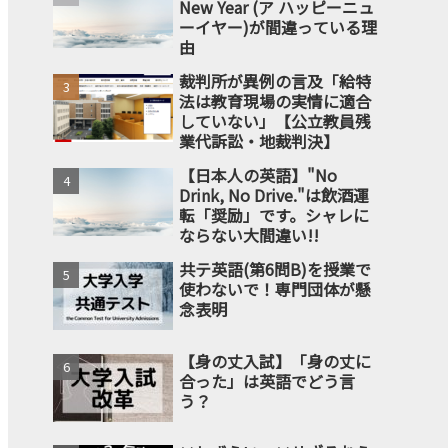
New Year (ア ハッピーニュ
ーイヤー)が間違っている理
由
裁判所が異例の言及「給特
法は教育現場の実情に適合
していない」【公立教員残
業代訴訟・地裁判決】
【日本人の英語】"No
Drink, No Drive."は飲酒運
転「奨励」です。シャレに
ならない大間違い!!
共テ英語(第6問B)を授業で
使わないで！専門団体が懸
念表明
【身の丈入試】「身の丈に
合った」は英語でどう言
う？