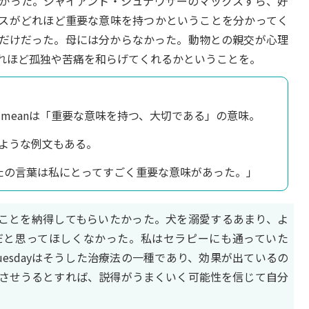
かった。ジャイアント・シュナウザーのマックスすら、好
スがどれほど重要な意味を持つかということを分かってく
だけだった。母には分からなかった。動物との親交が心理
れほど孤独や苦痛を和らげてくれるかということを。
 meの中のmeanは「重要な意味を持つ、大切である」の意味。
のような例文もある。
to me.「あなたの言葉は私にとってすごく重要な意味があった。」
いうことを納得してもらいたかった。犬を溺愛するあまり、よ
だと思ってほしくなかった。私はセラピーにも通っていた
uesdayはそうした治療法の一種であり、効果が出ているの
させうるとすれば、説得がうまくいく可能性を信じて自分
。