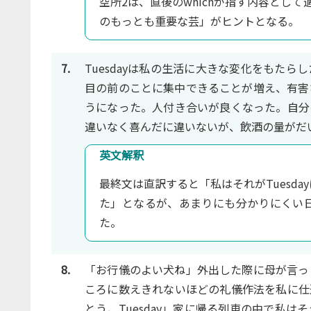
空所2は、直後のwhichが指す内容として適切なも
のもっとも重要な芸」がヒントとなる。
7.
Tuesdayは私の生活に大きな変化をもた
目の前のことに集中できることが増え、有害
うになった。人付き合いが良くなった。自分
違いなく喜んだに違いないが、飲酒の量がだいぶ
英文解釈
最終文は直訳すると「私はそれがTuesd
た」となるが、あまりにも分かりにくい
た。
8.
「お行儀のよい犬ね」外出した際に母が言っ
ころに数えきれないほどの礼儀作法を私に仕
とう、Tuesday」家に帰る列車の中で私