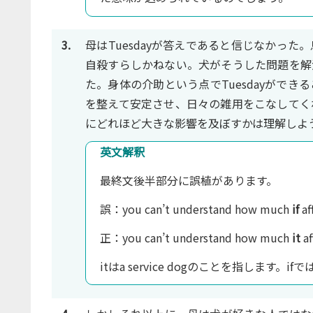
3.
母はTuesdayが答えであると信じなかっ
自殺すらしかねない。犬がそうした問題を解
た。身体の介助という点でTuesdayがで
を整えて安定させ、日々の雑用をこなしてく
にどれほど大きな影響を及ぼすかは理解しよ
英文解釈
最終文後半部分に誤植があります。
誤：you can’t understand how much
if
af
正：you can’t understand how much
it
af
itはa service dogのことを指します。