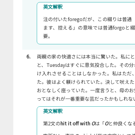
英文解釈
注の付いたforegoだが、この綴りは
ます、控える」の意味では普通forgo
要。
6.
両親の家の快適さには本当に驚いた。私にとっ
と、Tuesdayはすぐに意気投合した。その
け入れさせることはしなかった。私はただ、T
た。彼はよく躾けられていた。決して吠えた
おとなしく座っていた。一度言うと、母のお
ってはそれが一番重要な芸だったかもしれな
英文解釈
第2文の
hit it off with
O
は「
O
と仲良くな