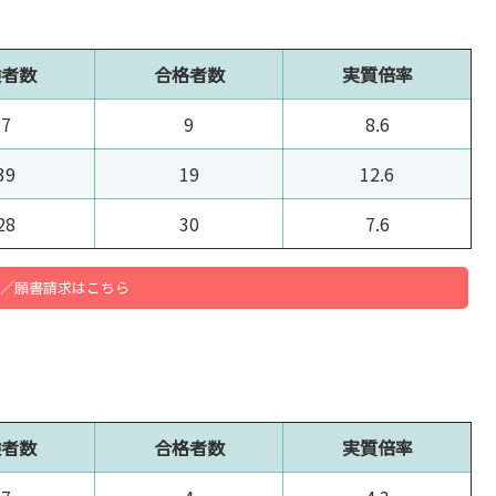
験者数
合格者数
実質倍率
77
9
8.6
39
19
12.6
28
30
7.6
／願書請求はこちら
験者数
合格者数
実質倍率