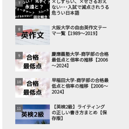
×しずらい、×せざるおえ
ない･･･入試で減点されうる
危うい日本語
大阪大学の自由英作文テー
マ一覧【1989～2019】
慶應義塾大学-商学部の合格
最低点と倍率の推移【2006
～2024】
早稲田大学-商学部の合格最
低点と倍率の推移【2006～
2024】
【英検2級】ライティング
の正しい書き方まとめ【保
存版】