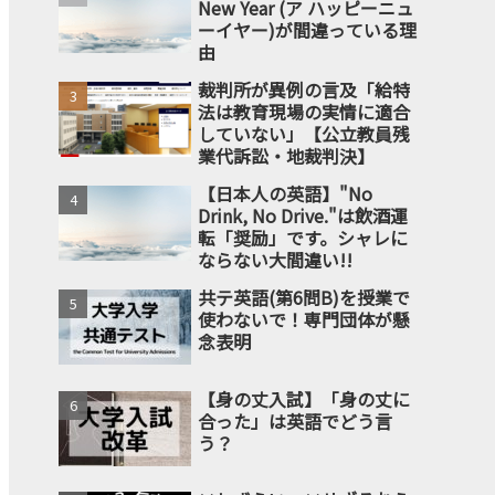
New Year (ア ハッピーニュ
ーイヤー)が間違っている理
由
裁判所が異例の言及「給特
法は教育現場の実情に適合
していない」【公立教員残
業代訴訟・地裁判決】
【日本人の英語】"No
Drink, No Drive."は飲酒運
転「奨励」です。シャレに
ならない大間違い!!
共テ英語(第6問B)を授業で
使わないで！専門団体が懸
念表明
【身の丈入試】「身の丈に
合った」は英語でどう言
う？