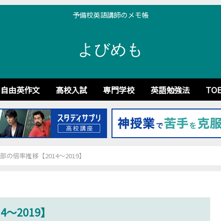
予備校英語講師のメモ帳
よびめも
自由英作文
高校入試
専門学校
英語勉強法
TOE
の倍率推移【2014～2019】
～2019】