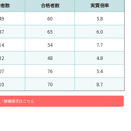
験者数
合格者数
実質倍率
49
60
5.8
87
65
6.0
14
54
7.7
32
48
4.8
07
76
5.4
10
70
8.7
／願書請求はこちら