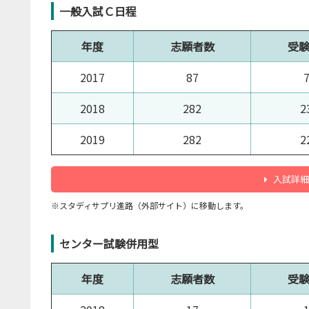
一般入試Ｃ日程
年度
志願者数
受
2017
87
2018
282
2
2019
282
2
入試詳細
※スタディサプリ進路（外部サイト）に移動します。
センター試験併用型
年度
志願者数
受