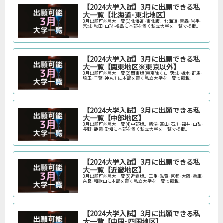
【2024大学入試】3月に出願できる私
大一覧【北海道･東北地区】
3月出願可能私大一覧(1)北海道･東北版。北海道･青森･岩手･
宮城･秋田･山形･福島に本部を置く私立大学を一覧で掲載。
【2024大学入試】3月に出願できる私
大一覧【関東地区※東京以外】
3月出願可能私大一覧(2)関東版(東京除く)。茨城･栃木･群馬･
埼玉･千葉･神奈川に本部を置く私立大学を一覧で掲載。
【2024大学入試】3月に出願できる私
大一覧【中部地区】
3月出願可能私大一覧(4)中部版。新潟･富山･石川･福井･山梨･
長野･静岡･愛知に本部を置く私立大学を一覧で掲載。
【2024大学入試】3月に出願できる私
大一覧【近畿地区】
3月出願可能私大一覧(5)近畿版。三重･滋賀･京都･大阪･兵庫･
奈良･和歌山に本部を置く私立大学を一覧で掲載。
【2024大学入試】3月に出願できる私
大一覧【中国･四国地区】