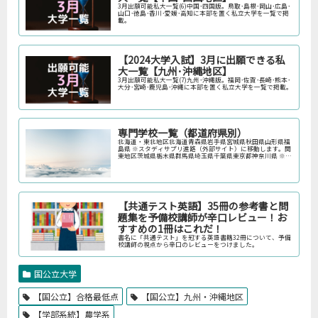
3月出願可能私大一覧(6)中国･四国版。鳥取･島根･岡山･広島･
山口･徳島･香川･愛媛･高知に本部を置く私立大学を一覧で掲
載。
【2024大学入試】3月に出願できる私
大一覧【九州･沖縄地区】
3月出願可能私大一覧(7)九州･沖縄版。福岡･佐賀･長崎･熊本･
大分･宮崎･鹿児島･沖縄に本部を置く私立大学を一覧で掲載。
専門学校一覧（都道府県別）
北海道・東北地区北海道青森県岩手県宮城県秋田県山形県福
島県 ※スタディサプリ進路（外部サイト）に移動します。関
東地区茨城県栃木県群馬県埼玉県千葉県東京都神奈川県 ※ス
タディサプリ進路（外部サイト）に移動します。中部地区新
潟県富山県石川県福井…
【共通テスト英語】35冊の参考書と問
題集を予備校講師が辛口レビュー！お
すすめの1冊はこれだ！
書名に「共通テスト」を冠する英語書籍32冊について、予備
校講師の視点から辛口のレビューをつけました。
国公立大学
【国公立】合格最低点
【国公立】九州・沖縄地区
【学部系統】農学系