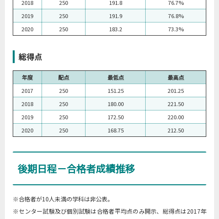
2018
250
191.8
76.7%
2019
250
191.9
76.8%
2020
250
183.2
73.3%
総得点
年度
配点
最低点
最高点
2017
250
151.25
201.25
2018
250
180.00
221.50
2019
250
172.50
220.00
2020
250
168.75
212.50
後期日程－合格者成績推移
※合格者が10人未満の学科は非公表。
※センター試験及び個別試験は合格者平均点のみ開示、総得点は2017年