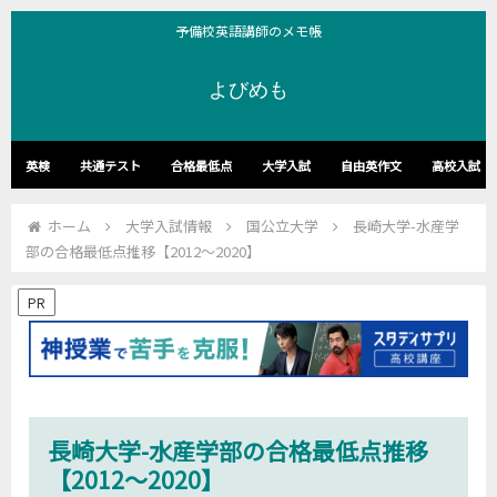
予備校英語講師のメモ帳
よびめも
英検
共通テスト
合格最低点
大学入試
自由英作文
高校入試
ホーム
大学入試情報
国公立大学
長崎大学-水産学
部の合格最低点推移【2012～2020】
PR
長崎大学-水産学部の合格最低点推移
【2012～2020】