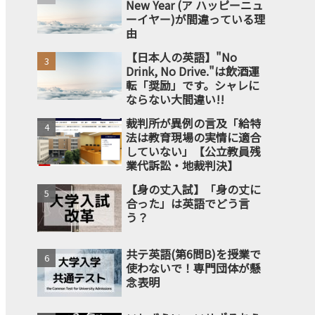
New Year (ア ハッピーニュ
ーイヤー)が間違っている理
由
【日本人の英語】"No
Drink, No Drive."は飲酒運
転「奨励」です。シャレに
ならない大間違い!!
裁判所が異例の言及「給特
法は教育現場の実情に適合
していない」【公立教員残
業代訴訟・地裁判決】
【身の丈入試】「身の丈に
合った」は英語でどう言
う？
共テ英語(第6問B)を授業で
使わないで！専門団体が懸
念表明