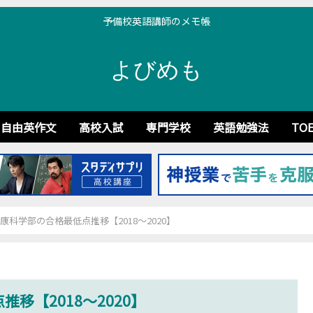
予備校英語講師のメモ帳
よびめも
自由英作文
高校入試
専門学校
英語勉強法
TOE
康科学部の合格最低点推移【2018～2020】
移【2018～2020】