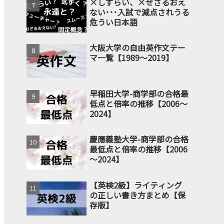
×しずらい、×せざるおえ
ない･･･入試で減点されうる
危うい日本語
大阪大学の自由英作文テー
マ一覧【1989～2019】
早稲田大学-商学部の合格最
低点と倍率の推移【2006～
2024】
慶應義塾大学-商学部の合格
最低点と倍率の推移【2006
～2024】
【英検2級】ライティング
の正しい書き方まとめ【保
存版】