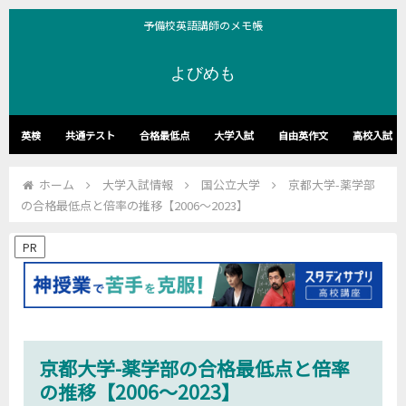
予備校英語講師のメモ帳
よびめも
英検
共通テスト
合格最低点
大学入試
自由英作文
高校入試
ホーム
大学入試情報
国公立大学
京都大学-薬学部
の合格最低点と倍率の推移【2006～2023】
PR
京都大学-薬学部の合格最低点と倍率
の推移【2006～2023】