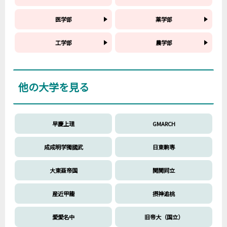
医学部
薬学部
工学部
農学部
他の大学を見る
早慶上理
GMARCH
成成明学獨國武
日東駒専
大東亜帝国
関関同立
産近甲龍
摂神追桃
愛愛名中
旧帝大（国立）