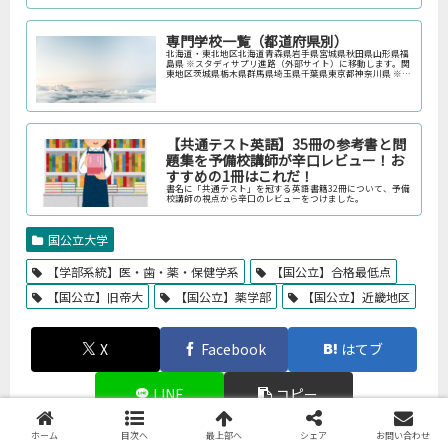
専門学校一覧（都道府県別）
北海道・東北地区北海道青森県岩手県宮城県秋田県山形県福
島県 ※スタディサプリ進路（外部サイト）に移動します。関
東地区茨城県栃木県群馬県埼玉県千葉県東京都神奈川県 ※ス
タディサプリ進路（外部サイト）に移動します。中部地区新
潟県富山県石川県福井…
【共通テスト英語】35冊の参考書と問
題集を予備校講師が辛口レビュー！お
すすめの1冊はこれだ！
書名に「共通テスト」を冠する英語書籍32冊について、予備
校講師の視点から辛口のレビューをつけました。
国公立大学
【学部系統】医・歯・薬・保健学系
【国公立】合格最低点
【国公立】旧帝大
【国公立】薬学部
【国公立】近畿地区
X
Facebook
はてブ
LINE
コピー
ホーム
目次へ
最上部へ
シェア
お問い合わせ