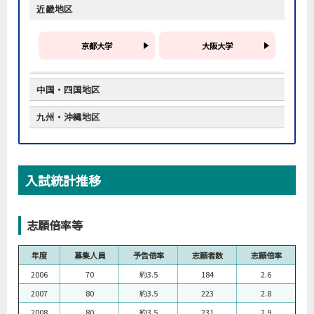
2013
950
600.86
644.00
800.71
近畿地区
富山大学
金沢大学
2014
950
601.10
646.29
713.65
2015
950
570.75
617.67
739.60
岐阜薬科大学*
静岡県立大学
京都大学
大阪大学
2016
950
559.16
616.27
706.75
名古屋市立大学
2017
950
576.20
619.75
710.96
中国・四国地区
九州・沖縄地区
岡山大学
広島大学
九州大学
長崎大学
年度
配点
最低点
平均点
最高点
徳島大学
山陽小野田市立山口東京理科大学
2006
950
619.43
668.15
790.16
熊本大学
入試統計推移
2007
950
530.33
588.16
693.25
2008
950
539.15
589.25
661.00
志願倍率等
2009
950
565.26
609.53
697.71
2010
950
574.28
626.80
737.85
年度
募集人員
予告倍率
志願者数
志願倍率
2011
950
563.93
619.20
731.35
2006
70
約3.5
184
2.6
2012
950
569.08
610.81
686.68
2007
80
約3.5
223
2.8
2013
950
602.80
647.15
754.81
2008
80
約3.5
231
2.9