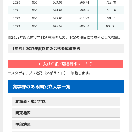
2020
950
503.96
566.74
718.78
2021
950
534.66
598.06
725.16
2022
950
578.00
634.82
781.12
2023
950
626.58
685.50
806.87
※2017年度以前は学科別募集のため、下記の項目にて参考として掲載。
【参考】2017年度以前の合格者成績推移
入試詳細／願書請求はこちら
年度
配点
最低点
平均点
最高点
※スタディサプリ進路（外部サイト）に移動します。
2006
950
571.10
636.00
754.13
薬学部のある国公立大学一覧
2007
950
552.90
583.46
647.60
2008
950
530.26
590.44
671.36
北海道・東北地区
2009
950
576.51
618.21
710.05
2010
950
560.11
607.76
686.90
関東地区
北海道大学
東北大学
2011
950
597.26
644.50
717.73
中部地区
千葉大学
東京大学
2012
950
540.45
579.96
675.56