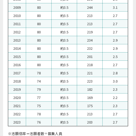
2014
950
580.25
634.76
771.00
2009
80
約3.5
244
3.1
2015
950
554.21
618.48
735.61
2010
80
約3.5
213
2.7
2016
950
572.30
613.95
697.90
2011
80
約3.5
213
2.7
2017
950
569.86
614.40
734.00
2012
80
約3.5
219
2.7
2013
80
約3.5
234
2.9
2014
80
約3.5
232
2.9
2015
80
約3.5
201
2.5
2016
80
約3.5
218
2.7
2017
78
約3.5
221
2.8
2018
74
約3.5
223
3.0
2019
79
約3.5
182
2.3
2020
77
約3.5
169
2.2
2021
75
約3.5
175
2.3
2022
78
約3.5
213
2.7
2023
76
約3.5
203
2.7
※志願倍率＝志願者数÷募集人員