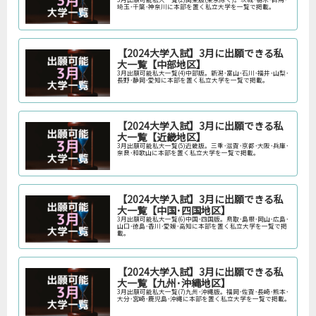
埼玉･千葉･神奈川に本部を置く私立大学を一覧で掲載。
【2024大学入試】3月に出願できる私
大一覧【中部地区】
3月出願可能私大一覧(4)中部版。新潟･富山･石川･福井･山梨･
長野･静岡･愛知に本部を置く私立大学を一覧で掲載。
【2024大学入試】3月に出願できる私
大一覧【近畿地区】
3月出願可能私大一覧(5)近畿版。三重･滋賀･京都･大阪･兵庫･
奈良･和歌山に本部を置く私立大学を一覧で掲載。
【2024大学入試】3月に出願できる私
大一覧【中国･四国地区】
3月出願可能私大一覧(6)中国･四国版。鳥取･島根･岡山･広島･
山口･徳島･香川･愛媛･高知に本部を置く私立大学を一覧で掲
載。
【2024大学入試】3月に出願できる私
大一覧【九州･沖縄地区】
3月出願可能私大一覧(7)九州･沖縄版。福岡･佐賀･長崎･熊本･
大分･宮崎･鹿児島･沖縄に本部を置く私立大学を一覧で掲載。