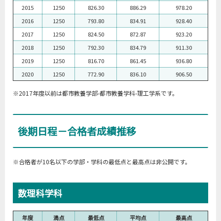
2015
1250
826.30
886.29
978.20
2016
1250
793.80
834.91
928.40
2017
1250
824.50
872.87
923.20
2018
1250
792.30
834.79
911.30
2019
1250
816.70
861.45
936.80
2020
1250
772.90
836.10
906.50
※2017年度以前は都市教養学部-都市教養学科-理工学系です。
後期日程－合格者成績推移
※合格者が10名以下の学部・学科の最低点と最高点は非公開です。
数理科学科
年度
満点
最低点
平均点
最高点