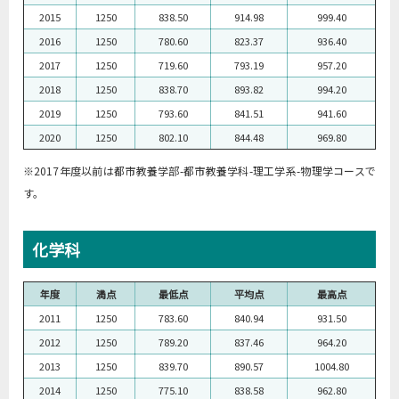
2015
1250
838.50
914.98
999.40
2016
1250
780.60
823.37
936.40
2017
1250
719.60
793.19
957.20
2018
1250
838.70
893.82
994.20
2019
1250
793.60
841.51
941.60
2020
1250
802.10
844.48
969.80
※2017年度以前は都市教養学部-都市教養学科-理工学系-物理学コースで
す。
化学科
年度
満点
最低点
平均点
最高点
2011
1250
783.60
840.94
931.50
2012
1250
789.20
837.46
964.20
2013
1250
839.70
890.57
1004.80
2014
1250
775.10
838.58
962.80