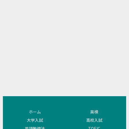
ホーム
英検
大学入試
高校入試
英語勉強法
TOEIC