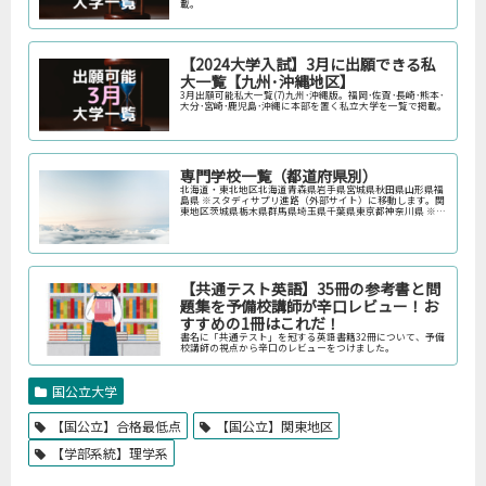
載。
【2024大学入試】3月に出願できる私
大一覧【九州･沖縄地区】
3月出願可能私大一覧(7)九州･沖縄版。福岡･佐賀･長崎･熊本･
大分･宮崎･鹿児島･沖縄に本部を置く私立大学を一覧で掲載。
専門学校一覧（都道府県別）
北海道・東北地区北海道青森県岩手県宮城県秋田県山形県福
島県 ※スタディサプリ進路（外部サイト）に移動します。関
東地区茨城県栃木県群馬県埼玉県千葉県東京都神奈川県 ※ス
タディサプリ進路（外部サイト）に移動します。中部地区新
潟県富山県石川県福井…
【共通テスト英語】35冊の参考書と問
題集を予備校講師が辛口レビュー！お
すすめの1冊はこれだ！
書名に「共通テスト」を冠する英語書籍32冊について、予備
校講師の視点から辛口のレビューをつけました。
国公立大学
【国公立】合格最低点
【国公立】関東地区
【学部系統】理学系