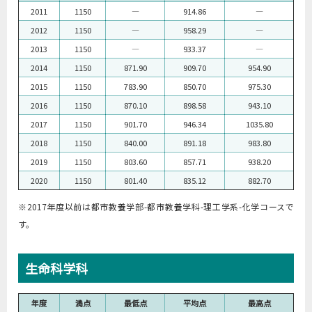
2011
1150
―
914.86
―
2012
1150
―
958.29
―
2013
1150
―
933.37
―
2014
1150
871.90
909.70
954.90
2015
1150
783.90
850.70
975.30
2016
1150
870.10
898.58
943.10
2017
1150
901.70
946.34
1035.80
2018
1150
840.00
891.18
983.80
2019
1150
803.60
857.71
938.20
2020
1150
801.40
835.12
882.70
※2017年度以前は都市教養学部-都市教養学科-理工学系-化学コースで
す。
生命科学科
年度
満点
最低点
平均点
最高点