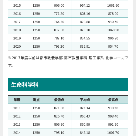
2015
1250
906.00
954.12
1061.60
2016
1250
771.20
803.16
878.90
2017
1250
764.20
829.88
930.70
2018
1250
832.60
870.18
1040.90
2019
1250
787.10
834.55
906.90
2020
1250
793.20
835.91
954.70
※2017年度以前は都市教養学部-都市教養学科-理工学系-化学コースで
す。
生命科学科
年度
満点
最低点
平均点
最高点
2011
1250
821.00
873.34
939.30
2012
1250
825.70
866.43
998.40
2013
1250
806.90
860.99
991.80
2014
1250
795.10
842.18
1001.70