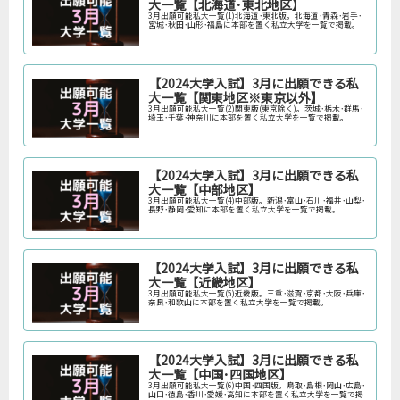
大一覧【北海道･東北地区】
3月出願可能私大一覧(1)北海道･東北版。北海道･青森･岩手･
宮城･秋田･山形･福島に本部を置く私立大学を一覧で掲載。
【2024大学入試】3月に出願できる私
大一覧【関東地区※東京以外】
3月出願可能私大一覧(2)関東版(東京除く)。茨城･栃木･群馬･
埼玉･千葉･神奈川に本部を置く私立大学を一覧で掲載。
【2024大学入試】3月に出願できる私
大一覧【中部地区】
3月出願可能私大一覧(4)中部版。新潟･富山･石川･福井･山梨･
長野･静岡･愛知に本部を置く私立大学を一覧で掲載。
【2024大学入試】3月に出願できる私
大一覧【近畿地区】
3月出願可能私大一覧(5)近畿版。三重･滋賀･京都･大阪･兵庫･
奈良･和歌山に本部を置く私立大学を一覧で掲載。
【2024大学入試】3月に出願できる私
大一覧【中国･四国地区】
3月出願可能私大一覧(6)中国･四国版。鳥取･島根･岡山･広島･
山口･徳島･香川･愛媛･高知に本部を置く私立大学を一覧で掲