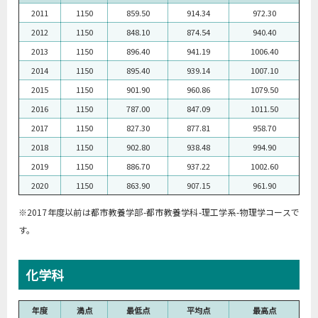
2011
1150
859.50
914.34
972.30
2012
1150
848.10
874.54
940.40
2013
1150
896.40
941.19
1006.40
2014
1150
895.40
939.14
1007.10
2015
1150
901.90
960.86
1079.50
2016
1150
787.00
847.09
1011.50
2017
1150
827.30
877.81
958.70
2018
1150
902.80
938.48
994.90
2019
1150
886.70
937.22
1002.60
2020
1150
863.90
907.15
961.90
※2017年度以前は都市教養学部-都市教養学科-理工学系-物理学コースで
す。
化学科
年度
満点
最低点
平均点
最高点