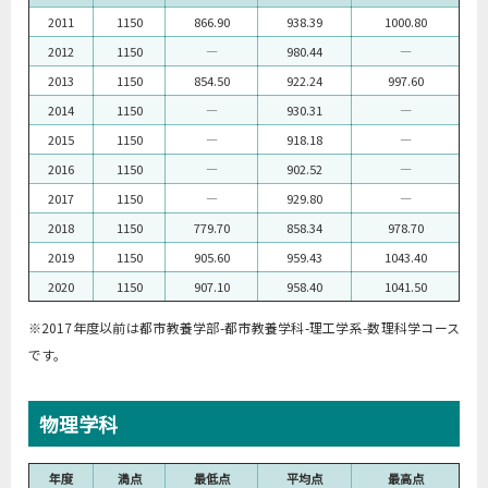
2011
1150
866.90
938.39
1000.80
2012
1150
―
980.44
―
2013
1150
854.50
922.24
997.60
2014
1150
―
930.31
―
2015
1150
―
918.18
―
2016
1150
―
902.52
―
2017
1150
―
929.80
―
2018
1150
779.70
858.34
978.70
2019
1150
905.60
959.43
1043.40
2020
1150
907.10
958.40
1041.50
※2017年度以前は都市教養学部-都市教養学科-理工学系-数理科学コース
です。
物理学科
年度
満点
最低点
平均点
最高点