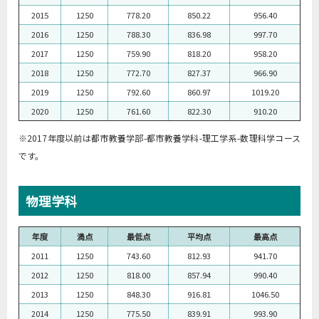
2015
1250
778.20
850.22
956.40
2016
1250
788.30
836.98
997.70
2017
1250
759.90
818.20
958.20
2018
1250
772.70
827.37
966.90
2019
1250
792.60
860.97
1019.20
2020
1250
761.60
822.30
910.20
※2017年度以前は都市教養学部-都市教養学科-理工学系-数理科学コース
です。
物理学科
年度
満点
最低点
平均点
最高点
2011
1250
743.60
812.93
941.70
2012
1250
818.00
857.94
990.40
2013
1250
848.30
916.81
1046.50
2014
1250
775.50
839.91
993.90