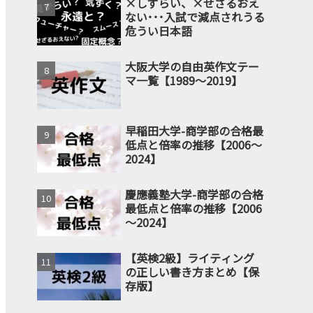
×しずらい、×せざるおえ
ない･･･入試で減点されうる
危うい日本語
大阪大学の自由英作文テー
マ一覧【1989～2019】
早稲田大学-商学部の合格最
低点と倍率の推移【2006～
2024】
慶應義塾大学-商学部の合格
最低点と倍率の推移【2006
～2024】
【英検2級】ライティング
の正しい書き方まとめ【保
存版】