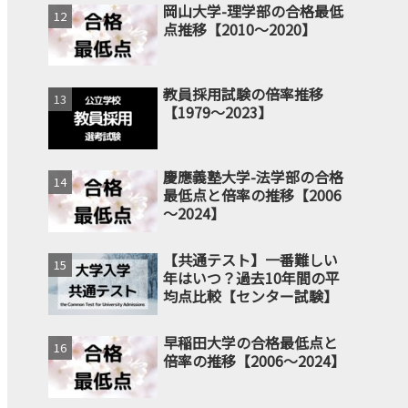
岡山大学-理学部の合格最低
点推移【2010～2020】
教員採用試験の倍率推移
【1979～2023】
慶應義塾大学-法学部の合格
最低点と倍率の推移【2006
～2024】
【共通テスト】一番難しい
年はいつ？過去10年間の平
均点比較【センター試験】
早稲田大学の合格最低点と
倍率の推移【2006～2024】