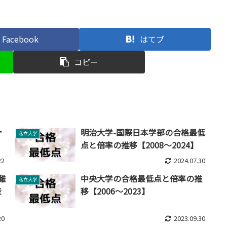
Facebook
はてブ
コピー
計
明治大学-国際日本学部の合格最低
私立大学
点と倍率の推移【2008～2024】
22
2024.07.30
難
中央大学の合格最低点と倍率の推
私立大学
産
移【2006～2023】
20
2023.09.30