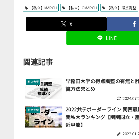
【私立】MARCH
【私立】GMARCH
【私立】得点調整
X
LINE
関連記事
早稲田大学の得点調整の有無と
私立大学
算方法まとめ
2024.07.
2022共テボーダーライン 関西最
私立大学
関私大ランキング【関関同立・
近甲龍】
2022.01.