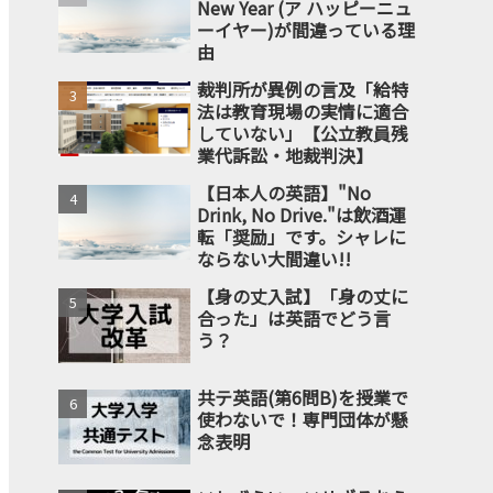
New Year (ア ハッピーニュ
ーイヤー)が間違っている理
由
裁判所が異例の言及「給特
法は教育現場の実情に適合
していない」【公立教員残
業代訴訟・地裁判決】
【日本人の英語】"No
Drink, No Drive."は飲酒運
転「奨励」です。シャレに
ならない大間違い!!
【身の丈入試】「身の丈に
合った」は英語でどう言
う？
共テ英語(第6問B)を授業で
使わないで！専門団体が懸
念表明