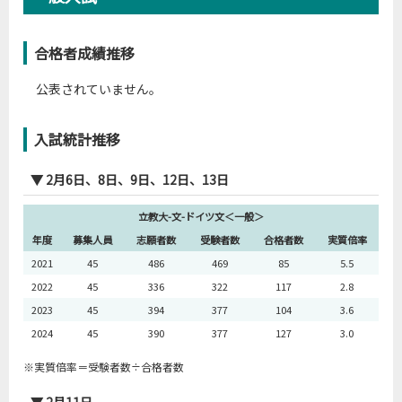
2010
20
310
300
51
5.9
2011
20
273
267
53
5.0
合格者成績推移
2012
20
223
210
50
4.2
公表されていません。
2013
20
275
260
49
5.3
2014
20
239
233
53
4.4
入試統計推移
2015
20
242
235
54
4.4
2016
20
238
231
52
4.4
▼ 2月6日、8日、9日、12日、13日
2017
20
223
215
50
4.3
立教大-文-ドイツ文＜一般＞
2018
20
262
252
40
6.3
年度
募集人員
志願者数
受験者数
合格者数
実質倍率
2019
20
232
221
35
6.3
2021
45
486
469
85
5.5
2020
20
208
200
32
6.3
2022
45
336
322
117
2.8
2023
45
394
377
104
3.6
2024
45
390
377
127
3.0
※実質倍率＝受験者数÷合格者数
立教大-文-英米文＜全学部グローバル＞
年度
募集人員
志願者数
受験者数
合格者数
実質倍率