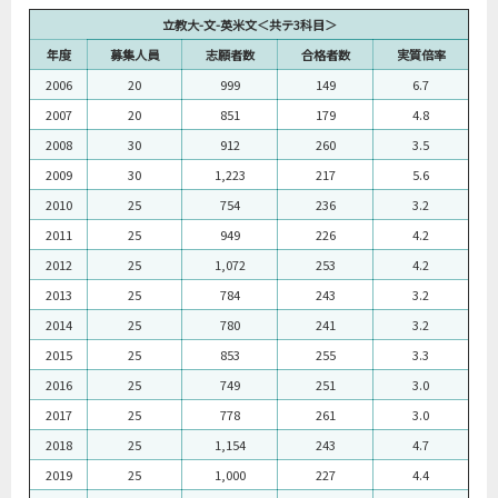
2019
22
168
161
27
6.0
立教大-文-英米文＜共テ3科目＞
2020
22
158
140
42
3.3
年度
募集人員
志願者数
合格者数
実質倍率
2006
20
999
149
6.7
2007
20
851
179
4.8
2008
30
912
260
3.5
2009
30
1,223
217
5.6
2010
25
754
236
3.2
2011
25
949
226
4.2
2012
25
1,072
253
4.2
2013
25
784
243
3.2
2014
25
780
241
3.2
2015
25
853
255
3.3
2016
25
749
251
3.0
2017
25
778
261
3.0
2018
25
1,154
243
4.7
2019
25
1,000
227
4.4