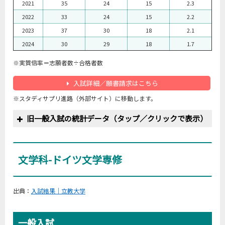
2021
35
24
15
2.3
2022
33
24
15
2.2
2023
37
30
18
2.1
2024
30
29
18
1.7
※実質倍率＝志願者数÷合格者数
入試詳細／願書請求はこちら
※スタディサプリ進路（外部サイト）に移動します。
旧一般入試の統計データ（タップ／クリックで表示）
文学科-ドイツ文学専修
立教大-文-英米文＜全学部3教科＞
年度
募集人員
志願者数
受験者数
合格者数
実質倍率
2006
15
425
415
50
8.3
出典：
入試結果｜立教大学
2007
15
378
367
51
7.2
2008
20
339
326
65
5.0
一般入試
2009
20
412
402
41
9.8