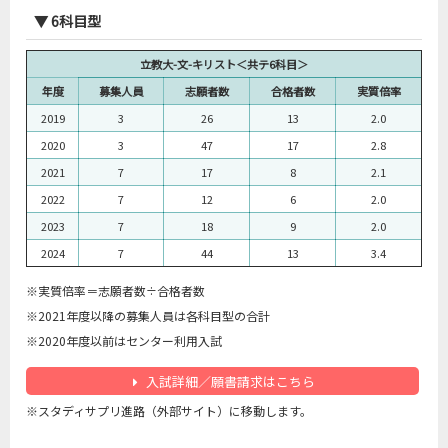
▼ 6科目型
立教大-文-キリスト＜共テ6科目＞
年度
募集人員
志願者数
合格者数
実質倍率
2019
3
26
13
2.0
2020
3
47
17
2.8
2021
7
17
8
2.1
2022
7
12
6
2.0
2023
7
18
9
2.0
2024
7
44
13
3.4
※実質倍率＝志願
者数÷合格者数
※2021年度以降の募集人員は各科目型の合計
※2020年度以前はセンター利用入試
入試詳細／願書請求はこちら
※スタディサプリ進路（外部サイト）に移動します。