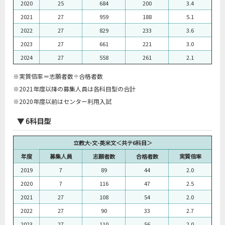
2020
25
684
200
3.4
2021
27
959
188
5.1
2022
27
829
233
3.6
2023
27
661
221
3.0
2024
27
558
261
2.1
※実質倍率＝志願者数÷合格者数
※2021年度以降の募集人員は各科目型の合計
※2020年度以前はセンター利用入試
▼ 6科目型
立教大-文-英米文＜共テ6科目＞
年度
募集人員
志願者数
合格者数
実質倍率
2019
7
89
44
2.0
2020
7
116
47
2.5
2021
27
108
54
2.0
2022
27
90
33
2.7
2023
27
110
56
2.0