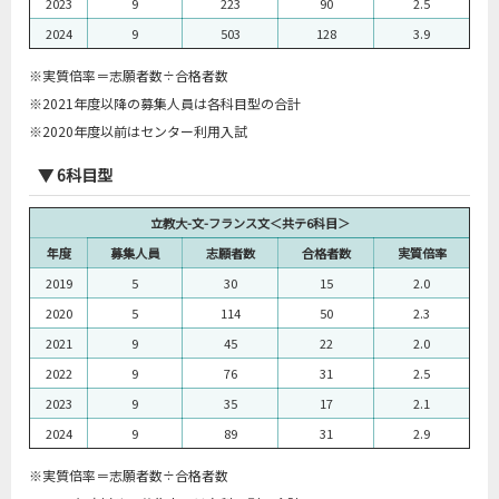
2023
9
223
90
2.5
2024
9
503
128
3.9
※実質倍率＝志願者数÷合格者数
※2021年度以降の募集人員は各科目型の合計
※2020年度以前はセンター利用入試
▼ 6科目型
立教大-文-フランス文＜共テ6科目＞
年度
募集人員
志願者数
合格者数
実質倍率
2019
5
30
15
2.0
2020
5
114
50
2.3
2021
9
45
22
2.0
2022
9
76
31
2.5
2023
9
35
17
2.1
2024
9
89
31
2.9
※実質倍率＝志願者数÷合格者数