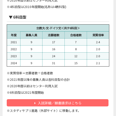
※2020年度以前はセンター利用入試
※4科目型は2010年度開始(名称は4教科型)
▼ 6科目型
立教大-文-ドイツ文＜共テ6科目＞
年度
募集人員
志願者数
合格者数
実質倍率
2021
9
17
7
2.4
2022
9
16
8
2.0
2023
9
24
12
2.0
2024
9
31
15
2.1
※実質倍率＝志願者数÷合格者数
※2021年度以降の募集人員は各科目型の合計
※2020年度以前はセンター利用入試
※6科目型は2021年度開始
入試詳細／願書請求はこちら
※スタディサプリ進路（外部サイト）に移動します。