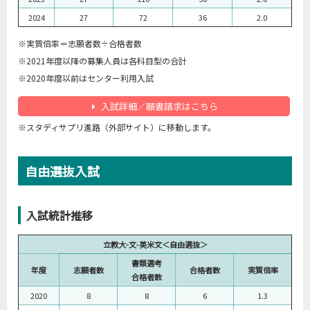
2024
27
72
36
2.0
※実質倍率＝志願者数÷合格者数
※2021年度以降の募集人員は各科目型の合計
※2020年度以前はセンター利用入試
入試詳細／願書請求はこちら
※スタディサプリ進路（外部サイト）に移動します。
自由選抜入試
入試統計推移
立教大-文-英米文＜自由選抜＞
書類選考
年度
志願者数
合格者数
実質倍率
合格者数
2020
8
8
6
1.3