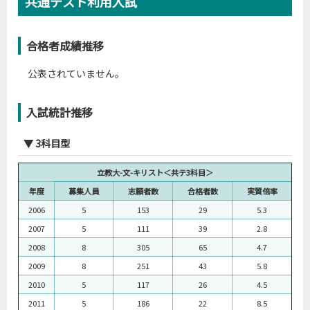
共通テスト利用入試
合格者成績推移
公表されていません。
入試統計推移
▼ 3科目型
立教大-文-キリスト＜共テ3科目＞
年度
募集人員
志願者数
合格者数
実質倍率
2006
5
153
29
5.3
2007
5
111
39
2.8
2008
8
305
65
4.7
2009
8
251
43
5.8
2010
5
117
26
4.5
2011
5
186
22
8.5