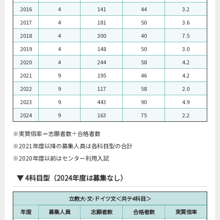
2016
4
141
44
3.2
2017
4
181
50
3.6
2018
4
300
40
7.5
2019
4
148
50
3.0
2020
4
244
58
4.2
2021
9
195
46
4.2
2022
9
117
58
2.0
2023
9
443
90
4.9
2024
9
163
75
2.2
※実質倍率＝志願者数÷合格者数
※2021年度以降の募集人員は各科目型の合計
※2020年度以前はセンター利用入試
▼ 4科目型（2024年度は募集なし）
立教大-文-ドイツ文＜共テ4科目＞
年度
募集人員
志願者数
合格者数
実質倍率