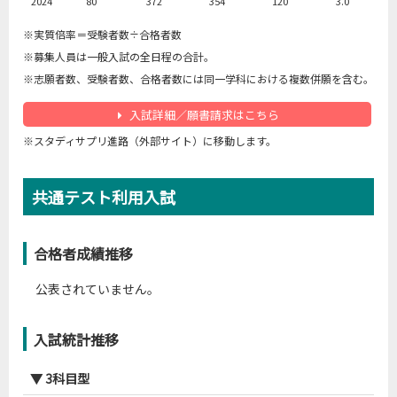
2024
80
372
354
120
3.0
※実質倍率＝受験者数÷合格者数
立教大-文-キリスト＜個別学部＞
※募集人員は一般入試の全日程の合計。
年度
募集人員
志願者数
受験者数
合格者数
実質倍率
※志願者数、受験者数、合格者数には同一学科における複数併願を含む。
2006
17
144
140
42
3.3
入試詳細／願書請求はこちら
2007
17
209
204
42
4.9
※スタディサプリ進路（外部サイト）に移動します。
2008
17
170
166
37
4.5
2009
17
181
172
30
5.7
2010
17
157
149
33
4.5
共通テスト利用入試
2011
17
106
94
27
3.5
2012
20
105
97
49
2.0
合格者成績推移
2013
20
241
231
53
4.4
公表されていません。
2014
20
217
205
61
3.4
2015
21
236
224
47
4.8
入試統計推移
2016
21
286
276
53
5.2
2017
23
231
222
26
8.5
▼ 3科目型
2018
23
189
179
27
6.6