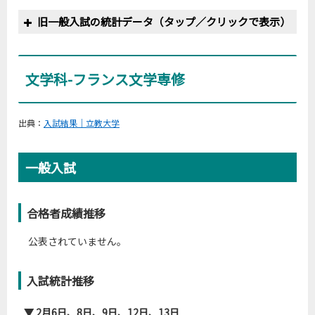
旧一般入試の統計データ（タップ／クリックで表示）
文学科-フランス文学専修
立教大-文-ドイツ文＜全学部3教科＞
年度
募集人員
志願者数
受験者数
合格者数
実質倍率
2006
5
82
81
16
5.1
出典：
入試結果｜立教大学
2007
5
104
102
15
6.8
2008
8
114
109
20
5.5
一般入試
2009
8
111
109
18
6.1
2010
8
141
133
16
8.3
2011
8
57
53
13
4.1
合格者成績推移
2012
8
90
87
19
4.6
公表されていません。
2013
8
73
70
15
4.7
2014
8
74
71
18
3.9
入試統計推移
2015
8
103
99
20
5.0
2016
8
78
76
19
4.0
▼ 2月6日、8日、9日、12日、13日