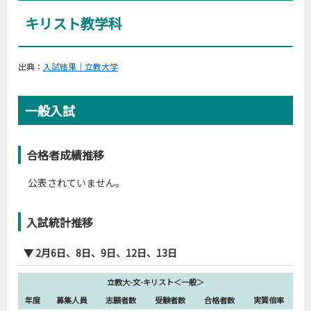
キリスト教学科
出典：
入試結果｜立教大学
一般入試
合格者成績推移
公表されていません。
入試統計推移
▼ 2月6日、8日、9日、12日、13日
立教大-文-キリスト＜一般＞
年度
募集人員
志願者数
受験者数
合格者数
実質倍率