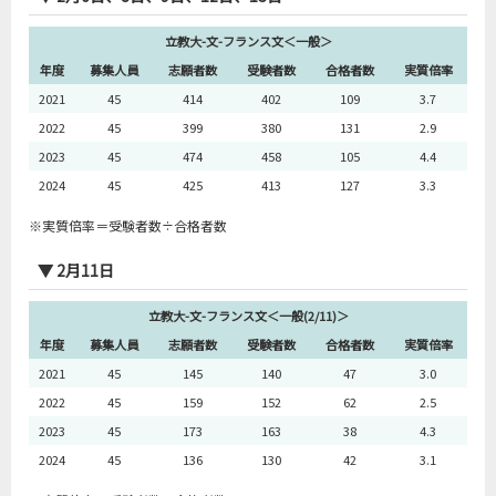
2017
8
82
78
21
3.7
立教大-文-フランス文＜一般＞
2018
8
131
129
15
8.6
年度
募集人員
志願者数
受験者数
合格者数
実質倍率
2019
8
86
79
10
7.9
2021
45
414
402
109
3.7
2020
8
82
79
12
6.6
2022
45
399
380
131
2.9
2023
45
474
458
105
4.4
2024
45
425
413
127
3.3
※実質倍率＝受験者数÷合格者数
立教大-文-ドイツ文＜全学部グローバル＞
年度
募集人員
志願者数
受験者数
合格者数
実質倍率
▼ 2月11日
2016
3
6
6
3
2.0
立教大-文-フランス文＜一般(2/11)＞
2017
3
24
24
8
3.0
年度
募集人員
志願者数
受験者数
合格者数
実質倍率
2018
3
48
47
7
6.7
2021
45
145
140
47
3.0
2019
3
37
37
6
6.2
2022
45
159
152
62
2.5
2020
3
13
13
4
3.3
2023
45
173
163
38
4.3
2024
45
136
130
42
3.1