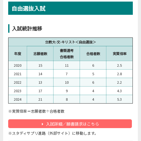
自由選抜入試
入試統計推移
立教大-文-キリスト＜自由選抜＞
書類選考
年度
志願者数
合格者数
実質倍率
合格者数
2020
15
11
6
2.5
2021
14
7
5
2.8
2022
13
10
6
2.2
2023
17
9
4
4.3
2024
21
8
4
5.3
※実質倍率＝志願者数÷合格者数
入試詳細／願書請求はこちら
※スタディサプリ進路（外部サイト）に移動します。