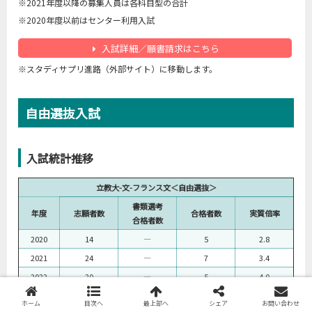
※2021年度以降の募集人員は各科目型の合計
※2020年度以前はセンター利用入試
入試詳細／願書請求はこちら
※スタディサプリ進路（外部サイト）に移動します。
自由選抜入試
入試統計推移
立教大-文-フランス文＜自由選抜＞
書類選考
年度
志願者数
合格者数
実質倍率
合格者数
2020
14
―
5
2.8
2021
24
―
7
3.4
2022
20
―
5
4.0
2023
12
―
4
3.0
ホーム
目次へ
最上部へ
シェア
お問い合わせ