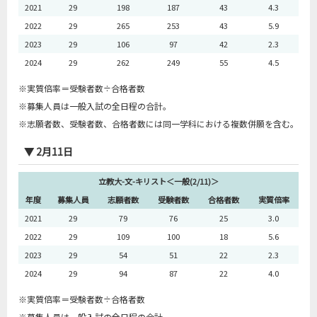
2021
29
198
187
43
4.3
2022
29
265
253
43
5.9
2023
29
106
97
42
2.3
2024
29
262
249
55
4.5
※実質倍率＝受験者数÷合格者数
※募集人員は一般入試の全日程の合計。
※志願者数、受験者数、合格者数には同一学科における複数併願を含む。
▼ 2月11日
立教大-文-キリスト＜一般(2/11)＞
年度
募集人員
志願者数
受験者数
合格者数
実質倍率
2021
29
79
76
25
3.0
2022
29
109
100
18
5.6
2023
29
54
51
22
2.3
2024
29
94
87
22
4.0
※実質倍率＝受験者数÷合格者数
※募集人員は一般入試の全日程の合計。