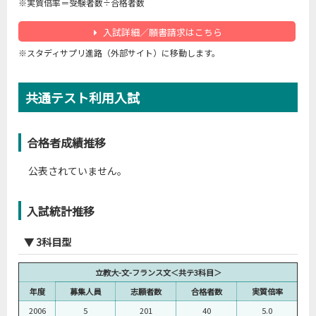
※実質倍率＝受験者数÷合格者数
入試詳細／願書請求はこちら
立教大-文-ドイツ文＜個別学部＞
※スタディサプリ進路（外部サイト）に移動します。
年度
募集人員
志願者数
受験者数
合格者数
実質倍率
2006
35
361
354
114
3.1
共通テスト利用入試
2007
35
446
436
107
4.1
2008
35
430
423
104
4.1
合格者成績推移
2009
35
416
407
110
3.7
2010
35
441
424
120
3.5
公表されていません。
2011
35
396
373
141
2.6
2012
36
453
425
120
3.5
入試統計推移
2013
36
314
289
111
2.6
2014
36
538
502
110
4.6
▼ 3科目型
2015
36
390
358
105
3.4
立教大-文-フランス文＜共テ3科目＞
2016
33
321
309
95
3.3
年度
募集人員
志願者数
合格者数
実質倍率
2017
36
383
363
68
5.3
2006
5
201
40
5.0