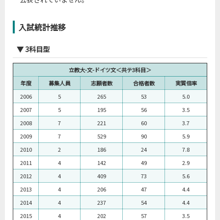
2011
60
1,000
932
257
3.6
2012
61
1,156
1,078
258
4.2
入試統計推移
2013
61
1,093
1,020
205
5.0
2014
61
995
926
207
4.5
▼ 3科目型
2015
61
1,005
938
193
4.9
立教大-文-ドイツ文＜共テ3科目＞
2016
58
1,034
979
186
5.3
年度
募集人員
志願者数
合格者数
実質倍率
2017
64
1,055
1,002
167
6.0
2006
5
265
53
5.0
2018
64
1,000
947
187
5.1
2007
5
195
56
3.5
2019
62
981
908
197
4.6
2008
7
221
60
3.7
2020
62
983
919
291
3.2
2009
7
529
90
5.9
2010
2
186
24
7.8
2011
4
142
49
2.9
2012
4
409
73
5.6
2013
4
206
47
4.4
2014
4
237
54
4.4
2015
4
202
57
3.5