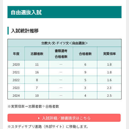
自由選抜入試
入試統計推移
立教大-文-ドイツ文＜自由選抜＞
書類選考
年度
志願者数
合格者数
実質倍率
合格者数
2020
11
―
6
1.8
2021
16
―
9
1.8
2022
8
―
5
1.6
2023
7
―
3
2.3
2024
10
―
4
2.5
※実質倍率＝志願者数÷合格者数
入試詳細／願書請求はこちら
※スタディサプリ進路（外部サイト）に移動します。