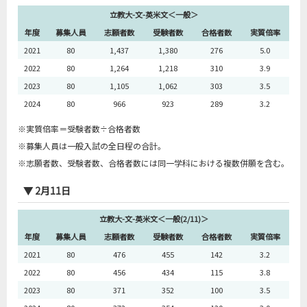
立教大-文-英米文＜一般＞
2018
5
79
76
9
8.4
年度
募集人員
志願者数
受験者数
合格者数
実質倍率
2019
5
91
90
11
8.2
2021
80
1,437
1,380
276
5.0
2020
5
69
68
9
7.6
2022
80
1,264
1,218
310
3.9
2023
80
1,105
1,062
303
3.5
2024
80
966
923
289
3.2
※実質倍率＝受験者数÷合格者数
立教大-文-キリスト＜全学部グローバル＞
※募集人員は一般入試の全日程の合計。
年度
募集人員
志願者数
受験者数
合格者数
実質倍率
※志願者数、受験者数、合格者数には同一学科における複数併願を含む。
2016
2
4
4
1
4.0
▼ 2月11日
2017
2
18
17
4
4.3
2018
2
27
27
3
9.0
立教大-文-英米文＜一般(2/11)＞
2019
2
20
20
3
6.7
年度
募集人員
志願者数
受験者数
合格者数
実質倍率
2020
2
6
6
2
3.0
2021
80
476
455
142
3.2
2022
80
456
434
115
3.8
2023
80
371
352
100
3.5