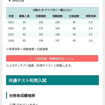
▼ 2月11日
2016
3
12
11
9
1.2
立教大-文-ドイツ文＜一般(2/11)＞
2017
3
53
52
11
4.7
年度
募集人員
志願者数
受験者数
合格者数
実質倍率
2018
3
85
84
10
8.4
2021
45
159
150
43
3.5
2019
3
49
48
8
6.0
2022
45
175
166
68
2.4
2020
3
13
13
5
2.6
2023
45
192
180
54
3.3
2024
45
158
147
49
3.0
※実質倍率＝受験者数÷合格者数
入試詳細／願書請求はこちら
立教大-文-英米文＜個別学部＞
※スタディサプリ進路（外部サイト）に移動します。
年度
募集人員
志願者数
受験者数
合格者数
実質倍率
2006
60
1,461
1,428
256
5.6
共通テスト利用入試
2007
60
1,481
1,446
240
6.0
2008
60
1,294
1,257
233
5.4
合格者成績推移
2009
60
1,275
1,213
238
5.1
2010
60
1,203
1,139
202
5.6
公表されていません。