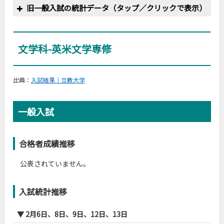
旧一般入試の統計データ（タップ／クリックで表示）
文学科-英米文学専修
立教大-文-キリスト＜全学部3教科＞
年度
募集人員
志願者数
受験者数
合格者数
実質倍率
2006
3
69
67
11
6.1
出典：
入試結果｜立教大学
2007
3
91
87
9
9.7
2008
5
78
77
12
6.4
一般入試
2009
5
100
94
11
8.5
2010
5
93
90
12
7.5
2011
5
46
42
10
4.2
合格者成績推移
2012
5
46
42
14
3.0
公表されていません。
2013
5
97
88
13
6.8
2014
5
65
61
12
5.1
入試統計推移
2015
5
102
98
14
7.0
2016
5
108
102
13
7.8
▼ 2月6日、8日、9日、12日、13日
2017
5
60
58
13
4.5