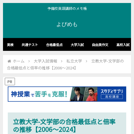
予備校英語講師のメモ帳
よびめも
英検
共通テスト
合格最低点
大学入試
自由英作文
高校入試
ホーム
大学入試情報
私立大学
立教大学-文学部の
合格最低点と倍率の推移【2006～2024】
PR
立教大学-文学部の合格最低点と倍率
の推移【2006～2024】