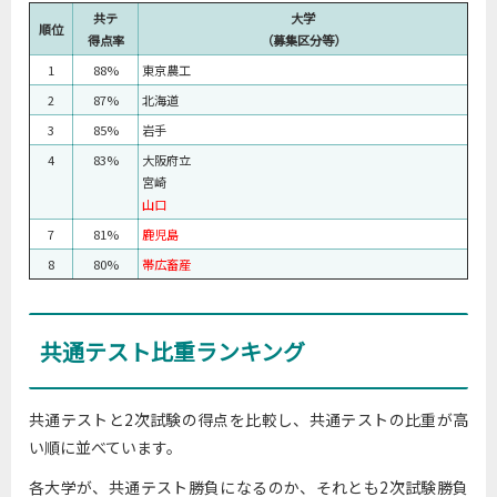
共テ
大学
順位
得点率
（募集区分等）
1
88%
東京農工
2
87%
北海道
3
85%
岩手
4
83%
大阪府立
宮崎
山口
7
81%
鹿児島
8
80%
帯広畜産
共通テスト比重ランキング
共通テストと2次試験の得点を比較し、共通テストの比重が高
い順に並べています。
各大学が、共通テスト勝負になるのか、それとも2次試験勝負