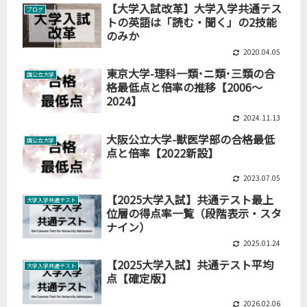
【大学入試改革】大学入学共通テス
ブログ
トの英語は「読む・聞く」の2技能
のみか
2020.04.05
東京大学-理科一類･ニ類･三類の合
国公立大学
格最低点と倍率の推移【2006～
2024】
2024.11.13
大阪公立大学-獣医学部の合格最低
国公立大学
点と倍率【2022新設】
2023.07.05
【2025大学入試】共通テスト最上
大学入学共通テスト
位層の得点率一覧（段階表示・スタ
ナイン）
2025.01.24
【2025大学入試】共通テスト平均
大学入学共通テスト
点【確定版】
2026.02.06