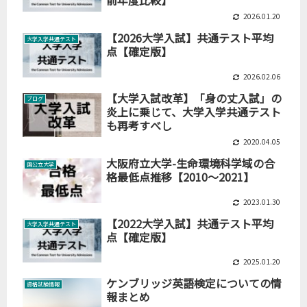
2026.01.20
【2026大学入試】共通テスト平均
大学入学共通テスト
点【確定版】
2026.02.06
【大学入試改革】「身の丈入試」の
ブログ
炎上に乗じて、大学入学共通テスト
も再考すべし
2020.04.05
大阪府立大学-生命環境科学域の合
国公立大学
格最低点推移【2010～2021】
2023.01.30
【2022大学入試】共通テスト平均
大学入学共通テスト
点【確定版】
2025.01.20
ケンブリッジ英語検定についての情
資格試験情報
報まとめ