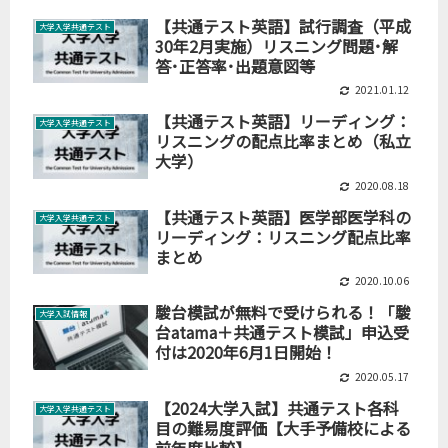
【共通テスト英語】試行調査（平成
大学入学共通テスト
30年2月実施）リスニング問題･解
答･正答率･出題意図等
2021.01.12
【共通テスト英語】リーディング：
大学入学共通テスト
リスニングの配点比率まとめ（私立
大学）
2020.08.18
【共通テスト英語】医学部医学科の
大学入学共通テスト
リーディング：リスニング配点比率
まとめ
2020.10.06
駿台模試が無料で受けられる！「駿
大学入試情報
台atama＋共通テスト模試」申込受
付は2020年6月1日開始！
2020.05.17
【2024大学入試】共通テスト各科
大学入学共通テスト
目の難易度評価【大手予備校による
前年度比較】