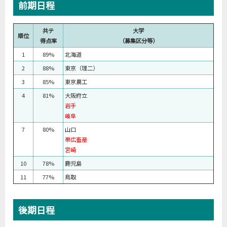
前期日程
共テ
大学
順位
得点率
（募集区分等）
1
89%
北海道
2
88%
東京（理二）
3
85%
東京農工
4
81%
大阪府立
岩手
岐阜
7
80%
山口
帯広畜産
宮崎
10
78%
鹿児島
11
77%
鳥取
後期日程