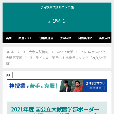
予備校英語講師のメモ帳
よびめも
英検
共通テスト
合格最低点
大学入試
自由英作文
高校入試
ホーム
大学入試情報
国公立大学
2021年度 国公立
大獣医学部ボーダーライン＆共通テスト比重ランキング（21/1/26更
新）
PR
2021年度 国公立大獣医学部ボーダー