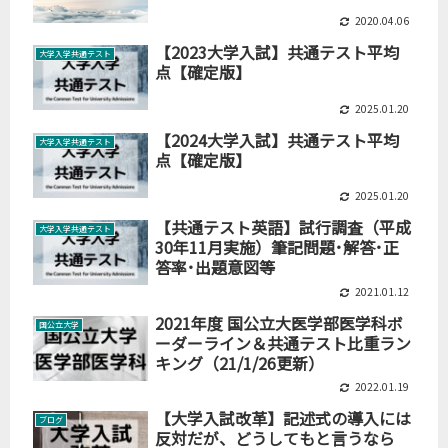
2020.04.06
【2023大学入試】共通テスト平均
大学入学共通テスト
点【確定版】
2025.01.20
【2024大学入試】共通テスト平均
大学入学共通テスト
点【確定版】
2025.01.20
【共通テスト英語】試行調査（平成
大学入学共通テスト
30年11月実施）筆記問題･解答･正
答率･出題意図等
2021.01.12
2021年度 国公立大医学部医学科ボ
国公立大学
ーダーライン＆共通テスト比重ラン
キング（21/1/26更新）
2022.01.19
【大学入試改革】記述式の導入には
ブログ
反対だが、どうしてもと言うなら