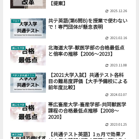
【提案】
2025.12.26
共テ英語(第6問B)を授業で使わない
ブログ
で！専門団体が懸念表明
2021.02.16
北海道大学-獣医学部の合格最低点
国公立大学
と倍率の推移【2006～2023】
2023.11.08
【2021大学入試】共通テスト各科
大学入学共通テスト
目の難易度評価【大手予備校による
前年度比較】
2024.02.07
帯広畜産大学-畜産学部-共同獣医学
国公立大学
課程の合格最低点推移【2008～
2020】
2023.01.25
【共通テスト英語】1ヵ月で効果ア
英文読解