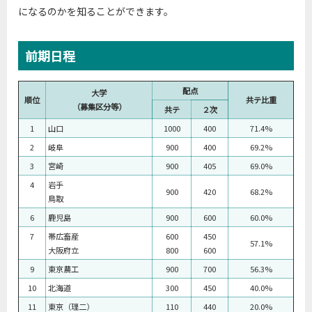
になるのかを知ることができます。
前期日程
配点
大学
順位
共テ比重
（募集区分等）
共テ
２次
1
山口
1000
400
71.4%
2
岐阜
900
400
69.2%
3
宮崎
900
405
69.0%
4
岩手
900
420
68.2%
鳥取
6
鹿児島
900
600
60.0%
7
帯広畜産
600
450
57.1%
大阪府立
800
600
9
東京農工
900
700
56.3%
10
北海道
300
450
40.0%
11
東京（理二）
110
440
20.0%