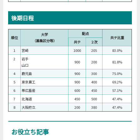
後期日程
配点
大学
順位
共テ比重
（募集区分等）
共テ
２次
1
宮崎
1000
205
83.0%
2
岩手
900
200
81.8%
山口
4
鹿児島
900
300
75.0%
5
東京農工
900
400
69.2%
6
帯広畜産
600
450
57.1%
7
北海道
450
500
47.4%
8
大阪府立
200
380
47.4%
お役立ち記事