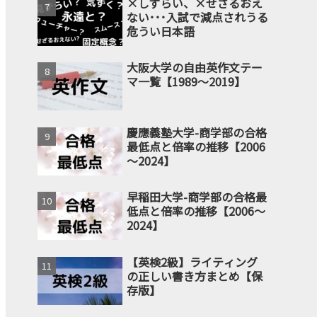
×しずらい、×せざるおえ
ない･･･入試で減点されうる
危うい日本語
大阪大学の自由英作文テー
マ一覧【1989～2019】
慶應義塾大学-商学部の合格
最低点と倍率の推移【2006
～2024】
早稲田大学-商学部の合格最
低点と倍率の推移【2006～
2024】
【英検2級】ライティング
の正しい書き方まとめ【保
存版】