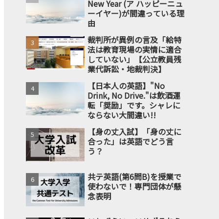
New Year (ア ハッピーニュ
ーイヤー)が間違っている理
由
裁判所が異例の言及「給特
法は教育現場の実情に適合
していない」【公立教員残
業代訴訟・地裁判決】
【日本人の英語】"No
Drink, No Drive."は飲酒運
転「奨励」です。シャレに
ならない大間違い!!
【身の丈入試】「身の丈に
合った」は英語でどう言
う？
共テ英語(第6問B)を授業で
使わないで！専門団体が懸
念表明