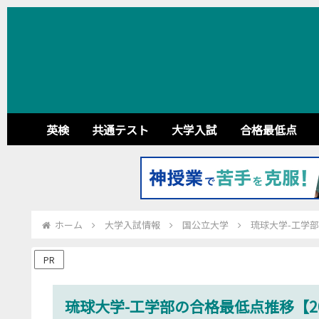
英検
共通テスト
大学入試
合格最低点
ホーム
大学入試情報
国公立大学
琉球大学-工学部
PR
琉球大学-工学部の合格最低点推移【201