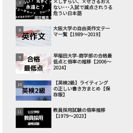
×しずらい、×せざるおえ
ない･･･入試で減点されうる
危うい日本語
大阪大学の自由英作文テー
マ一覧【1989～2019】
早稲田大学-商学部の合格最
低点と倍率の推移【2006～
2024】
【英検2級】ライティング
の正しい書き方まとめ【保
存版】
教員採用試験の倍率推移
【1979～2023】