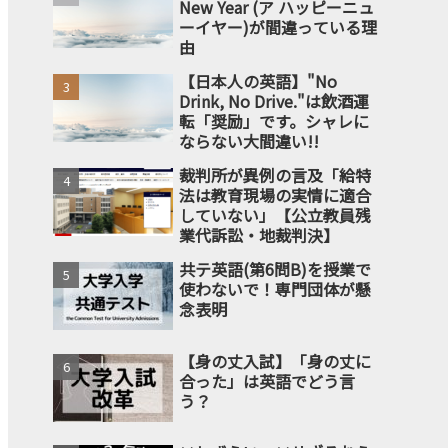
New Year (ア ハッピーニュ
ーイヤー)が間違っている理
由
【日本人の英語】"No
Drink, No Drive."は飲酒運
転「奨励」です。シャレに
ならない大間違い!!
裁判所が異例の言及「給特
法は教育現場の実情に適合
していない」【公立教員残
業代訴訟・地裁判決】
共テ英語(第6問B)を授業で
使わないで！専門団体が懸
念表明
【身の丈入試】「身の丈に
合った」は英語でどう言
う？