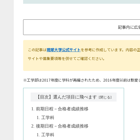
記事内に広
この記事は
琉球大学公式サイト
を参考に作成しています。内容の
サイトや募集要項等を併せてご確認ください。
※工学部は2017年度に学科が再編されたため、2016年度以前は割愛
【目次】選んだ項目に飛べます
前期日程－合格者成績推移
工学科
後期日程－合格者成績推移
工学科