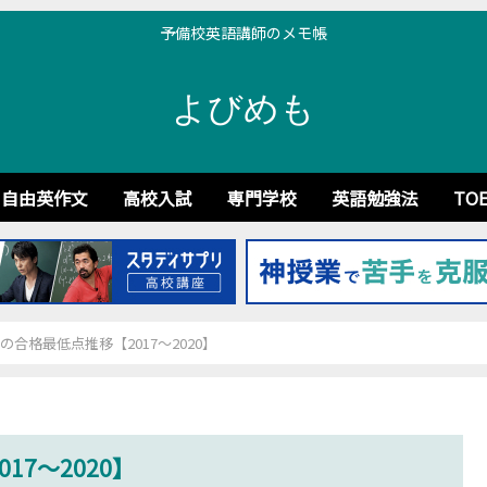
予備校英語講師のメモ帳
よびめも
自由英作文
高校入試
専門学校
英語勉強法
TOE
の合格最低点推移【2017～2020】
7～2020】